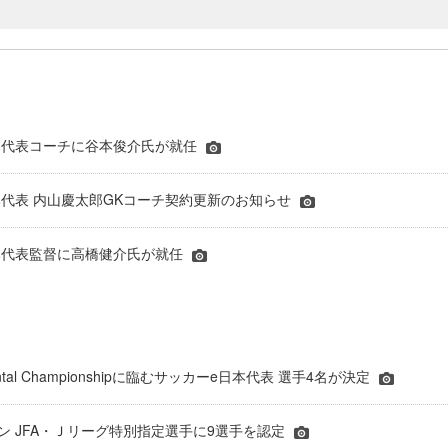
本代表コーチに谷本俊介氏が就任
代表 内山慶太郎GKコーチ契約更新のお知らせ
本代表監督に高橋健介氏が就任
inental Championshipに臨むサッカーe日本代表 選手4名が決定
ーズン JFA・Ｊリーグ特別指定選手に9選手を認定