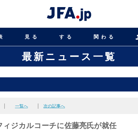
表
見る
する
関わる
最新ニュース一覧
│
一覧へ
│
次の記事へ
フィジカルコーチに佐藤亮氏が就任