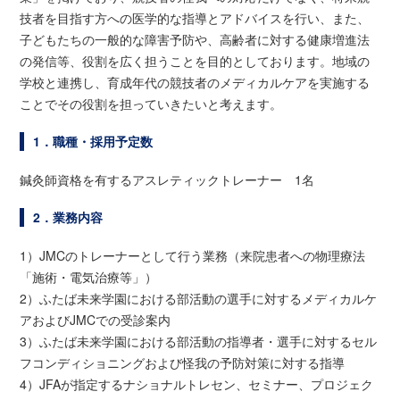
技者を目指す方への医学的な指導とアドバイスを行い、また、
子どもたちの一般的な障害予防や、高齢者に対する健康増進法
の発信等、役割を広く担うことを目的としております。地域の
学校と連携し、育成年代の競技者のメディカルケアを実施する
ことでその役割を担っていきたいと考えます。
1．職種・採用予定数
鍼灸師資格を有するアスレティックトレーナー 1名
2．業務内容
1）JMCのトレーナーとして行う業務（来院患者への物理療法
「施術・電気治療等」）
2）ふたば未来学園における部活動の選手に対するメディカルケ
アおよびJMCでの受診案内
3）ふたば未来学園における部活動の指導者・選手に対するセル
フコンディショニングおよび怪我の予防対策に対する指導
4）JFAが指定するナショナルトレセン、セミナー、プロジェク