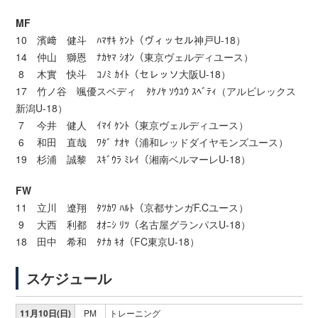
MF
10 濱﨑 健斗 ﾊﾏｻｷ ｹﾝﾄ（ヴィッセル神戸U-18）
14 仲山 獅恩 ﾅｶﾔﾏ ｼｵﾝ（東京ヴェルディユース）
8 木實 快斗 ｺﾉﾐ ｶｲﾄ（セレッソ大阪U-18）
17 竹ノ谷 颯優スベディ ﾀｹﾉﾔ ｿｳﾕｳ ｽﾍﾞﾃｨ（アルビレックス
新潟U-18）
7 今井 健人 ｲﾏｲ ｹﾝﾄ（東京ヴェルディユース）
6 和田 直哉 ﾜﾀﾞ ﾅｵﾔ（浦和レッドダイヤモンズユース）
19 杉浦 誠黎 ｽｷﾞｳﾗ ﾐﾚｲ（湘南ベルマーレU-18）
FW
11 立川 遼翔 ﾀﾂｶﾜ ﾊﾙﾄ（京都サンガF.Cユース）
9 大西 利都 ｵｵﾆｼ ﾘﾂ（名古屋グランパスU-18）
18 田中 希和 ﾀﾅｶ ｷｵ（FC東京U-18）
スケジュール
11月10日(日)
PM
トレーニング