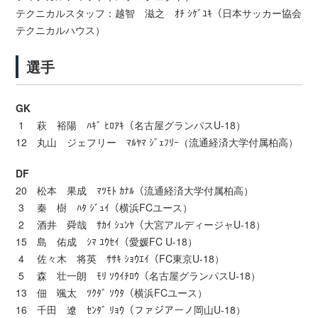
テクニカルスタッフ：越智 滋之 ｵﾁ ｼｹﾞﾕｷ（日本サッカー協会
テクニカルハウス）
選手
GK
1 萩 裕陽 ﾊｷﾞ ﾋﾛｱｷ（名古屋グランパスU-18）
12 丸山 ジェフリー ﾏﾙﾔﾏ ｼﾞｪﾌﾘｰ（流通経済大学付属柏高）
DF
20 松本 果成 ﾏﾂﾓﾄ ｶﾅﾙ（流通経済大学付属柏高）
3 秦 樹 ﾊﾀ ｼﾞｭｲ（横浜FCユース）
2 酒井 舜哉 ｻｶｲ ｼｭﾝﾔ（大宮アルディージャU-18）
15 島 佑成 ｼﾏ ﾕｳｾｲ（愛媛FC U-18）
4 佐々木 将英 ｻｻｷ ｼｮｳｴｲ（FC東京U-18）
5 森 壮一朗 ﾓﾘ ｿｳｲﾁﾛｳ（名古屋グランパスU-18）
13 佃 颯太 ﾂｸﾀﾞ ｿｳﾀ（横浜FCユース）
16 千田 遼 ｾﾝﾀﾞ ﾘｮｳ（ファジアーノ岡山U-18）