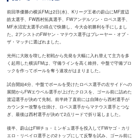
前回準優勝の横浜FMは2日(水)、Kリーグ王者の蔚山にMF渡辺
皓太選手、FW西村拓真選手、FWアンデルソン・ロペス選手、
MF水沼宏太選手の得点で快勝し、今大会初勝利を手にしまし
た。2アシストのFWヤン・マテウス選手はプレーヤー・オブ・
ザ・マッチに選ばれました。
光州に大敗を喫した初戦から先発を大幅に入れ替えて主力を多
く起用した横浜FMは、守備ラインを高く維持。中盤で守備ブロ
ックを作ってボールを奪う速攻がはまりました。
試合開始4分、中盤でボールを受けたロペス選手の左サイドへの
展開からFWエウベル選手が上げたクロスを、ゴール前に詰めた
渡辺選手が決めて先制。前半終了直前には自陣から西村選手が
カウンター攻撃を仕掛け、ロペス選手からマテウス選手とつな
ぎ、最後は西村選手が決めて2点リードで折り返しました。
後半、蔚山はFWチョ・ミンギュ選手を投入してFWヤゴ・カリ
エロ・リベイロ選手との2トップにして反撃を試み、ゴール前に