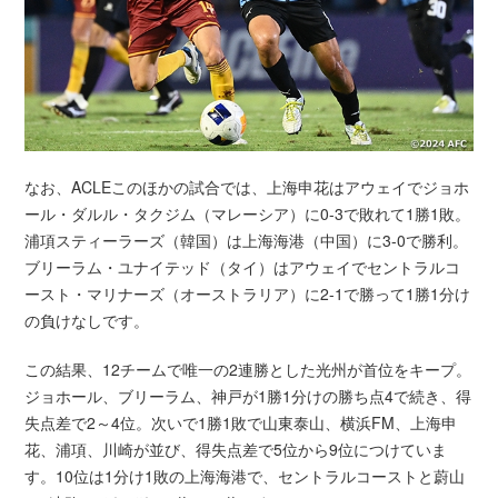
なお、ACLEこのほかの試合では、上海申花はアウェイでジョホ
ール・ダルル・タクジム（マレーシア）に0-3で敗れて1勝1敗。
浦項スティーラーズ（韓国）は上海海港（中国）に3-0で勝利。
ブリーラム・ユナイテッド（タイ）はアウェイでセントラルコ
ースト・マリナーズ（オーストラリア）に2-1で勝って1勝1分け
の負けなしです。
この結果、12チームで唯一の2連勝とした光州が首位をキープ。
ジョホール、ブリーラム、神戸が1勝1分けの勝ち点4で続き、得
失点差で2～4位。次いで1勝1敗で山東泰山、横浜FM、上海申
花、浦項、川崎が並び、得失点差で5位から9位につけていま
す。10位は1分け1敗の上海海港で、セントラルコーストと蔚山