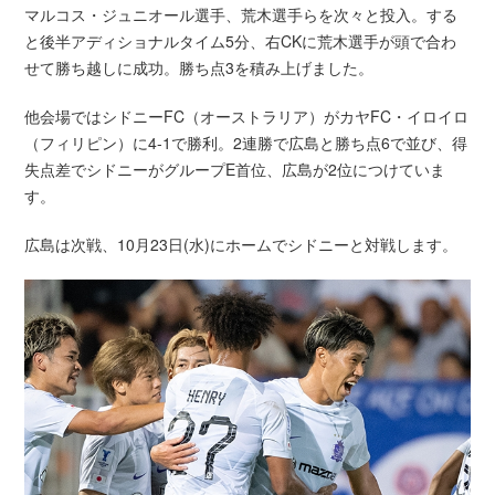
マルコス・ジュニオール選手、荒木選手らを次々と投入。する
と後半アディショナルタイム5分、右CKに荒木選手が頭で合わ
せて勝ち越しに成功。勝ち点3を積み上げました。
他会場ではシドニーFC（オーストラリア）がカヤFC・イロイロ
（フィリピン）に4-1で勝利。2連勝で広島と勝ち点6で並び、得
失点差でシドニーがグループE首位、広島が2位につけていま
す。
広島は次戦、10月23日(水)にホームでシドニーと対戦します。