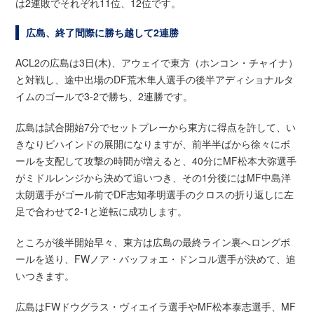
は2連敗でそれぞれ11位、12位です。
広島、終了間際に勝ち越して2連勝
ACL2の広島は3日(木)、アウェイで東方（ホンコン・チャイナ）
と対戦し、途中出場のDF荒木隼人選手の後半アディショナルタ
イムのゴールで3-2で勝ち、2連勝です。
広島は試合開始7分でセットプレーから東方に得点を許して、い
きなりビハインドの展開になりますが、前半半ばから徐々にボ
ールを支配して攻撃の時間が増えると、40分にMF松本大弥選手
がミドルレンジから決めて追いつき、その1分後にはMF中島洋
太朗選手がゴール前でDF志知孝明選手のクロスの折り返しに左
足で合わせて2-1と逆転に成功します。
ところが後半開始早々、東方は広島の最終ライン裏へロングボ
ールを送り、FWノア・バッフォエ・ドンコル選手が決めて、追
いつきます。
広島はFWドウグラス・ヴィエイラ選手やMF松本泰志選手、MF