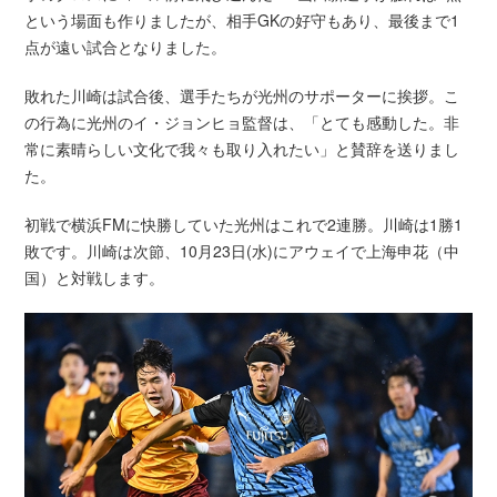
という場面も作りましたが、相手GKの好守もあり、最後まで1
点が遠い試合となりました。
敗れた川崎は試合後、選手たちが光州のサポーターに挨拶。こ
の行為に光州のイ・ジョンヒョ監督は、「とても感動した。非
常に素晴らしい文化で我々も取り入れたい」と賛辞を送りまし
た。
初戦で横浜FMに快勝していた光州はこれで2連勝。川崎は1勝1
敗です。川崎は次節、10月23日(水)にアウェイで上海申花（中
国）と対戦します。