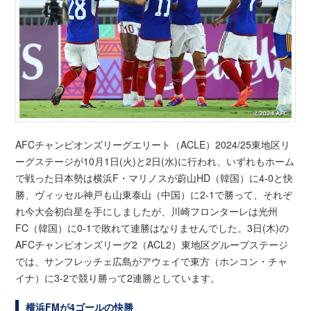
AFCチャンピオンズリーグエリート（ACLE）2024/25東地区リ
ーグステージが10月1日(火)と2日(水)に行われ、いずれもホーム
で戦った日本勢は横浜F・マリノスが蔚山HD（韓国）に4-0と快
勝、ヴィッセル神戸も山東泰山（中国）に2-1で勝って、それぞ
れ今大会初白星を手にしましたが、川崎フロンターレは光州
FC（韓国）に0-1で敗れて連勝はなりませんでした。3日(木)の
AFCチャンピオンズリーグ2（ACL2）東地区グループステージ
では、サンフレッチェ広島がアウェイで東方（ホンコン・チャ
イナ）に3-2で競り勝って2連勝としています。
横浜FMが4ゴールの快勝