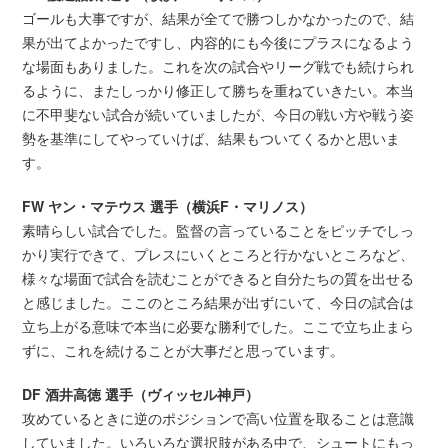
ゴールも大事ですが、結果が全てで勝つしかなかったので、結
果が出てよかったですし、内容的にも今後にプラスになるよう
な場面もありました。これを次の試合やリーグ戦でも続けられ
るように、またしっかり修正して勝ちを重ねていきたい。本当
に不甲斐ない試合が続いていましたが、今日の戦い方や戦う姿
勢を基準にしてやっていけば、結果もついてくるかと思いま
す。
FW ヤン・マテウス 選手（横浜F・マリノス）
素晴らしい試合でした。監督の言っていることをピッチでしっ
かり実行できて、プレスにいくところと行かないところなど、
様々な場面で試合を読むことができると自分たちの質を出せる
と感じました。ここのところ結果が出ずにいて、今日の試合は
立ち上がる意味で本当に必要な勝利でした。ここで立ち止まら
ずに、これを続けることが大事だと思っています。
DF 酒井高徳 選手（ヴィッセル神戸）
攻めているときに逆のポジションで高い位置を取ることは意識
していました。いろいろな選択肢がある中で、シュートにもっ