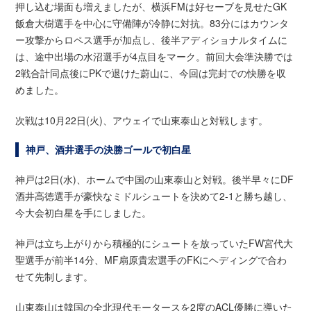
押し込む場面も増えましたが、横浜FMは好セーブを見せたGK
飯倉大樹選手を中心に守備陣が冷静に対抗。83分にはカウンタ
ー攻撃からロペス選手が加点し、後半アディショナルタイムに
は、途中出場の水沼選手が4点目をマーク。前回大会準決勝では
2戦合計同点後にPKで退けた蔚山に、今回は完封での快勝を収
めました。
次戦は10月22日(火)、アウェイで山東泰山と対戦します。
神戸、酒井選手の決勝ゴールで初白星
神戸は2日(水)、ホームで中国の山東泰山と対戦。後半早々にDF
酒井高徳選手が豪快なミドルシュートを決めて2-1と勝ち越し、
今大会初白星を手にしました。
神戸は立ち上がりから積極的にシュートを放っていたFW宮代大
聖選手が前半14分、MF扇原貴宏選手のFKにヘディングで合わ
せて先制します。
山東泰山は韓国の全北現代モータースを2度のACL優勝に導いた