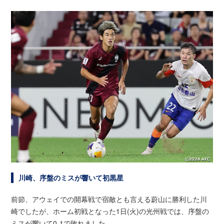
川崎、序盤のミスが響いて初黒星
前節、アウェイでの開幕戦で宿敵とも言える蔚山に勝利した川
崎でしたが、ホーム初戦となった1日(火)の光州戦では、序盤の
ミスが響いて0-1で敗れました。