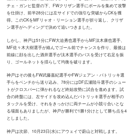
チェ・ガンヒ監督の下、FWクリザン選手にボールを集めて攻撃
を仕掛け、前半28分には左サイドでの強引な突破からCKを獲
得。このCKをMFリャオ・リーション選手が折り返し、クリザ
ン選手がヘディングで決めて追いつきました。
しかし、神戸は51分にFW大迫勇也選手からMF汰木康也選手、
MF佐々木大樹選手が絡んでゴール前でチャンスを作り、最後は
前線に顔を出した酒井選手が汰木選手のパスを受けて右足を振
り、ゴールネットを揺らして均衡を破ります。
神戸はその後もFW武藤嘉紀選手やFWジェアン・パトリッキ選
手らをベンチから送り込み、78分にはDF広瀬陸斗選手のシュー
トがクロスバーに弾かれるなど終始攻勢に試合を進めます。試
合の終盤には、左サイドを攻め込んだパトリッキ選手が相手の
タックルを受け、それをきっかけに両チームが小競り合いとな
る場面もありましたが、神戸が勝利で1勝1分けとして勝ち点を4
としました。
神戸は次節、10月23日(水)にアウェイで蔚山と対戦します。