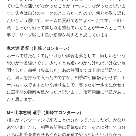
ていこうと迷いがなかったことがゴールにつながったと思いま
す。失点は自分のマークのところだったので、何とか取り返し
たいという思いで、チームに貢献できてよかったです。一戦一
戦、しっかり戦って勝ち点を重ねていくことがチームとして大
事で、リーグ戦にも良い影響を与えると思っています。
鬼木達 監督（川崎フロンターレ）
ホームで勝たなくてはいけない試合を落として、悔しいという
想いが一番強いです。少なくとも追いつかなければいけない展
開でした。前半（失点した）あの時間までは非常に問題でし
た。狙いを持って入ったのですが、相手の守備をはがせず、ボ
ールも回収できずという繰り返しで、奪ったボールを生かせず
に選手間の距離も遠かったと思います。攻守両面に問題があっ
たと思います。
MF 山本悠樹 選手（川崎フロンターレ）
相手がマンツーマンで来ることは分かっていましたが、かなり
来ていましたし、相手も前半は元気なので、それに対して自分
たちは相手を走らせるぐらいの感覚でやらないといけなかっ