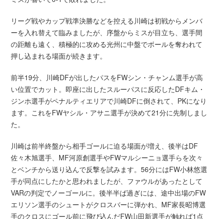
リーグ戦やカップ戦準決勝などを控える川崎は初戦からメンバ
ーを入れ替えて臨みましたが、序盤からミスが目立ち、選手間
の距離も遠く、積極的に攻める光州に中盤でボールを奪われて
押し込まれる場面が続きます。
前半19分、川崎DFが出したパスをFWシン・チャンム選手が高
い位置でカット。即座に出したスルーパスに反応したDFキム・
ジンホ選手がペナルティエリアで川崎DFに倒されて、PKになり
ます。これをFWヤシル・アサニ選手が決めて21分に先制しまし
た。
川崎は前半終盤から相手ゴールに迫る場面が増え、後半はDF
佐々木旭選手、MF河原創選手やFWマルシーニョ選手らを次々
とベンチから送り込んで反撃を試みます。56分にはFW小林悠選
手が同点にしたかと思われましたが、ファウルがあったとして
VARの判定でノーゴールに。後半半ば過ぎには、途中出場のFW
エリソン選手のシュートがクロスバーに弾かれ、MF家長昭博選
手のクロスにゴール前に飛び込んだFW山田新選手が触れば1点