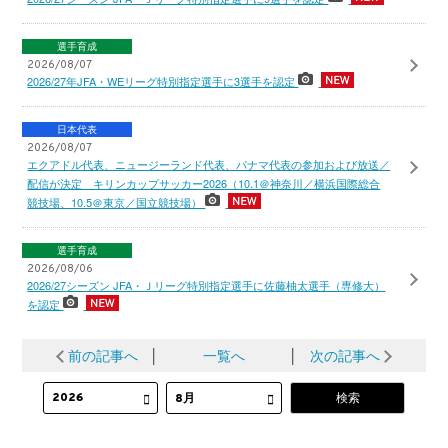
選手育成
2026/08/07
2026/27年JFA・WEリーグ特別指定選手に3選手を認定
日本代表
2026/08/07
エクアドル代表、ニュージーランド代表、パナマ代表の参加および放送／
配信が決定 キリンカップサッカー2026（10.1＠神奈川／横浜国際総合
競技場、10.5＠東京／国立競技場）
選手育成
2026/08/06
2026/27シーズン JFA・Ｊリーグ特別指定選手に佐藤柚太選手（専修大）
を認定
前の記事へ
│
一覧へ
│
次の記事へ