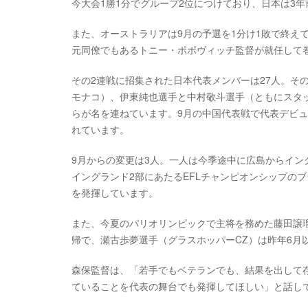
今大会1勝1分でグループ2位につけており、日本は3
また、オーストラリアは9月の予選を1分け1敗で終え
元同僚でもあるトニー・ポポヴィッチ監督が就任して
その2連戦に招集された日本代表メンバーは27人。その
モナコ）、伊東純也選手と中村敬斗選手（ともにスタ
らが名を連ねています。9月の中国代表戦で代表デビュ
れています。
9月からの変更は3人。一人は今季途中に広島からイン
イングランド2部にあたるEFLチャンピオンシップの
を発揮しています。
また、今夏のパリオリンピックで主将を務めた藤田譲瑠チマ
帰で、瀬古歩夢選手（グラスホッパーCZ）は昨年6月
森保監督は、「若手でもベテランでも、結果を出して
ていることを代表の舞台でも発揮してほしい」と話し