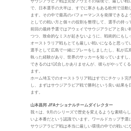
サウジアラビア戦は完全アウェイの環境で、厳しい戦
で、日本選手の大半は、すでに寒さもある欧州で活動
ます。その中で最高のパフォーマンスを発揮できるよ
としての戦い方と個々の役割を整理して、選手の持っ
前回の最終予選ではアウェイでサウジアラビアと良い
つつ、致命的なミスが起きないように、戦術的にもし
オーストラリア戦もとても厳しい戦いになると思って
選手として広島で一緒にプレーをしましたし、私が広島
執った経験があり、世界のサッカーを知っていますし
できるのは1試合しかありませんが、彼らがやってく
ます。
ホーム埼玉でのオーストラリア戦はすでにチケット完
し、まずはサウジアラビア戦で勝利という良い結果を
ます。
山本昌邦 JFAナショナルチームダイレクター
我々は、9月のシリーズで歴史を変えるような素晴らし
いよ本番だという認識でいます。ワールドカップ予選
サウジアラビア戦は本当に厳しい環境の中での戦いに