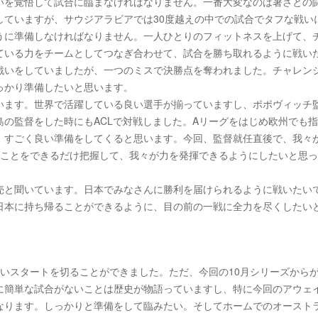
いを覚悟して試合に臨まなければなりません。一番大変なのは暑さとの
していますが、サウジアラビアでは30度越えの中での試合でタフな戦い
うに準備しなければなりません。一人ひとりのフィットネスを上げて、
ている力をチームとしてつなぎ合わせて、試合を勝ち取れるように戦い
戦いをしていましたが、一つのミスで決勝点を奪われました。チャレン
っかり準備したいと思います。
います。世界で活躍している良い選手が揃っていますし、ポポヴィッチ
の監督をした時にもACLで対戦しました。Aリーグをはじめ欧州でも
、すごく良い準備をしてくると思います。今回、監督就任直後で、我々
ることをできるだけ把握して、我々が力を発揮できるようにしたいと思
売と聞いています。日本でみなさんに勝利を届けられるように戦いたい
日本に持ち帰ることができるように、目の前の一戦に全力を尽くしたい
いスタートを切ることができました。ただ、今回の10月シリーズから
に簡単な試合がないことは歴史が物語っていますし、特に今回のアウェ
なります。しっかりと準備をして臨みたい。そしてホームでのオースト