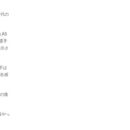
。
時代の
AS
選手
選出さ
手は
存在感
来の復
段やっ