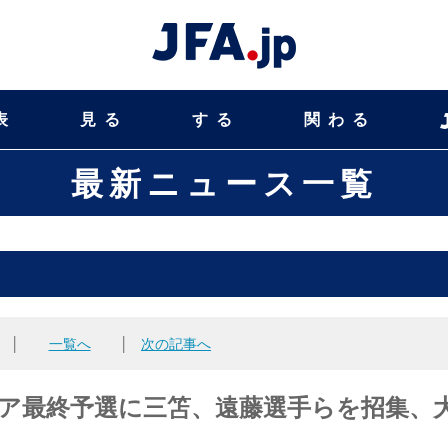
表
見る
する
関わる
最新ニュース一覧
│
一覧へ
│
次の記事へ
のアジア最終予選に三笘、遠藤選手らを招集、