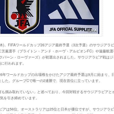
3日(木)、FIFAワールドカップ26アジア最終予選（3次予選）のサウジアラ
三笘薫選手（ブライトン・アンド・ホーヴ・アルビオンFC）や遠藤航選
ックバーン・ローヴァーズ）が初選出されました。サウジアラビア戦はジ
火)に行われます。
26年ワールドカップの出場権をかけたアジア最終予選は9月に始まり、
ました。グループCで唯一の2連勝で、現在首位に立っています。
何も掴み取れていない」と述べており、今回対戦するサウジアラビアと
と気を引き締めています。
ラビアは56位、オーストラリアは25位と日本が優位ですが、サウジアラ