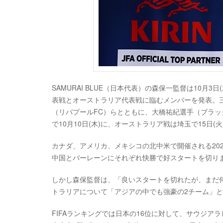
SAMURAI BLUE（日本代表）の森保一監督は10月
表戦とオーストラリア代表戦に臨むメンバーを発表。
（リバプールFC）らとともに、大橋祐紀選手（ブラ
で10月10日(木)に、オーストラリア戦は埼玉で15日(
カナダ、アメリカ、メキシコの北中米で開催される20
中国とバーレーンにそれぞれ快勝で好スタートを切り
しかし森保監督は、「良いスタートを切れたが、まだ
トラリアについて「アジアの中でも強豪の2チーム」
FIFAランキングでは日本の16位に対して、サウジア