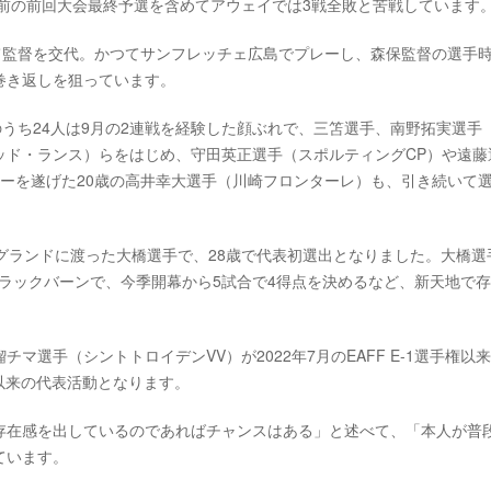
年前の前回大会最終予選を含めてアウェイでは3戦全敗と苦戦しています
て監督を交代。かつてサンフレッチェ広島でプレーし、森保監督の選手
巻き返しを狙っています。
うち24人は9月の2連戦を経験した顔ぶれで、三笘選手、南野拓実選手（
ッド・ランス）らをはじめ、守田英正選手（スポルティングCP）や遠藤
ーを遂げた20歳の高井幸大選手（川崎フロンターレ）も、引き続いて
グランドに渡った大橋選手で、28歳で代表初選出となりました。大橋選
ブラックバーンで、今季開幕から5試合で4得点を決めるなど、新天地で
選手（シントトロイデンVV）が2022年7月のEAFF E-1選手権以
以来の代表活動となります。
存在感を出しているのであればチャンスはある」と述べて、「本人が普
ています。