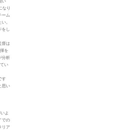
闘い
になり
チーム
たい。
ジをし
監督は
指揮を
が分析
ってい
です
と思い
がいよ
イでの
ラリア