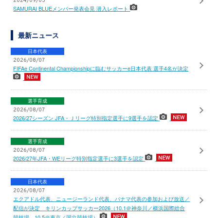
2024/09/03
SAMURAI BLUEメンバー発表会見 潜入レポート
最新ニュース
日本代表
2026/08/07
FIFAe Continental Championshipに臨むサッカーe日本代表 選手4名が決定
選手育成
2026/08/07
2026/27シーズン JFA・Ｊリーグ特別指定選手に9選手を認定
選手育成
2026/08/07
2026/27年JFA・WEリーグ特別指定選手に3選手を認定
日本代表
2026/08/07
エクアドル代表、ニュージーランド代表、パナマ代表の参加および放送／
配信が決定 キリンカップサッカー2026（10.1＠神奈川／横浜国際総合
競技場、10.5＠東京／国立競技場）