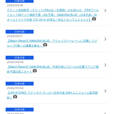
日本代表
2024/09/18
チケット追加販売（チケットJFAのみ／先着順）のお知らせ FIFAワール
ドカップ26アジア最終予選（3次予選） SAMURAI BLUE（日本代表）対
オーストラリア代表【10.15(火)＠埼玉／埼玉スタジアム２００２】
日本代表
2024/09/11
【Match Report】SAMURAI BLUE、アウェイでバーレーンに完勝してグ
ループC唯一の連勝を飾る！
日本代表
2024/09/06
【Match Report】SAMURAI BLUE、中国代表に7ゴールの圧勝でアジア最
終予選白星スタート
日本代表
2024/09/06
【JFA STORE】アディダス サッカー日本代表 2024 ユニフォーム販売開
始！
日本代表