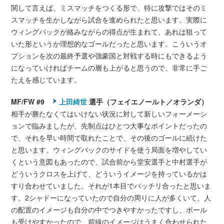
関して言えば、ミスマッチをつくる形で、特に攻撃ではそのミ
スマッチを生かしながら試合を進められたと思います。実際に
ウィングバックが絡みながらの得点が生まれて、あれは狙って
いた形というか理想的なゴールだったと思います。こういうオ
プションを次の最終予選や強豪国と対戦する時にもできるよう
になっていければチームの層も上がると思うので、非常に手ご
たえを感じています。
MF/FW #9
上田綺世
選手（フェイエノールト／オランダ）
相手が勝たなくてはいけない状況に対して新しいフォーメーシ
ョンで臨みましたが、先制点はひとつ大事なポイントだったの
で、それを早い時間で取れたことで、その後のゴールに続けた
と思います。ウィングバックのサイドを使う局面を増やしてい
くという意図もあったので、試合前から堂安選手と中村選手が
どういうクロスを上げて、どういうイメージを持っているかは
すり合わせていました。それが1本目でバッチリ合ったと思いま
す。2シャドーになっていたので自分の周りに人が多くいて、人
の配置のイメージも自分の中でつきやすかったですし、ボール
も受けやすかったので、前線のイメージはうまく合わせられた