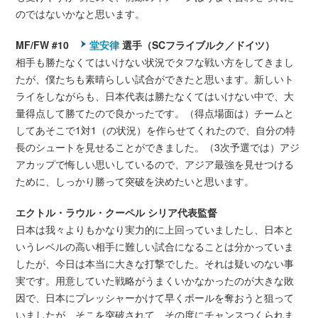
のではないかなと思います。
MF/FW #10
堂安律
選手（SCフライブルク／ドイツ）
相手も勝たなくてはいけない状況でタフな戦い方をしてきまし
たが、僕たちも素晴らしい試合ができたと思います。新しいト
ライをしながらも、日本代表は勝たなくてはいけない中で、大
量得点して勝てたので良かったです。（得点場面は）チームと
してあそこで1対1（の状況）を作らせてくれたので、自分の特
長のシュートを見せることができました。（3次予選では）アジ
アカップで悔しい思いしているので、アジア最強を見せつける
ために、しっかり勝って突破を決めたいと思います。
エクトル・ラウル・クーペル シリア代表監督
日本は我々よりもかなり実力的に上回っていましたし、日本と
いうレベルの高い相手に難しい試合になることは分かっていま
したが、今日は本当に大きな打撃でした。それは疑いのない事
実です。用意していた戦略がうまくいかなかったのが大きな敗
因で、日本にプレッシャーかけて早くボールを奪おうと狙って
いましたが、そこを突破されて、その度にチャンスつくられま