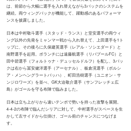
は、前節から大幅に選手を入れ替えながら3バックのシステムを
継続。両ウィングバックが機能して、躍動感のあるパフォーマ
ンスを披露しました。
日本は中村敬斗選手（スタッド・ランス）と堂安選手の両ウィ
ング以外の先発をミャンマー戦から入れ替えて、上田選手を1ト
ップに、その後ろに久保建英選手（レアル・ソシエダード）と
南野選手を起用。ボランチには遠藤航選手（リバプールFC）と
田中碧選手（フォルトゥナ・デュッセルドルフ）を配し、3バッ
クは右から冨安健洋選手（アーセナル）、板倉滉選手（ボルシ
ア・メンヘングラートバッハ）、町田浩樹選手（ユニオン・サ
ンジロワーズ）を並べ、GK大迫敬介選手（サンフレッチェ広
島）がゴールを守る布陣で臨みました。
日本は立ち上がりから速いテンポで勢いを持った攻撃を展開。
4-4-2の布陣で臨んだシリアに対して、中村選手がスペースを生
かして左サイドから仕掛け、ゴール前のチャンスにつなげま
す。