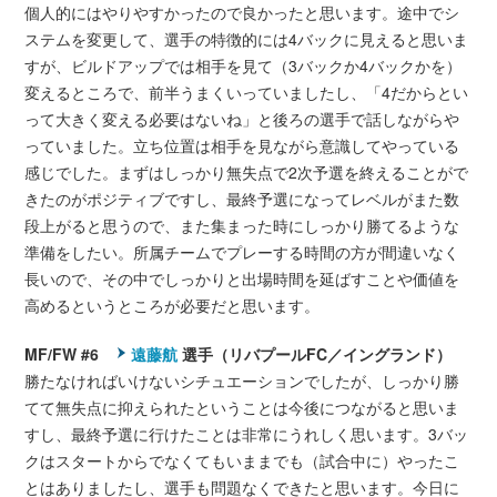
個人的にはやりやすかったので良かったと思います。途中でシ
ステムを変更して、選手の特徴的には4バックに見えると思いま
すが、ビルドアップでは相手を見て（3バックか4バックかを）
変えるところで、前半うまくいっていましたし、「4だからとい
って大きく変える必要はないね」と後ろの選手で話しながらや
っていました。立ち位置は相手を見ながら意識してやっている
感じでした。まずはしっかり無失点で2次予選を終えることがで
きたのがポジティブですし、最終予選になってレベルがまた数
段上がると思うので、また集まった時にしっかり勝てるような
準備をしたい。所属チームでプレーする時間の方が間違いなく
長いので、その中でしっかりと出場時間を延ばすことや価値を
高めるというところが必要だと思います。
MF/FW #6
遠藤航
選手（リバプールFC／イングランド）
勝たなければいけないシチュエーションでしたが、しっかり勝
てて無失点に抑えられたということは今後につながると思いま
すし、最終予選に行けたことは非常にうれしく思います。3バッ
クはスタートからでなくてもいままでも（試合中に）やったこ
とはありましたし、選手も問題なくできたと思います。今日に