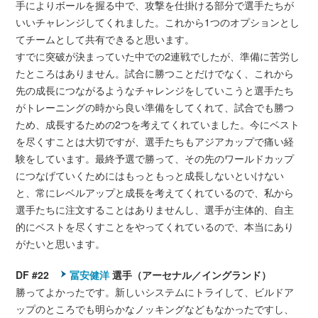
手によりボールを握る中で、攻撃を仕掛ける部分で選手たちが
いいチャレンジしてくれました。これから1つのオプションとし
てチームとして共有できると思います。
すでに突破が決まっていた中での2連戦でしたが、準備に苦労し
たところはありません。試合に勝つことだけでなく、これから
先の成長につながるようなチャレンジをしていこうと選手たち
がトレーニングの時から良い準備をしてくれて、試合でも勝つ
ため、成長するための2つを考えてくれていました。今にベスト
を尽くすことは大切ですが、選手たちもアジアカップで痛い経
験をしています。最終予選で勝って、その先のワールドカップ
につなげていくためにはもっともっと成長しないといけない
と、常にレベルアップと成長を考えてくれているので、私から
選手たちに注文することはありませんし、選手が主体的、自主
的にベストを尽くすことをやってくれているので、本当にあり
がたいと思います。
DF #22
冨安健洋
選手（アーセナル／イングランド）
勝ってよかったです。新しいシステムにトライして、ビルドア
ップのところでも明らかなノッキングなどもなかったですし、