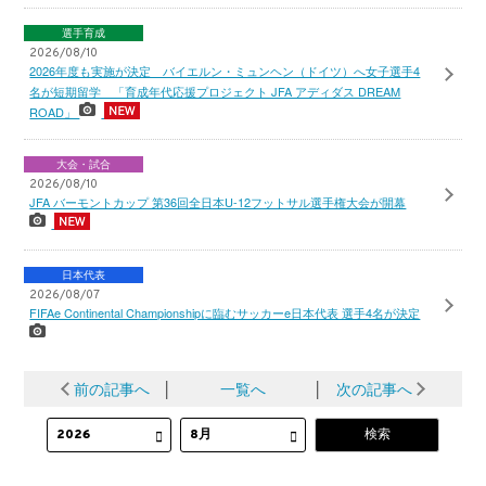
選手育成
2026/08/10
2026年度も実施が決定 バイエルン・ミュンヘン（ドイツ）へ女子選手4
名が短期留学 「育成年代応援プロジェクト JFA アディダス DREAM
ROAD」
大会・試合
2026/08/10
JFA バーモントカップ 第36回全日本U-12フットサル選手権大会が開幕
日本代表
2026/08/07
FIFAe Continental Championshipに臨むサッカーe日本代表 選手4名が決定
前の記事へ
│
一覧へ
│
次の記事へ