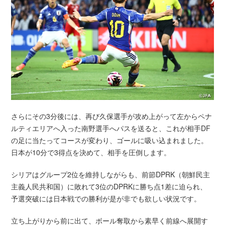
さらにその3分後には、再び久保選手が攻め上がって左からペナ
ルティエリアへ入った南野選手へパスを送ると、これが相手DF
の足に当たってコースが変わり、ゴールに吸い込まれました。
日本が10分で3得点を決めて、相手を圧倒します。
シリアはグループ2位を維持しながらも、前節DPRK（朝鮮民主
主義人民共和国）に敗れて3位のDPRKに勝ち点1差に迫られ、
予選突破には日本戦での勝利が是が非でも欲しい状況です。
立ち上がりから前に出て、ボール奪取から素早く前線へ展開す