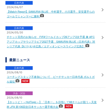
日本代表
2024/06/07
【Match Report】SAMURAI BLUE 中村選手、小川選手、堂安選手らの
ゴールでミャンマーに勝利
日本代表
2024/05/30
チケット完売のお知らせ FIFAワールドカップ26アジア2次予選 兼 AFC
アジアカップサウジアラビア2027予選 SAMURAI BLUE（日本代表）対
シリア代表【6.11(火)＠広島／エディオンピースウイング広島】
最新ニュース
日本代表
2026/08/10
コーチングスタッフ不参加について ビーチサッカー日本代表 ポルトガ
ル遠征
大会・試合
2026/08/10
【ホットピ！～HotTopic～】「日本一」を目指して88チームが競う～天皇
杯 JFA 第106回全日本サッカー選手権大会