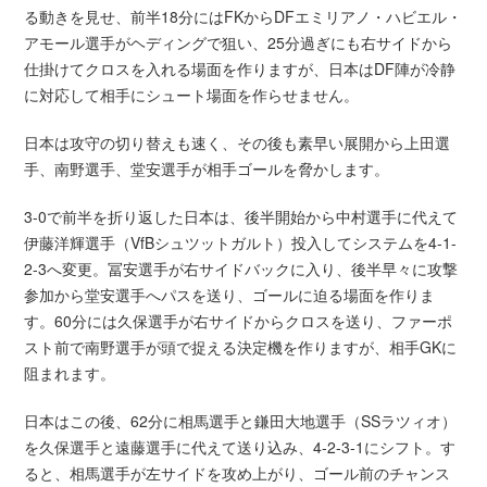
る動きを見せ、前半18分にはFKからDFエミリアノ・ハビエル・
アモール選手がヘディングで狙い、25分過ぎにも右サイドから
仕掛けてクロスを入れる場面を作りますが、日本はDF陣が冷静
に対応して相手にシュート場面を作らせません。
日本は攻守の切り替えも速く、その後も素早い展開から上田選
手、南野選手、堂安選手が相手ゴールを脅かします。
3-0で前半を折り返した日本は、後半開始から中村選手に代えて
伊藤洋輝選手（VfBシュツットガルト）投入してシステムを4-1-
2-3へ変更。冨安選手が右サイドバックに入り、後半早々に攻撃
参加から堂安選手へパスを送り、ゴールに迫る場面を作りま
す。60分には久保選手が右サイドからクロスを送り、ファーポ
スト前で南野選手が頭で捉える決定機を作りますが、相手GKに
阻まれます。
日本はこの後、62分に相馬選手と鎌田大地選手（SSラツィオ）
を久保選手と遠藤選手に代えて送り込み、4-2-3-1にシフト。す
ると、相馬選手が左サイドを攻め上がり、ゴール前のチャンス