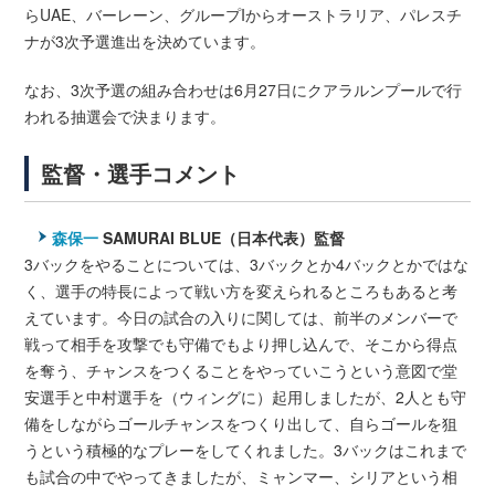
らUAE、バーレーン、グループIからオーストラリア、パレスチ
ナが3次予選進出を決めています。
なお、3次予選の組み合わせは6月27日にクアラルンプールで行
われる抽選会で決まります。
監督・選手コメント
森保一
SAMURAI BLUE（日本代表）監督
3バックをやることについては、3バックとか4バックとかではな
く、選手の特長によって戦い方を変えられるところもあると考
えています。今日の試合の入りに関しては、前半のメンバーで
戦って相手を攻撃でも守備でもより押し込んで、そこから得点
を奪う、チャンスをつくることをやっていこうという意図で堂
安選手と中村選手を（ウィングに）起用しましたが、2人とも守
備をしながらゴールチャンスをつくり出して、自らゴールを狙
うという積極的なプレーをしてくれました。3バックはこれまで
も試合の中でやってきましたが、ミャンマー、シリアという相