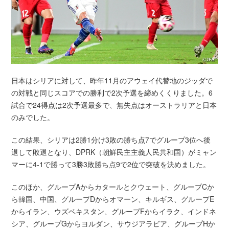
日本はシリアに対して、昨年11月のアウェイ代替地のジッダで
の対戦と同じスコアでの勝利で2次予選を締めくくりました。6
試合で24得点は2次予選最多で、無失点はオーストラリアと日本
のみでした。
この結果、シリアは2勝1分け3敗の勝ち点7でグループ3位へ後
退して敗退となり、DPRK（朝鮮民主主義人民共和国）がミャン
マーに4-1で勝って3勝3敗勝ち点9で2位で突破を決めました。
このほか、グループAからカタールとクウェート、グループCか
ら韓国、中国、グループDからオマーン、キルギス、グループE
からイラン、ウズベキスタン、グループFからイラク、インドネ
シア、グループGからヨルダン、サウジアラビア、グループHか