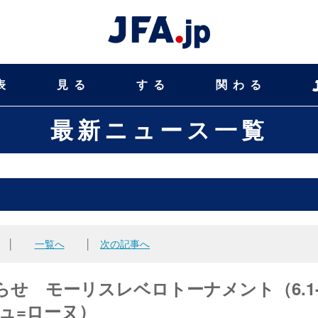
表
見る
する
関わる
最新ニュース一覧
│
一覧へ
│
次の記事へ
知らせ モーリスレベロトーナメント（6.1
デュ=ローヌ）