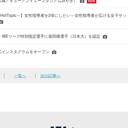
24＠宮城／キューアンドエースタジアムみやぎ）
HotTopic～】女性指導者を2倍にしたい～女性指導者が広げる女子サッ
年JFA・WEリーグ特別指定選手に柴田瞳選手（日本大）を認定
式インスタグラムをオープン
│
一覧へ
│
次の記事へ