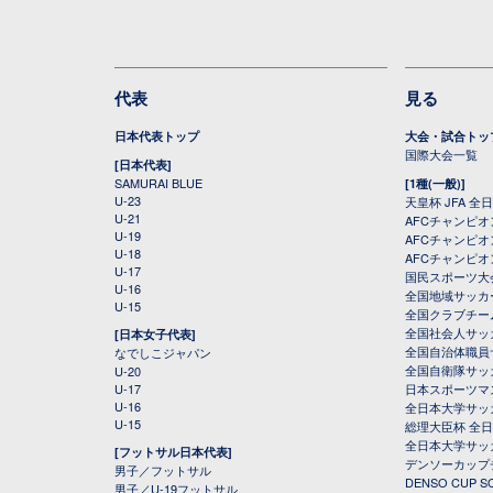
代表
見る
日本代表トップ
大会・試合トッ
国際大会一覧
[日本代表]
SAMURAI BLUE
[1種(一般)]
U-23
天皇杯 JFA 
U-21
AFCチャンピ
U-19
AFCチャンピオン
U-18
AFCチャンピオ
U-17
国民スポーツ大
U-16
全国地域サッカ
U-15
全国クラブチー
全国社会人サッ
[日本女子代表]
全国自治体職員
なでしこジャパン
全国自衛隊サッ
U-20
U-17
日本スポーツマ
U-16
全日本大学サッ
U-15
総理大臣杯 全
全日本大学サッ
[フットサル日本代表]
デンソーカップ
男子／フットサル
DENSO CUP
男子／U-19フットサル