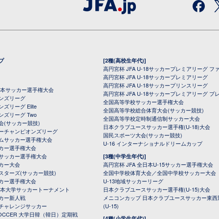
プ
[2種(高校生年代)]
高円宮杯 JFA U-18サッカープレミアリーグ フ
高円宮杯 JFA U-18サッカープレミアリーグ
高円宮杯 JFA U-18サッカープリンスリーグ
全日本サッカー選手権大会
高円宮杯 JFA U-18サッカープレミアリーグ プ
オンズリーグ
全国高等学校サッカー選手権大会
ズリーグ Elite
全国高等学校総合体育大会(サッカー競技)
ンズリーグ Two
全国高等学校定時制通信制サッカー大会
会(サッカー競技)
日本クラブユースサッカー選手権(U-18)大会
ーチャンピオンズリーグ
国民スポーツ大会(サッカー競技)
ムサッカー選手権大会
U-16 インターナショナルドリームカップ
カー選手権大会
サッカー選手権大会
[3種(中学生年代)]
カー大会
高円宮杯 JFA 全日本U-15サッカー選手権大会
スターズ(サッカー競技)
全国中学校体育大会／全国中学校サッカー大会
カー選手権大会
U-13地域サッカーリーグ
日本大学サッカートーナメント
日本クラブユースサッカー選手権(U-15)大会
カー新人戦
メニコンカップ 日本クラブユースサッカー東西
チャレンジサッカー
(U-15)
 SOCCER 大学日韓（韓日）定期戦
[4種(小学生年代)]