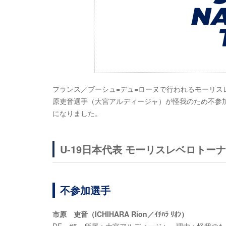
フランス／ブーシュ=デュ=ローヌで行われるモーリスレ
原吏音選手（大宮アルディージャ）が怪我のため不参
になりました。
U-19日本代表 モーリスレベロトー
不参加選手
市原 吏音（ICHIHARA Rion／ｲﾁﾊﾗ ﾘｵﾝ）