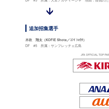
DF #5 所属：大宮アルディージャ 理由：怪我のた
追加招集選手
木吹 翔太（KOFIE Shota／ｺﾌｲ ｼｮｳﾀ）
DF #5 所属：サンフレッチェ広島
JFA OFFICIAL
TOP PA