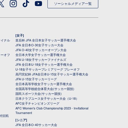
ソーシャルメディア一覧
[女子]
ァイナル
皇后杯 JFA 全日本女子サッカー選手権大会
JFA 全日本O-30女子サッカー大会
JFA O-40女子サッカーオープン大会
レーオフ
全日本大学女子サッカー選手権大会
JFA U-18女子サッカーファイナルズ
JFA 全日本U-18女子サッカー選手権大会
U-18女子サッカープレミアリーグ プレーオフ
高円宮妃杯 JFA全日本U-15女子サッカー選手権大会
JFA U-15女子サッカーリーグ
全日本高等学校女子サッカー選手権大会
全国高等学校総合体育大会(サッカー競技)
国民スポーツ大会(サッカー競技)
日本クラブユース女子サッカー大会（U-18）
AFC女子チャンピオンズリーグ
AFC Women's Club Championship 2023 - Invitational
Tournament
対抗戦
[シニア]
JFA 全日本O-40サッカー大会