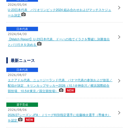
2024/05/04
U-23日本代表 パリオリンピック2024 組み合わせおよびマッチスケジュ
ール決定
日本代表
2024/04/30
【Match Report】U-23日本代表、ドーハの地でイラクを撃破し決勝進出
とパリ行きを決める
最新ニュース
日本代表
2026/08/07
エクアドル代表、ニュージーランド代表、パナマ代表の参加および放送／
配信が決定 キリンカップサッカー2026（10.1＠神奈川／横浜国際総合
競技場、10.5＠東京／国立競技場）
選手育成
2026/08/06
2026/27シーズン JFA・Ｊリーグ特別指定選手に佐藤柚太選手（専修大）
を認定