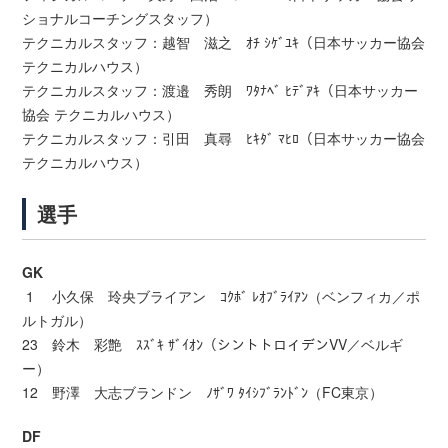
ショナルコーチングスタッフ）
テクニカルスタッフ：越智 滋之 ｵﾁ ｼｹﾞﾕｷ（日本サッカー協会
テクニカルハウス）
テクニカルスタッフ：渡邉 秀朗 ﾜﾀﾅﾍﾞ ﾋﾃﾞｱｷ（日本サッカー
協会 テクニカルハウス）
テクニカルスタッフ：引田 真尋 ﾋｷﾀﾞ ﾏﾋﾛ（日本サッカー協会
テクニカルハウス）
選手
GK
1 小久保 玲央ブライアン ｺｸﾎﾞ ﾚｵﾌﾞﾗｲｱﾝ（ベンフィカ／ポ
ルトガル）
23 鈴木 彩艶 ｽｽﾞｷ ｻﾞｲｵﾝ（シントトロイデンVV／ベルギ
ー）
12 野澤 大志ブランドン ﾉｻﾞﾜ ﾀｲｼﾌﾞﾗﾝﾄﾞﾝ（FC東京）
DF