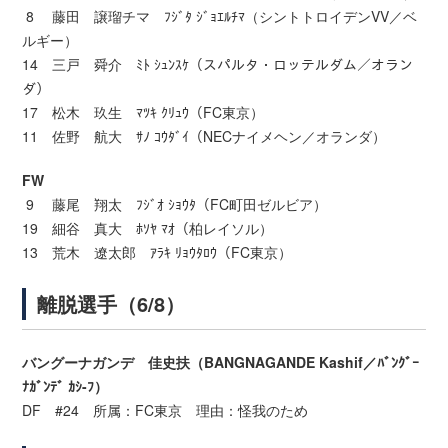
8 藤田 譲瑠チマ ﾌｼﾞﾀ ｼﾞｮｴﾙﾁﾏ（シントトロイデンVV／ベ
ルギー）
14 三戸 舜介 ﾐﾄ ｼｭﾝｽｹ（スパルタ・ロッテルダム／オラン
ダ）
17 松木 玖生 ﾏﾂｷ ｸﾘｭｳ（FC東京）
11 佐野 航大 ｻﾉ ｺｳﾀﾞｲ（NECナイメヘン／オランダ）
FW
9 藤尾 翔太 ﾌｼﾞｵ ｼｮｳﾀ（FC町田ゼルビア）
19 細谷 真大 ﾎｿﾔ ﾏｵ（柏レイソル）
13 荒木 遼太郎 ｱﾗｷ ﾘｮｳﾀﾛｳ（FC東京）
離脱選手（6/8）
バングーナガンデ 佳史扶（BANGNAGANDE Kashif／ﾊﾞﾝｸﾞｰ
ﾅｶﾞﾝﾃﾞ ｶｼ-ﾌ）
DF #24 所属：FC東京 理由：怪我のため