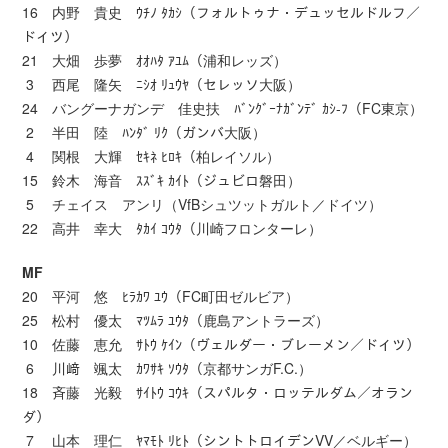
16 内野 貴史 ｳﾁﾉ ﾀｶｼ（フォルトゥナ・デュッセルドルフ／
ドイツ）
21 大畑 歩夢 ｵｵﾊﾀ ｱﾕﾑ（浦和レッズ）
3 西尾 隆矢 ﾆｼｵ ﾘｭｳﾔ（セレッソ大阪）
24 バングーナガンデ 佳史扶 ﾊﾞﾝｸﾞｰﾅｶﾞﾝﾃﾞ ｶｼ-ﾌ（FC東京）
2 半田 陸 ﾊﾝﾀﾞ ﾘｸ（ガンバ大阪）
4 関根 大輝 ｾｷﾈ ﾋﾛｷ（柏レイソル）
15 鈴木 海音 ｽｽﾞｷ ｶｲﾄ（ジュビロ磐田）
5 チェイス アンリ（VfBシュツットガルト／ドイツ）
22 高井 幸大 ﾀｶｲ ｺｳﾀ（川崎フロンターレ）
MF
20 平河 悠 ﾋﾗｶﾜ ﾕｳ（FC町田ゼルビア）
25 松村 優太 ﾏﾂﾑﾗ ﾕｳﾀ（鹿島アントラーズ）
10 佐藤 恵允 ｻﾄｳ ｹｲﾝ（ヴェルダー・ブレーメン／ドイツ）
6 川﨑 颯太 ｶﾜｻｷ ｿｳﾀ（京都サンガF.C.）
18 斉藤 光毅 ｻｲﾄｳ ｺｳｷ（スパルタ・ロッテルダム／オラン
ダ）
7 山本 理仁 ﾔﾏﾓﾄ ﾘﾋﾄ（シントトロイデンVV／ベルギー）