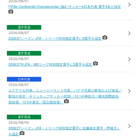
2026/08/07
FIFAe Continental Championshipに臨むサッカーe日本代表 選手4名が決定
選手育成
2026/08/07
2026/27シーズン JFA・Ｊリーグ特別指定選手に9選手を認定
選手育成
2026/08/07
2026/27年JFA・WEリーグ特別指定選手に3選手を認定
日本代表
2026/08/07
エクアドル代表、ニュージーランド代表、パナマ代表の参加および放送／
配信が決定 キリンカップサッカー2026（10.1＠神奈川／横浜国際総合
競技場、10.5＠東京／国立競技場）
選手育成
2026/08/06
2026/27シーズン JFA・Ｊリーグ特別指定選手に佐藤柚太選手（専修大）
を認定