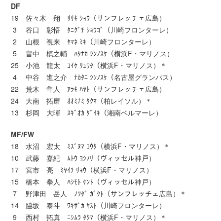
DF
19 佐々木 翔 ｻｻｷ ｼｮｳ（サンフレッチェ広島）
3 谷口 彰悟 ﾀﾆｸﾞﾁ ｼｮｳｺﾞ（川崎フロンターレ）
2 山根 視来 ﾔﾏﾈ ﾐｷ（川崎フロンターレ）
5 畠中 槙之輔 ﾊﾀﾅｶ ｼﾝﾉｽｹ（横浜F・マリノス）
25 小池 龍太 ｺｲｹ ﾘｭｳﾀ（横浜F・マリノス）＊
4 中谷 進之介 ﾅｶﾀﾆ ｼﾝﾉｽｹ（名古屋グランパス）
22 荒木 隼人 ｱﾗｷ ﾊﾔﾄ（サンフレッチェ広島）
24 大南 拓磨 ｵｵﾐﾅﾐ ﾀｸﾏ（柏レイソル）＊
13 杉岡 大暉 ｽｷﾞｵｶ ﾀﾞｲｷ（湘南ベルマーレ）
MF/FW
18 水沼 宏太 ﾐｽﾞﾇﾏ ｺｳﾀ（横浜F・マリノス）＊
10 武藤 嘉紀 ﾑﾄｳ ﾖｼﾉﾘ（ヴィッセル神戸）
17 宮市 亮 ﾐﾔｲﾁ ﾘｮｳ（横浜F・マリノス）
15 橋本 拳人 ﾊｼﾓﾄ ｹﾝﾄ（ヴィッセル神戸）
7 野津田 岳人 ﾉﾂﾀﾞ ｶﾞｸﾄ（サンフレッチェ広島）＊
14 脇坂 泰斗 ﾜｷｻﾞｶ ﾔｽﾄ（川崎フロンターレ）
9 西村 拓真 ﾆｼﾑﾗ ﾀｸﾏ（横浜F・マリノス）＊