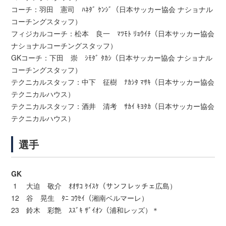
コーチ：羽田 憲司 ﾊﾈﾀﾞ ｹﾝｼﾞ（日本サッカー協会 ナショナル
コーチングスタッフ）
フィジカルコーチ：松本 良一 ﾏﾂﾓﾄ ﾘｮｳｲﾁ（日本サッカー協会
ナショナルコーチングスタッフ）
GKコーチ：下田 崇 ｼﾓﾀﾞ ﾀｶｼ（日本サッカー協会 ナショナル
コーチングスタッフ）
テクニカルスタッフ：中下 征樹 ﾅｶｼﾀ ﾏｻｷ（日本サッカー協会
テクニカルハウス）
テクニカルスタッフ：酒井 清考 ｻｶｲ ｷﾖﾀｶ（日本サッカー協会
テクニカルハウス）
選手
GK
1 大迫 敬介 ｵｵｻｺ ｹｲｽｹ（サンフレッチェ広島）
12 谷 晃生 ﾀﾆ ｺｳｾｲ（湘南ベルマーレ）
23 鈴木 彩艶 ｽｽﾞｷ ｻﾞｲｵﾝ（浦和レッズ）＊