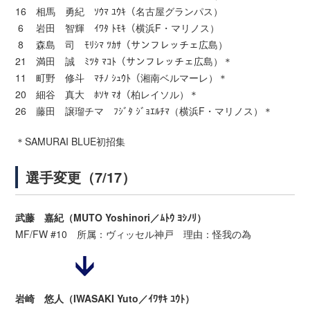
16 相馬 勇紀 ｿｳﾏ ﾕｳｷ（名古屋グランパス）
6 岩田 智輝 ｲﾜﾀ ﾄﾓｷ（横浜F・マリノス）
8 森島 司 ﾓﾘｼﾏ ﾂｶｻ（サンフレッチェ広島）
21 満田 誠 ﾐﾂﾀ ﾏｺﾄ（サンフレッチェ広島）＊
11 町野 修斗 ﾏﾁﾉ ｼｭｳﾄ（湘南ベルマーレ）＊
20 細谷 真大 ﾎｿﾔ ﾏｵ（柏レイソル）＊
26 藤田 譲瑠チマ ﾌｼﾞﾀ ｼﾞｮｴﾙﾁﾏ（横浜F・マリノス）＊
＊SAMURAI BLUE初招集
選手変更（7/17）
武藤 嘉紀（MUTO Yoshinori／ﾑﾄｳ ﾖｼﾉﾘ）
MF/FW #10 所属：ヴィッセル神戸 理由：怪我の為
岩崎 悠人（IWASAKI Yuto／ｲﾜｻｷ ﾕｳﾄ）