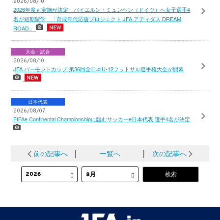
2026/08/10
2026年度も実施が決定 バイエルン・ミュンヘン（ドイツ）へ女子選手4
名が短期留学 「育成年代応援プロジェクト JFA アディダス DREAM
ROAD」
大会・試合
2026/08/10
JFA バーモントカップ 第36回全日本U-12フットサル選手権大会が開幕
日本代表
2026/08/07
FIFAe Continental Championshipに臨むサッカーe日本代表 選手4名が決定
前の記事へ
│
一覧へ
│
次の記事へ