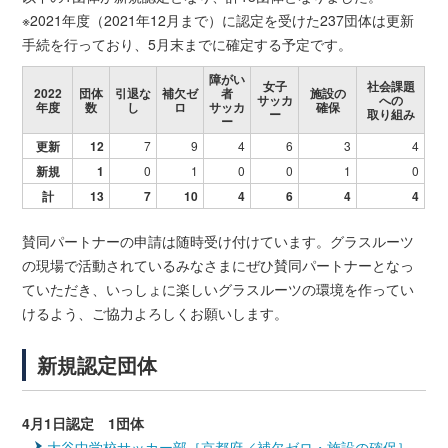
※2021年度（2021年12月まで）に認定を受けた237団体は更新
手続を行っており、5月末までに確定する予定です。
障がい
女子
社会課題
2022
団体
引退な
補欠ゼ
者
施設の
サッカ
への
年度
数
し
ロ
サッカ
確保
ー
取り組み
ー
更新
12
7
9
4
6
3
4
新規
1
0
1
0
0
1
0
計
13
7
10
4
6
4
4
賛同パートナーの申請は随時受け付けています。グラスルーツ
の現場で活動されているみなさまにぜひ賛同パートナーとなっ
ていただき、いっしょに楽しいグラスルーツの環境を作ってい
けるよう、ご協力よろしくお願いします。
新規認定団体
4月1日認定 1団体
大谷中学校サッカー部［京都府／補欠ゼロ・施設の確保］