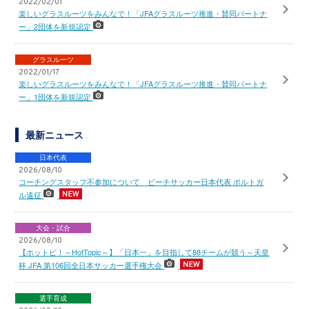
2022/02/01
楽しいグラスルーツをみんなで！「JFAグラスルーツ推進・賛同パートナ
ー」2団体を新規認定
グラスルーツ
2022/01/17
楽しいグラスルーツをみんなで！「JFAグラスルーツ推進・賛同パートナ
ー」1団体を新規認定
最新ニュース
日本代表
2026/08/10
コーチングスタッフ不参加について ビーチサッカー日本代表 ポルトガ
ル遠征
大会・試合
2026/08/10
【ホットピ！～HotTopic～】「日本一」を目指して88チームが競う～天皇
杯 JFA 第106回全日本サッカー選手権大会
選手育成