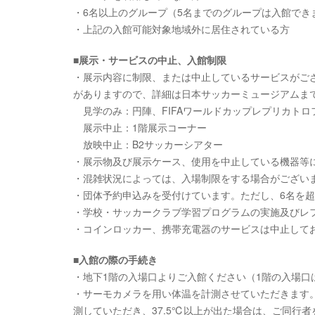
・6名以上のグループ（5名までのグループは入館でき
・上記の入館可能対象地域外に居住されている方
■展示・サービスの中止、入館制限
・展示内容に制限、または中止しているサービスがご
がありますので、詳細は日本サッカーミュージアムま
見学のみ：円陣、FIFAワールドカップレプリカトロ
展示中止：1階展示コーナー
放映中止：B2サッカーシアター
・展示物及び展示ケース、使用を中止している機器等
・混雑状況によっては、入場制限をする場合がござい
・団体予約申込みを受付けています。ただし、6名を
・学校・サッカークラブ学習プログラムの実施及びレ
・コインロッカー、携帯充電器のサービスは中止して
■入館の際の手続き
・地下1階の入場口よりご入館ください（1階の入場口
・サーモカメラを用い体温を計測させていただきます。
測していただき、37.5℃以上が出た場合は、ご同行