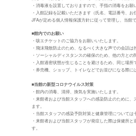
・消毒液を設置しておりますので、手指の消毒をお願
・入館記録を記載いただきます（氏名、電話番号、お
JFAが定める個人情報保護方針に従って管理し、当館
■館内でのお願い
・咳エチケットのご協力をお願いいたします。
・飛沫飛散防止のため、なるべく大きな声での会話は
・ソーシャルディスタンスの確保のため、他の方との
・入館過密状態が生じることを避けるため、同じ場所
・券売機、ショップ、トイレなどでお並びになる際に
■当館の新型コロナウイルス対策
・館内の消毒、清掃、換気を実施いたします。
・来館者および当館スタッフへの感染防止のために、
ます。
・当館スタッフの感染予防対策と健康管理については
・来館者および当館スタッフが発症した際は保健所と
す。