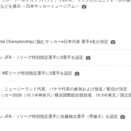
などを展示 ～日本サッカーミュージアム～
inental Championshipに臨むサッカーe日本代表 選手4名が決定
ーズン JFA・Ｊリーグ特別指定選手に9選手を認定
JFA・WEリーグ特別指定選手に3選手を認定
表、ニュージーランド代表、パナマ代表の参加および放送／配信が決
ッカー2026（10.1＠神奈川／横浜国際総合競技場、10.5＠東京／国立
シーズン JFA・Ｊリーグ特別指定選手に佐藤柚太選手（専修大）を認定