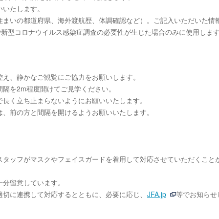
いいたします。
住まいの都道府県、海外渡航歴、体調確認など）。ご記入いただいた情
で新型コロナウイルス感染症調査の必要性が生じた場合のみに使用しま
控え、静かなご観覧にご協力をお願いします。
間隔を2m程度開けてご見学ください。
で長く立ち止まらないようにお願いいたします。
は、前の方と間隔を開けるようお願いいたします。
スタッフがマスクやフェイスガードを着用して対応させていただくこと
十分留意しています。
適切に連携して対応するとともに、必要に応じ、
JFA.jp
等でお知らせ