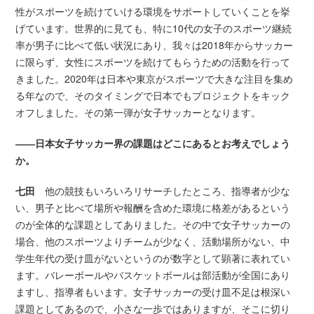
性がスポーツを続けていける環境をサポートしていくことを挙
げています。世界的に見ても、特に10代の女子のスポーツ継続
率が男子に比べて低い状況にあり、我々は2018年からサッカー
に限らず、女性にスポーツを続けてもらうための活動を行って
きました。2020年は日本や東京がスポーツで大きな注目を集め
る年なので、そのタイミングで日本でもプロジェクトをキック
オフしました。その第一弾が女子サッカーとなります。
――日本女子サッカー界の課題はどこにあるとお考えでしょう
か。
七田
他の競技もいろいろリサーチしたところ、指導者が少な
い、男子と比べて場所や報酬を含めた環境に格差があるという
のが全体的な課題としてありました。その中で女子サッカーの
場合、他のスポーツよりチームが少なく、活動場所がない、中
学生年代の受け皿がないというのが数字として顕著に表れてい
ます。バレーボールやバスケットボールは部活動が全国にあり
ますし、指導者もいます。女子サッカーの受け皿不足は根深い
課題としてあるので、小さな一歩ではありますが、そこに切り