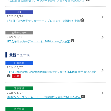
「女性自身も殻を破り、サッカー界から“フェアな国”の実現へ」
JFA
2020/02/26
3月8日「JFA女子サッカーデー」プロジェクト説明会を実施
女子サッカー
2020/02/10
JFA女子サッカーデー ロゴ、2020スローガン決定
最新ニュース
日本代表
2026/08/07
FIFAe Continental Championshipに臨むサッカーe日本代表 選手4名が決定
選手育成
2026/08/07
2026/27シーズン JFA・Ｊリーグ特別指定選手に9選手を認定
選手育成