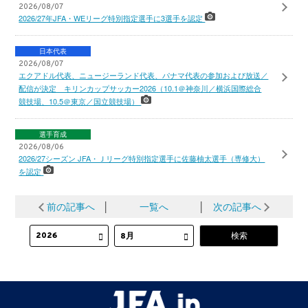
2026/08/07
2026/27年JFA・WEリーグ特別指定選手に3選手を認定
日本代表
2026/08/07
エクアドル代表、ニュージーランド代表、パナマ代表の参加および放送／
配信が決定 キリンカップサッカー2026（10.1＠神奈川／横浜国際総合
競技場、10.5＠東京／国立競技場）
選手育成
2026/08/06
2026/27シーズン JFA・Ｊリーグ特別指定選手に佐藤柚太選手（専修大）
を認定
前の記事へ
│
一覧へ
│
次の記事へ