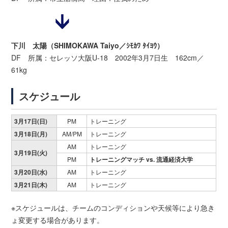
下川 太陽（SHIMOKAWA Taiyo／ｼﾓｶﾜ ﾀｲﾖｳ）
DF 所属：セレッソ大阪U-18 2002年3月7日生 162cm／
61kg
スケジュール
3月17日(日)
PM
トレーニング
3月18日(月)
AM/PM
トレーニング
AM
トレーニング
3月19日(火)
PM
トレーニングマッチ vs. 流通経済大学
3月20日(水)
AM
トレーニング
3月21日(木)
AM
トレーニング
※スケジュールは、チームのコンディションや天候等により急き
ょ変更する場合があります。