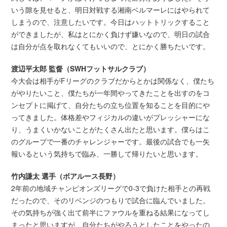
いう隙を見せると、明日対戦する湘南ベルマーレにはやられて
しまうので、注意したいです。今日はハットトリックすること
ができましたが、私はとにかく負けず嫌いなので、明日の試合
は自分が点を取れなくてもいいので、とにかく勝ちたいです。
渡辺平太郎 監督（SWHフットサルクラブ）
今大会は相手がFリーグのクラブだからとかは関係なく、僕たち
がやりたいこと、僕たちが一年間やってきたことを出すのをコ
ンセプトに掲げて、自分たちの立ち位置を知ることを目的にや
ってきました。体格差やフィジカルの違いがプレッシャーにな
り、うまくいかないことがたくさん出たと思います。僕らはこ
のグループで一番のチャレンジャーです。最後の試合でも一矢
報いるという気持ちで臨み、一勝して帰りたいと思います。
竹内謙太 選手（ボアルース長野）
2年前の地域チャンピオンズリーグで0-3で負けた相手との再戦
だったので、そのリベンジのつもりで試合に臨んでいました。
その気持ちが強く出て前半にファウルを重ねる結果になってし
まったと思いますが、自分たちがやろうとしたことをやったの