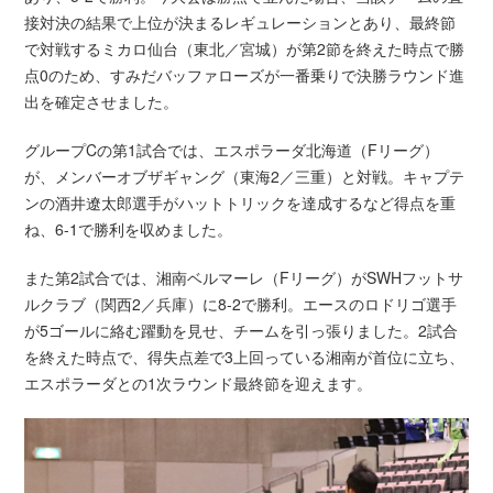
接対決の結果で上位が決まるレギュレーションとあり、最終節
で対戦するミカロ仙台（東北／宮城）が第2節を終えた時点で勝
点0のため、すみだバッファローズが一番乗りで決勝ラウンド進
出を確定させました。
グループCの第1試合では、エスポラーダ北海道（Fリーグ）
が、メンバーオブザギャング（東海2／三重）と対戦。キャプテ
ンの酒井遼太郎選手がハットトリックを達成するなど得点を重
ね、6-1で勝利を収めました。
また第2試合では、湘南ベルマーレ（Fリーグ）がSWHフットサ
ルクラブ（関西2／兵庫）に8-2で勝利。エースのロドリゴ選手
が5ゴールに絡む躍動を見せ、チームを引っ張りました。2試合
を終えた時点で、得失点差で3上回っている湘南が首位に立ち、
エスポラーダとの1次ラウンド最終節を迎えます。