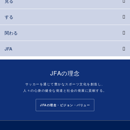
見る
する
関わる
JFA
JFAの理念
サッカーを通じて豊かなスポーツ文化を創造し、
人々の心身の健全な発達と社会の発展に貢献する。
JFAの理念・ビジョン・バリュー