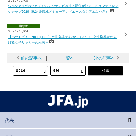
2026/08/05
ウルグアイ代表との対戦およびテレビ放送／配信が決定 キリンチャレン
ジカップ2026（9.24＠宮城／キューアンドエースタジアムみやぎ）
指導者
2026/08/04
【ホットピ！～HotTopic～】女性指導者を2倍にしたい～女性指導者が広
げる女子サッカーの未来～
前の記事へ
│
一覧へ
│
次の記事へ
代表