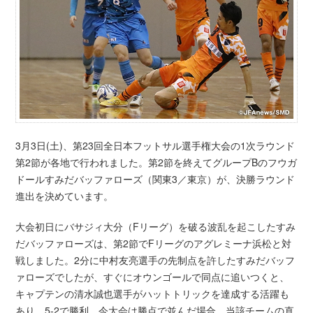
3月3日(土)、第23回全日本フットサル選手権大会の1次ラウンド
第2節が各地で行われました。第2節を終えてグループBのフウガ
ドールすみだバッファローズ（関東3／東京）が、決勝ラウンド
進出を決めています。
大会初日にバサジィ大分（Fリーグ）を破る波乱を起こしたすみ
だバッファローズは、第2節でFリーグのアグレミーナ浜松と対
戦しました。2分に中村友亮選手の先制点を許したすみだバッフ
ァローズでしたが、すぐにオウンゴールで同点に追いつくと、
キャプテンの清水誠也選手がハットトリックを達成する活躍も
あり、5-2で勝利。今大会は勝点で並んだ場合、当該チームの直