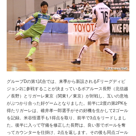
グループDの第1試合では、来季から新設されるFリーグディビ
ジョン2に参戦することが決まっているボアルース長野（北信越
／長野）とリガーレ東京（関東1／東京）が対戦し、互いの意地
がぶつかり合った好ゲームとなりました。前半に2度の第2PKを
得たリガーレは、碓井孝一郎選手がその好機を生かして2ゴール
を記録。米谷悟選手も1得点を取り、前半で3点をリードしまし
た。後半に入って守備を修正した長野は、良い形でボールを奪
ってカウンターを仕掛け、2点を返します。その後も同点ゴール