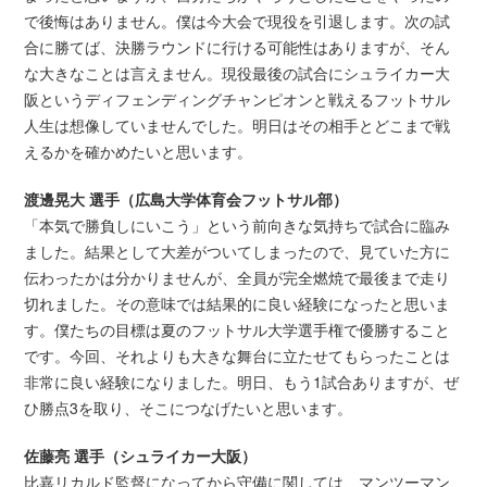
で後悔はありません。僕は今大会で現役を引退します。次の試
合に勝てば、決勝ラウンドに行ける可能性はありますが、そん
な大きなことは言えません。現役最後の試合にシュライカー大
阪というディフェンディングチャンピオンと戦えるフットサル
人生は想像していませんでした。明日はその相手とどこまで戦
えるかを確かめたいと思います。
渡邊晃大 選手（広島大学体育会フットサル部）
「本気で勝負しにいこう」という前向きな気持ちで試合に臨み
ました。結果として大差がついてしまったので、見ていた方に
伝わったかは分かりませんが、全員が完全燃焼で最後まで走り
切れました。その意味では結果的に良い経験になったと思いま
す。僕たちの目標は夏のフットサル大学選手権で優勝すること
です。今回、それよりも大きな舞台に立たせてもらったことは
非常に良い経験になりました。明日、もう1試合ありますが、ぜ
ひ勝点3を取り、そこにつなげたいと思います。
佐藤亮 選手（シュライカー大阪）
比嘉リカルド監督になってから守備に関しては、マンツーマン