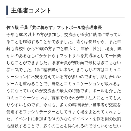
主催者コメント
佐々毅 千葉『共に暮らす』フットボール協会理事長
今年も80名以上の方が参加し、交流会が着実に軌道に乗ってい
ることを確認することができました。遠くは長野から、また年
齢も高校生から70歳の方までと幅広く、年齢、性別、場所、障
がいのあるなしにかかわらずフットサルを共通項として一日楽
しむことができました。ほぼ全員が初対面で最初はぎこちない
雰囲気でした。特に精神障がい者や引きこもりの方はコミュニ
ケーションに不安を抱えている方が多いのですが、話し合いや
ゲームを重ねることで、自然とコミュニケーションが取れるよ
うになっていくのが交流会の最大の特徴です。ボールを介した
コミュニケーションは、言葉でのそれが苦手な人にとっても入
りやすいものです。今回も、多くの精神障がい当事者が交流を
促進するファシリテーターとしてうまく場をまとめてくれまし
た。イベントに参加する側のみならずイベントを作る側の役割
も経験することで、多くのことを得られるのではないかと思い