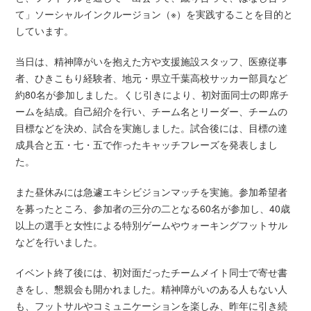
て」ソーシャルインクルージョン（※）を実践することを目的と
しています。
当日は、精神障がいを抱えた方や支援施設スタッフ、医療従事
者、ひきこもり経験者、地元・県立千葉高校サッカー部員など
約80名が参加しました。くじ引きにより、初対面同士の即席チ
ームを結成。自己紹介を行い、チーム名とリーダー、チームの
目標などを決め、試合を実施しました。試合後には、目標の達
成具合と五・七・五で作ったキャッチフレーズを発表しまし
た。
また昼休みには急遽エキシビジョンマッチを実施。参加希望者
を募ったところ、参加者の三分の二となる60名が参加し、40歳
以上の選手と女性による特別ゲームやウォーキングフットサル
などを行いました。
イベント終了後には、初対面だったチームメイト同士で寄せ書
きをし、懇親会も開かれました。精神障がいのある人もない人
も、フットサルやコミュニケーションを楽しみ、昨年に引き続