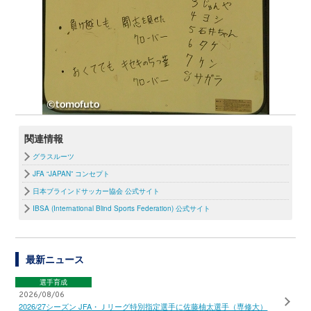
関連情報
グラスルーツ
JFA “JAPAN” コンセプト
日本ブラインドサッカー協会 公式サイト
IBSA (International Blind Sports Federation) 公式サイト
最新ニュース
選手育成
2026/08/06
2026/27シーズン JFA・Ｊリーグ特別指定選手に佐藤柚太選手（専修大）