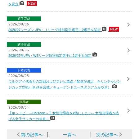
を認定
選手育成
2026/08/06
2026/27シーズン JFA・Ｊリーグ特別指定選手に2選手を認定
選手育成
2026/08/05
2026/27年JFA・WEリーグ特別指定選手に2選手を認定
日本代表
2026/08/05
ウルグアイ代表との対戦およびテレビ放送／配信が決定 キリンチャレン
ジカップ2026（9.24＠宮城／キューアンドエースタジアムみやぎ）
指導者
2026/08/04
【ホットピ！～HotTopic～】女性指導者を2倍にしたい～女性指導者が広
げる女子サッカーの未来～
前の記事へ
│
一覧へ
│
次の記事へ