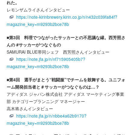
れた。
レモンザムライさんインタビュー
https://note-kirinbrewery.kirin.co.jp/n/n432c039fa84f?
magazine_key=m9293b2bce78b
■第3回 料理でつながったサッカーとの不思議な縁。西芳照さ
んの #サッカーがつなぐもの
SAMURAI BLUE帯同シェフ 西芳照さんインタビュー
https://note.jfa.jp/n/nf715905405b7?
magazine_key=m9293b2bce78b
■第4回 選手がまとう“戦闘服”でチームを鼓舞する。ユニフォ
ーム開発担当者と＃サッカーがつなぐものは…？
アディダス ジャパン株式会社 アディダス マーケティング事業
部 カテゴリープランニング マネージャー
高木将さんインタビュー
https://note.jfa.jp/n/nbbe4a62b9170?
magazine_key=m9293b2bce78b