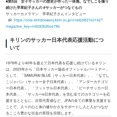
■第5回 女子サッカーの歴史が作った一体感。なでしこを撮り
続けた早草紀子さんの #サッカーがつなぐもの
サッカーカメラマン 早草紀子さんインタビュー
https://note-kirinbrewery.kirin.co.jp/n/ne62f827e3142?
magazine_key=m9293b2bce78b
キリンのサッカー日本代表応援活動につ
いて
1978年より40年を超えて日本代表を応援し続けているキリン
は、2023年から「日本サッカー協会オフィシャルパートナー」
として、「SAMURAI BLUE（サッカー日本代表）」、「なでし
こジャパン（サッカー女子日本代表）」、「アンダーカテゴリ
ー日本代表」、「フットサル日本代表」、「ビーチサッカー日
本代表」、「サッカーe日本代表」を含む全てのカテゴリーを応
援するとともに、次世代育成など、JFAの全ての事業を支援する
ことで、人々の心と体の健やかさをサポートし人と人がつなが
るこころ豊かな社会の実現を目指します。