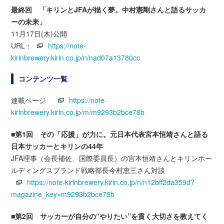
最終回 「キリンとJFAが描く夢。中村憲剛さんと語るサッカ
ーの未来」
11月17日(木)公開
URL：
https://note-
kirinbrewery.kirin.co.jp/n/nad07a13780cc
コンテンツ一覧
連載ページ
https://note-
kirinbrewery.kirin.co.jp/m/m9293b2bce78b
■第1回 その「応援」が力に。元日本代表宮本恒靖さんと語る
日本サッカーとキリンの44年
JFA理事（会長補佐、国際委員長）の宮本恒靖さんとキリンホー
ルディングスブランド戦略部長今村恵三さん対談
https://note-kirinbrewery.kirin.co.jp/n/n12bff2da359d?
magazine_key=m9293b2bce78b
■第2回 サッカーが自分の“やりたい”を貫く大切さを教えてく