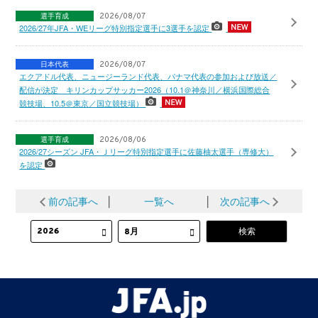
選手育成
2026/08/07
2026/27年JFA・WEリーグ特別指定選手に3選手を認定
日本代表
2026/08/07
エクアドル代表、ニュージーランド代表、パナマ代表の参加および放送／
配信が決定 キリンカップサッカー2026（10.1＠神奈川／横浜国際総合
競技場、10.5＠東京／国立競技場）
選手育成
2026/08/06
2026/27シーズン JFA・Ｊリーグ特別指定選手に佐藤柚太選手（専修大）
を認定
前の記事へ
│
一覧へ
│
次の記事へ