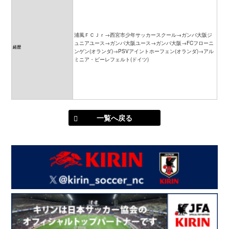
浦風ＦＣＪｒ→西宮市少年サッカースクール→ガンバ大阪ジ
ュニアユース→ガンバ大阪ユース→ガンバ大阪→FCフローニ
経歴
ンゲン(オランダ)→PSVアイントホーフェン(オランダ)→アル
ミニア・ビーレフェルト(ドイツ)
一覧へ戻る