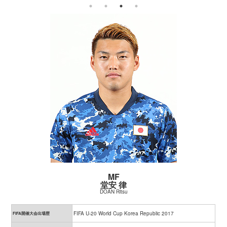
MF
堂安 律
DOAN Ritsu
FIFA U-20 World Cup Korea Republic 2017
FIFA開催大会出場歴