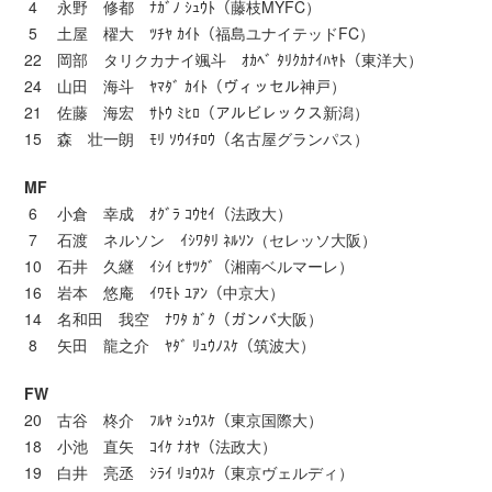
4 永野 修都 ﾅｶﾞﾉ ｼｭｳﾄ（藤枝MYFC）
5 土屋 櫂大 ﾂﾁﾔ ｶｲﾄ（福島ユナイテッドFC）
22 岡部 タリクカナイ颯斗 ｵｶﾍﾞ ﾀﾘｸｶﾅｲﾊﾔﾄ（東洋大）
24 山田 海斗 ﾔﾏﾀﾞ ｶｲﾄ（ヴィッセル神戸）
21 佐藤 海宏 ｻﾄｳ ﾐﾋﾛ（アルビレックス新潟）
15 森 壮一朗 ﾓﾘ ｿｳｲﾁﾛｳ（名古屋グランパス）
MF
6 小倉 幸成 ｵｸﾞﾗ ｺｳｾｲ（法政大）
7 石渡 ネルソン ｲｼﾜﾀﾘ ﾈﾙｿﾝ（セレッソ大阪）
10 石井 久継 ｲｼｲ ﾋｻﾂｸﾞ（湘南ベルマーレ）
16 岩本 悠庵 ｲﾜﾓﾄ ﾕｱﾝ（中京大）
14 名和田 我空 ﾅﾜﾀ ｶﾞｸ（ガンバ大阪）
8 矢田 龍之介 ﾔﾀﾞ ﾘｭｳﾉｽｹ（筑波大）
FW
20 古谷 柊介 ﾌﾙﾔ ｼｭｳｽｹ（東京国際大）
18 小池 直矢 ｺｲｹ ﾅｵﾔ（法政大）
19 白井 亮丞 ｼﾗｲ ﾘｮｳｽｹ（東京ヴェルディ）