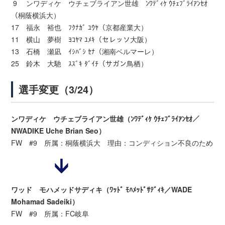
9 ンワディケ ウチェブライアン世雄 ﾝﾜﾃﾞｨｹ ｳﾁｪﾌﾞﾗｲｱﾝｾｵ
（桐蔭横浜大）
17 福永 裕也 ﾌｸﾅｶﾞ ﾕｳﾔ（京都産業大）
11 横山 夢樹 ﾖｺﾔﾏ ﾕﾒｷ（セレッソ大阪）
13 石橋 瀬凪 ｲｼﾊﾞｼ ｾﾅ（湘南ベルマーレ）
25 鈴木 大馳 ｽｽﾞｷ ﾀﾞｲﾁ（サガン鳥栖）
選手変更（3/24）
ンワディケ ウチェブライアン世雄（ﾝﾜﾃﾞｨｹ ｳﾁｪﾌﾞﾗｲｱﾝｾｵ／
NWADIKE Uche Brian Seo）
FW #9 所属：桐蔭横浜大 理由：コンディション不良のため
ワッド モハメッドサディキ（ﾜｯﾄﾞ ﾓﾊﾒｯﾄﾞｻﾃﾞｨｷ／WADE
Mohamad Sadeiki）
FW #9 所属：FC岐阜