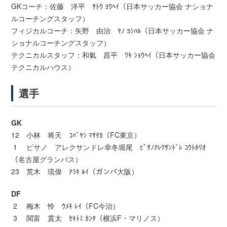
GKコーチ：佐藤 洋平 ｻﾄｳ ﾖｳﾍｲ（日本サッカー協会 ナショナ
ルコーチングスタッフ）
フィジカルコーチ：矢野 由治 ﾔﾉ ﾖｼﾊﾙ（日本サッカー協会 ナ
ショナルコーチングスタッフ）
テクニカルスタッフ：和氣 昌平 ﾜｷ ｼｮｳﾍｲ（日本サッカー協会
テクニカルハウス）
選手
GK
12 小林 将天 ｺﾊﾞﾔｼ ﾏｻﾀｶ（FC東京）
1 ピサノ アレクサンドレ幸冬堀尾 ﾋﾟｻﾉｱﾚｸｻﾝﾄﾞﾚ ｺｳﾄﾎﾘｵ
（名古屋グランパス）
23 荒木 琉偉 ｱﾗｷ ﾙｲ（ガンバ大阪）
DF
2 梅木 怜 ｳﾒｷ ﾚｲ（FC今治）
3 関富 貫太 ｾｷﾄﾐ ｶﾝﾀ（横浜F・マリノス）