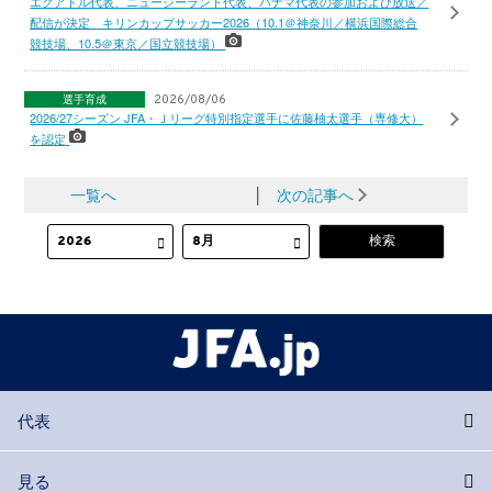
エクアドル代表、ニュージーランド代表、パナマ代表の参加および放送／
配信が決定 キリンカップサッカー2026（10.1＠神奈川／横浜国際総合
競技場、10.5＠東京／国立競技場）
選手育成
2026/08/06
2026/27シーズン JFA・Ｊリーグ特別指定選手に佐藤柚太選手（専修大）
を認定
一覧へ
│
次の記事へ
代表
見る