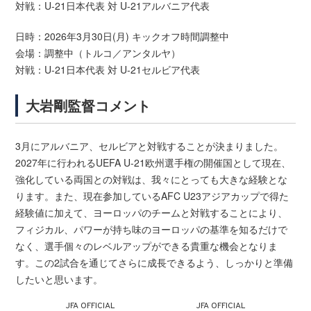
対戦：U-21日本代表 対 U-21アルバニア代表
日時：2026年3月30日(月) キックオフ時間調整中
会場：調整中（トルコ／アンタルヤ）
対戦：U-21日本代表 対 U-21セルビア代表
大岩剛監督コメント
3月にアルバニア、セルビアと対戦することが決まりました。
2027年に行われるUEFA U-21欧州選手権の開催国として現在、
強化している両国との対戦は、我々にとっても大きな経験とな
ります。また、現在参加しているAFC U23アジアカップで得た
経験値に加えて、ヨーロッパのチームと対戦することにより、
フィジカル、パワーが持ち味のヨーロッパの基準を知るだけで
なく、選手個々のレベルアップができる貴重な機会となりま
す。この2試合を通じてさらに成長できるよう、しっかりと準備
したいと思います。
JFA OFFICIAL
JFA OFFICIAL