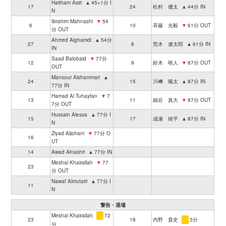
Haitham Asiri
▲
45+1分 I
17
24
松村 優太
▲
44分 IN
N
Ibrahim Mahnashi
▼
54
6
10
斉藤 光毅
▼
61分 OUT
分 OUT
Ahmed Alghamdi
▲
54分
27
8
荒木 遼太郎
▲
61分 IN
IN
Saad Balobaid
▼
77分
12
9
鈴木 唯人
▼
87分 OUT
OUT
Mansour Alshammari
▲
24
15
川﨑 颯太
▲
87分 IN
77分 IN
Hamad Al Tuhayfan
▼
7
13
11
細谷 真大
▼
87分 OUT
7分 OUT
Hussain Alessa
▲
77分 I
15
17
成瀬 竣平
▲
87分 IN
N
Ziyad Aljohani
▼
77分 O
16
UT
14
Awad Alnashri
▲
77分 IN
Meshal Khairallah
▼
77
23
分 OUT
Nawaf Almutairi
▲
77分 I
11
N
警告・退場
Meshal Khairallah
72
23
18
内野 貴史
3分
分