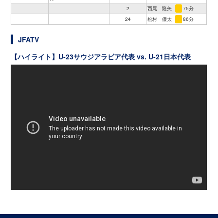
2
西尾 隆矢
75分
24
松村 優太
86分
JFATV
【ハイライト】U-23サウジアラビア代表 vs. U-21日本代表