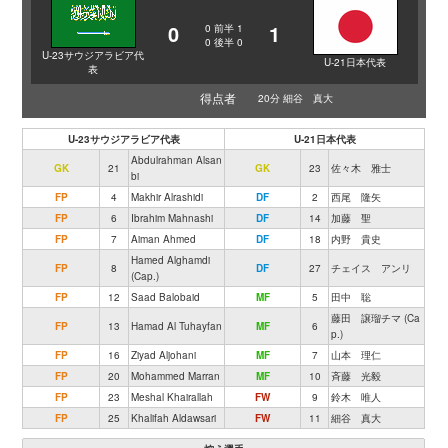
0
1
0
前半
1
0
後半
0
U-23サウジアラビア代
U-21日本代表
表
得点者
20分 細谷 真大
U-23サウジアラビア代表
U-21日本代表
Abdulrahman Alsan
GK
21
GK
23
佐々木 雅士
bi
FP
4
Makhir Alrashidi
DF
2
西尾 隆矢
FP
6
Ibrahim Mahnashi
DF
14
加藤 聖
FP
7
Aiman Ahmed
DF
18
内野 貴史
Hamed Alghamdi
FP
8
DF
27
チェイス アンリ
(Cap.)
FP
12
Saad Balobaid
MF
5
田中 聡
藤田 譲瑠チマ (Ca
FP
13
Hamad Al Tuhayfan
MF
6
p.)
FP
16
Ziyad Aljohani
MF
7
山本 理仁
FP
20
Mohammed Marran
MF
10
斉藤 光毅
FP
23
Meshal Khairallah
FW
9
鈴木 唯人
FP
25
Khalifah Aldawsari
FW
11
細谷 真大