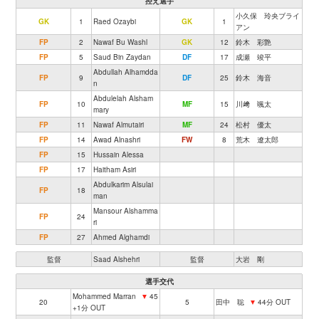
控え選手
小久保 玲央ブライ
GK
1
Raed Ozaybi
GK
1
アン
FP
2
Nawaf Bu Washl
GK
12
鈴木 彩艶
FP
5
Saud Bin Zaydan
DF
17
成瀬 竣平
Abdullah Alhamdda
FP
9
DF
25
鈴木 海音
n
Abdulelah Alsham
FP
10
MF
15
川﨑 颯太
mary
FP
11
Nawaf Almutairi
MF
24
松村 優太
FP
14
Awad Alnashri
FW
8
荒木 遼太郎
FP
15
Hussain Alessa
FP
17
Haitham Asiri
Abdulkarim Alsulai
FP
18
man
Mansour Alshamma
FP
24
ri
FP
27
Ahmed Alghamdi
監督
Saad Alshehri
監督
大岩 剛
選手交代
Mohammed Marran
▼
45
20
5
田中 聡
▼
44分 OUT
+1分 OUT