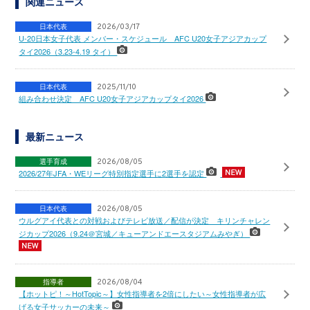
関連ニュース
日本代表
2026/03/17
U-20日本女子代表 メンバー・スケジュール AFC U20女子アジアカップ
タイ2026（3.23-4.19 タイ）
日本代表
2025/11/10
組み合わせ決定 AFC U20女子アジアカップタイ2026
最新ニュース
選手育成
2026/08/05
2026/27年JFA・WEリーグ特別指定選手に2選手を認定
日本代表
2026/08/05
ウルグアイ代表との対戦およびテレビ放送／配信が決定 キリンチャレン
ジカップ2026（9.24＠宮城／キューアンドエースタジアムみやぎ）
指導者
2026/08/04
【ホットピ！～HotTopic～】女性指導者を2倍にしたい～女性指導者が広
げる女子サッカーの未来～