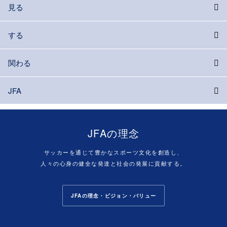
見る
する
関わる
JFA
JFAの理念
サッカーを通じて豊かなスポーツ文化を創造し、
人々の心身の健全な発達と社会の発展に貢献する。
JFAの理念・ビジョン・バリュー