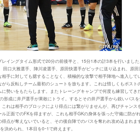
レイングタイム形式で20分の前後半と、15分1本の計3本を行いました
手、田口大雅選手、陣川凌選手、原田快選手がピッチに送り込まれ、原田
な相手に対しても臆することなく、積極的な攻撃で相手陣地へ進入して
ながら反転しチーム最初のシュートを放ちます。これは惜しくもポスト
ムに勢いをもたらします。またトレーングキャンプで何度も練習してき
位の形成に井戸選手が果敢にトライ。するとその井戸選手から鋭いパスを
。これは相手のブロックにより得点には繋がりませんが、再びチャンス
ル正面でのFKを得ますが、これも相手GKの身体を張った守備に防が
の得点が奪えないでいると、その後自陣でのパスを奪われ攻め込まれま
を決められ、1本目を0ｰ1で終えます。