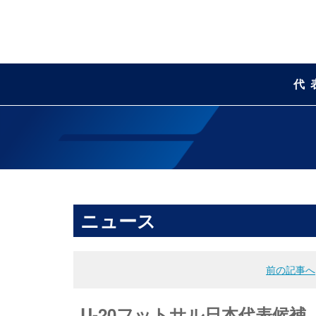
代
ニュース
前の記事へ
U-20フットサル日本代表候