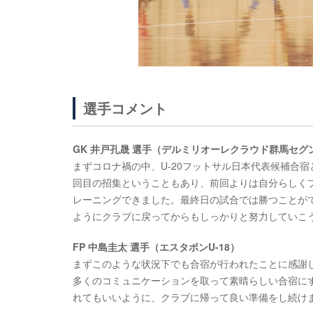
選手コメント
GK 井戸孔晟 選手（デルミリオーレクラウド群馬セグ
まずコロナ禍の中、U-20フットサル日本代表候補合
回目の招集ということもあり、前回よりは自分らしく
レーニングできました。最終日の試合では勝つことが
ようにクラブに戻ってからもしっかりと努力していこ
FP 中島圭太 選手（エスタボンU-18）
まずこのような状況下でも合宿が行われたことに感謝
多くのコミュニケーションを取って素晴らしい合宿に
れてもいいように、クラブに帰って良い準備をし続け