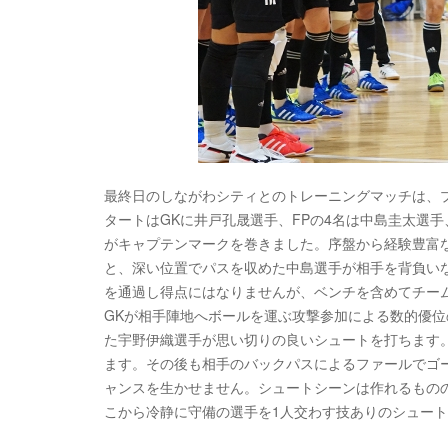
最終日のしながわシティとのトレーニングマッチは、プ
タートはGKに井戸孔晟選手、FPの4名は中島圭太選
がキャプテンマークを巻きました。序盤から経験豊富
と、深い位置でパスを収めた中島選手が相手を背負い
を通過し得点にはなりませんが、ベンチを含めてチー
GKが相手陣地へボールを運ぶ攻撃参加による数的優
た宇野伊織選手が思い切りの良いシュートを打ちます
ます。その後も相手のバックパスによるファールでゴー
ャンスを生かせません。シュートシーンは作れるもの
こから冷静に守備の選手を1人交わす技ありのシュート