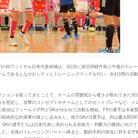
したU-20フットサル日本代表候補は、3日目に前日同様午前と午後のトレ
ームであるしながわシティとトレーニングマッチを行い、全4日間の活
ーションを取ってきたことで、チームの雰囲気から硬さが取れてきた3
合を想定し、攻撃のコンセプトやチームとしてのセットプレーなど、ト
冒頭はフィールド(FP)とGKが分かれて活動を開始。FPの選手は木暮
戦術的な約束事の落とし込みをし、他方GKの3選手は、内山慶太郎GK
。GKの選手たちは日本代表に求められる技術力・判断力の獲得に向けて
した。全体のトレーニングパートへ移ると、数的不利の状況に対する守