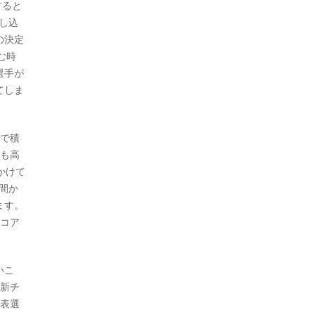
すると
し込
の決定
む時
選手が
てしま
ドで積
目も高
かけて
間か
ます。
スコア
いこ
。新チ
代表選