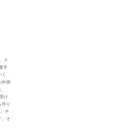
。ス
選手
いく
の外側
た、
受け
を作り
れ、チ
す。そ