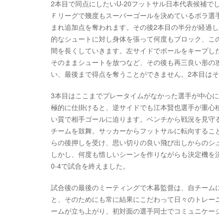
2本目で同点にしたいU-20フットサル日本代表候補
Ｆリーグで幾度もスーパーゴールを決めているボラ選
まれ追加点を奪われます。その後2本目の半分が経過
的なシュートに対し身体を張って何度もブロック、この
間を長くしていきます。左サイドでボールをキープし
そのままシュートを放つなど、その後も再三良い形の
い、最後まで得点を奪うことができません。2本目はそ
3本目はここまでプレータイムがなかった選手が中心
極的に仕掛けると、逆サイドでも江本賢也選手が重心
い質で相手ゴールに迫ります。ベンチから戦況を見守
チームを鼓舞。サッカーからフットサルに転向するこ
らの後押しを受け、思い切りの良い飛び出しからのシ
しかし、何度も惜しいシーンを作りながらも決定機を
0-4で試合を終えました。
試合後の最後のミーティングで木暮監督は、自チーム
と、そのためにも常に結果にこだわって日々のトレー
ームが立ち上がり、初対面の選手同士でコミュニケー