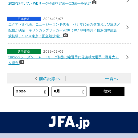
2026/27年JFA・WEリーグ特別指定選手に3選手を認定
日本代表
2026/08/07
エクアドル代表、ニュージーランド代表、パナマ代表の参加および放送／
配信が決定 キリンカップサッカー2026（10.1＠神奈川／横浜国際総合
競技場、10.5＠東京／国立競技場）
選手育成
2026/08/06
2026/27シーズン JFA・Ｊリーグ特別指定選手に佐藤柚太選手（専修大）
を認定
前の記事へ
│
一覧へ