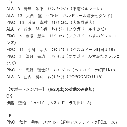
ド）
ALA 8 青島 竣平 ｱｵｼﾏ ｼｭﾝﾍﾟｲ（湘南ベルマーレ）
ALA 12 大西 塁 ｵｵﾆｼ ﾙｲ（バルドラール浦安セグンド）
PIVO 13 片岡 幸村 ｶﾀｵｶ ﾕｷﾑﾗ（大阪成蹊大）
ALA 7 行木 詩心優 ﾅﾒｷ ﾀﾐﾕ（フウガドールすみだ）
FIXO 5 市場 新汰 ｲﾁﾊﾞ ｱﾗﾀ（フウガドールすみだファルコ
ンズ）
FIXO 11 小師 宗大 ｺﾓﾛ ｿｳﾀﾞｲ（ペスカドーラ町田U-18）
PIVO 3 望月 蓮琉 ﾓﾁﾂﾞｷ ﾊﾙ（フウガドールすみだファルコ
ンズ）
PIVO 9 髙野 琥士郎 ﾀｶﾉ ｺｼﾞﾛｳ（ペスカドーラ町田U-18）
ALA 6 山内 柊斗 ﾔﾏｳﾁ ｼｭｳﾄ（ROBOGATO U-18）
【サポートメンバー】（6/20(土)の活動のみ参加）
GK
伊藤 聖悟 ｲﾄｳ ｾｲｺﾞ（ペスカドーラ町田U-18）
FP
PIVO 秋竹 善智 ｱｷﾀｹ ﾖｼﾄ（府中アスレティックFCユース）