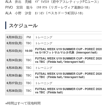
ALA 井出 亮輔 ｲﾃﾞ ﾘｮｳｽｹ（府中アスレティックFCユース）
PIVO 宮田 龍斗 ﾐﾔﾀ ﾀﾂﾄ（リガーレヴィア葛飾U-18）
ALA 小野 汐音 ｵﾉ ｼｵﾝ（ペスカドーラ町田U-18）
スケジュール
6月20日(土)
PM
トレーニング
6月22日(月)
TBC
トレーニング
FUTSAL WEEK U19 SUMMER CUP - POREČ 2026
6月23日(火)
16:00
vs U-19フットサルマルタ代表（Intersport hall）
FUTSAL WEEK U19 SUMMER CUP - POREČ 2026
6月24日(水)
TBC
vs TBC（Finida hall／Intersport hall）
6月25日(木)
TBC
トレーニング
FUTSAL WEEK U19 SUMMER CUP - POREČ 2026
6月26日(金)
TBC
vs TBC（Finida hall／Intersport hall）
6月27日(土)
TBC
トレーニング
FUTSAL WEEK U19 SUMMER CUP - POREČ 202
6月28日(日)
TBC
vs TBC（Finida hall）
※時間はすべて現地時間