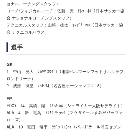
ョナルコーチングスタッフ）
コーチ/フィジカルコーチ：佐藤 亮 ｻﾄｳ ﾄｵﾙ（日本サッカー協
会 ナショナルコーチングスタッフ）
テクニカルスタッフ：山崎 雄太 ﾔﾏｻﾞｷ ﾕｳﾀ（日本サッカー協
会 テクニカルハウス）
選手
GK
1 中山 洸大 ﾅｶﾔﾏ ｺｳﾀﾞｲ（湘南ベルマーレフットサルクラブ
ロンドリーナ）
2 成瀬 冴皇 ﾅﾙｾ ｻｵ（名古屋オーシャンズU-18）
FP
FIXO 14 高橋 陽 ﾀｶﾊｼ ﾊﾙ（シュライカー大阪サテライト）
ALA 4 新 竜兵 ｱﾀﾗｼ ﾘｭｳﾍｲ（フウガドールすみだバッファ
ローズ）
ALA 10 繁田 稜平 ｼｹﾞﾀ ﾘｮｳﾍｲ（バルドラール浦安セグン