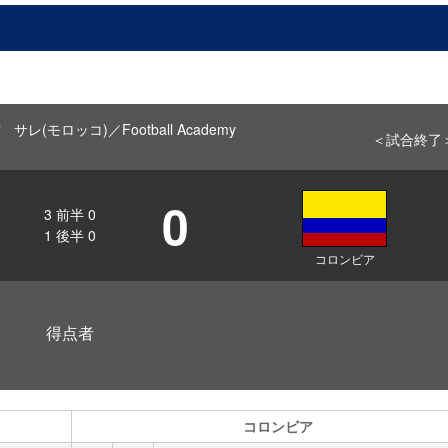
 サレ(モロッコ)／Football Academy
＜試合終了
0
3
前半
0
1
後半
0
コロンビア
得点者
コロンビア