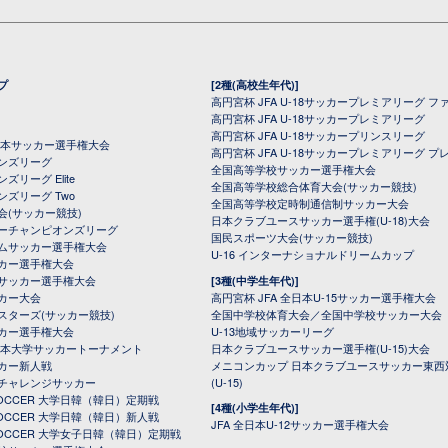
プ
[2種(高校生年代)]
高円宮杯 JFA U-18サッカープレミアリーグ フ
高円宮杯 JFA U-18サッカープレミアリーグ
高円宮杯 JFA U-18サッカープリンスリーグ
全日本サッカー選手権大会
高円宮杯 JFA U-18サッカープレミアリーグ プ
オンズリーグ
全国高等学校サッカー選手権大会
ズリーグ Elite
全国高等学校総合体育大会(サッカー競技)
ンズリーグ Two
全国高等学校定時制通信制サッカー大会
会(サッカー競技)
日本クラブユースサッカー選手権(U-18)大会
ーチャンピオンズリーグ
国民スポーツ大会(サッカー競技)
ムサッカー選手権大会
U-16 インターナショナルドリームカップ
カー選手権大会
サッカー選手権大会
[3種(中学生年代)]
カー大会
高円宮杯 JFA 全日本U-15サッカー選手権大会
スターズ(サッカー競技)
全国中学校体育大会／全国中学校サッカー大会
カー選手権大会
U-13地域サッカーリーグ
日本大学サッカートーナメント
日本クラブユースサッカー選手権(U-15)大会
カー新人戦
メニコンカップ 日本クラブユースサッカー東西
チャレンジサッカー
(U-15)
 SOCCER 大学日韓（韓日）定期戦
[4種(小学生年代)]
 SOCCER 大学日韓（韓日）新人戦
JFA 全日本U-12サッカー選手権大会
 SOCCER 大学女子日韓（韓日）定期戦