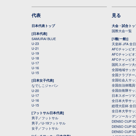
代表
見る
日本代表トップ
大会・試合トッ
国際大会一覧
[日本代表]
SAMURAI BLUE
[1種(一般)]
U-23
天皇杯 JFA 
U-21
AFCチャンピ
U-19
AFCチャンピオン
U-18
AFCチャンピオ
U-17
国民スポーツ大
U-16
全国地域サッカ
U-15
全国クラブチー
全国社会人サッ
[日本女子代表]
全国自治体職員
なでしこジャパン
全国自衛隊サッ
U-20
U-17
日本スポーツマ
U-16
全日本大学サッ
U-15
総理大臣杯 全
全日本大学サッ
[フットサル日本代表]
デンソーカップ
男子／フットサル
DENSO CUP
男子／U-19フットサル
DENSO CUP
女子／フットサル
DENSO CUP