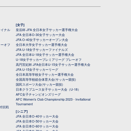
[女子]
ァイナル
皇后杯 JFA 全日本女子サッカー選手権大会
JFA 全日本O-30女子サッカー大会
JFA O-40女子サッカーオープン大会
レーオフ
全日本大学女子サッカー選手権大会
JFA U-18女子サッカーファイナルズ
JFA 全日本U-18女子サッカー選手権大会
U-18女子サッカープレミアリーグ プレーオフ
高円宮妃杯 JFA全日本U-15女子サッカー選手権大会
JFA U-15女子サッカーリーグ
全日本高等学校女子サッカー選手権大会
全国高等学校総合体育大会(サッカー競技)
国民スポーツ大会(サッカー競技)
日本クラブユース女子サッカー大会（U-18）
AFC女子チャンピオンズリーグ
AFC Women's Club Championship 2023 - Invitational
Tournament
対抗戦
[シニア]
JFA 全日本O-40サッカー大会
JFA 全日本O-50サッカー大会
JFA 全日本O-60サッカー大会