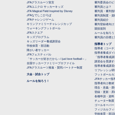
JFAグラスルーツ宣言
審判委員会のビジ
JFAユニクロ サッカーキッズ
審判員とは？
JFA Magical Field Inspired by Disney
審判員・審判指
JFAなでしこひろば
審判員制度・資
JFAチャレンジゲーム
審判員紹介
キリンファミリーチャレンジカップ
審判登録者向け
ウォーキングフットボール
競技規則
JFAスクエア
ルールを知ろう
キッズプログラム
審判員の目標と
キッズリーダー養成講習会
指導者トップ
学校体育・部活動
指導者（コーチ
障がい者サッカー
指導者養成ダイ
JFAフェスティバル
「指導者養成講
「サッカーが好きだから～I just love football～」
講習会を受講す
全国サッカーファミリープロファイル
指導者養成講習
JFAグラスルーツ推進・賛同パートナー制度
リフレッシュ研
大会・試合トップ
フットボールカ
JFAサッカー指導
ルールを知ろう！
指導者向け教材
理念・意義・歴
登録・更新・昇
各種申請・資料
チューター制度
ゴールキーパー
フィジカルフィ
学校体育・部活