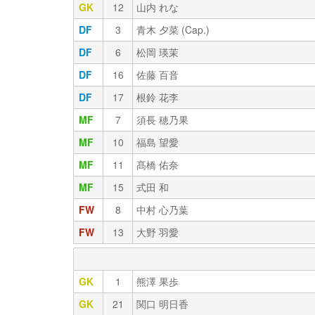
GK
12
山内 れな
DF
3
青木 夕菜 (Cap.)
DF
6
松岡 瑛茉
DF
16
佐藤 百音
DF
17
根鈴 花李
MF
7
須長 穂乃果
MF
10
福島 望愛
MF
11
髙橋 佑奈
MF
15
式田 和
FW
8
中村 心乃葉
FW
13
大野 羽愛
GK
1
熊澤 果歩
GK
21
関口 明日香