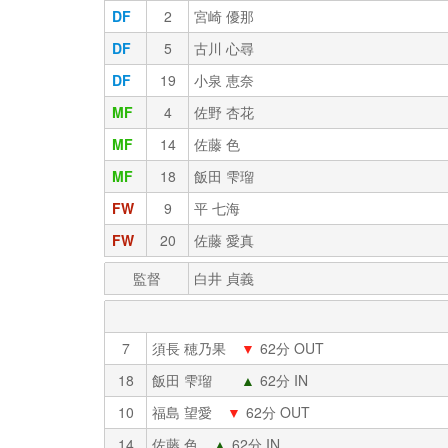
DF
2
宮崎 優那
DF
5
古川 心尋
DF
19
小泉 恵奈
MF
4
佐野 杏花
MF
14
佐藤 色
MF
18
飯田 雫瑠
FW
9
平 七海
FW
20
佐藤 愛真
監督
白井 貞義
7
須長 穂乃果
▼
62分 OUT
18
飯田 雫瑠
▲
62分 IN
10
福島 望愛
▼
62分 OUT
14
佐藤 色
▲
62分 IN