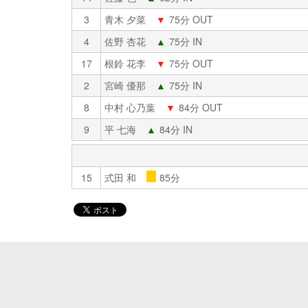
3
青木 夕菜
▼
75分 OUT
4
佐野 杏花
▲
75分 IN
17
根鈴 花李
▼
75分 OUT
2
宮崎 優那
▲
75分 IN
8
中村 心乃葉
▼
84分 OUT
9
平 七海
▲
84分 IN
15
式田 和
85分