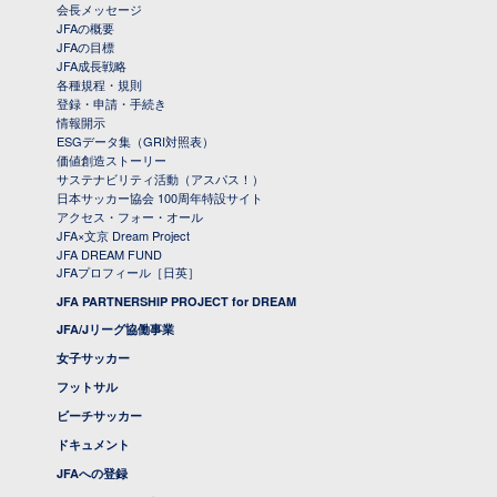
会長メッセージ
JFAの概要
JFAの目標
JFA成長戦略
各種規程・規則
登録・申請・手続き
情報開示
ESGデータ集（GRI対照表）
価値創造ストーリー
サステナビリティ活動（アスパス！）
日本サッカー協会 100周年特設サイト
アクセス・フォー・オール
JFA×文京 Dream Project
JFA DREAM FUND
JFAプロフィール［日英］
JFA PARTNERSHIP PROJECT for DREAM
JFA/Jリーグ協働事業
女子サッカー
フットサル
ビーチサッカー
ドキュメント
JFAへの登録