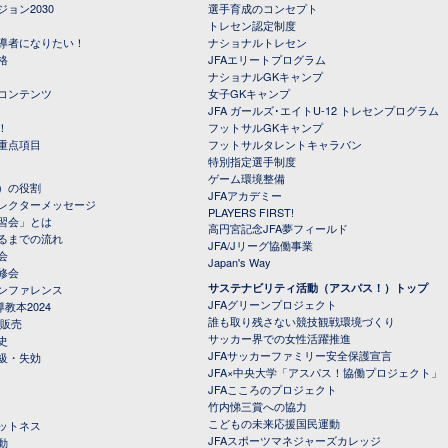
ョン2030
選手育成のコンセプト
トレセン認定制度
導者になりたい！
ナショナルトレセン
格
JFAエリートプログラム
ナショナルGKキャンプ
コンテンツ
女子GKキャンプ
JFA ガールズ･エイトU-12 トレセンプログラム
！
フットサルGKキャンプ
重点項目
フットサルタレントキャラバン
特別指定選手制度
ゲーム環境整備
）の役割
JFAアカデミー
レクターメッセージ
PLAYERS FIRST!
習会」とは
高円宮記念JFA夢フィールド
るまでの流れ
JFA/Jリーグ協働事業
会
Japan's Way
修会
サステナビリティ活動（アスパス！）トップ
ンファレンス
JFAグリーンプロジェクト
教本2024
誰も取り残さない競技観戦環境づくり
 販売
サッカー界での女性活躍推進
史
JFAサッカーファミリー安全保護宣言
級・失効
JFA×中央大学「アスパス！協働プロジェクト」
JFAこころのプロジェクト
竹内悌三賞への協力
こどもの未来応援国民運動
ットネス
JFAスポーツマネジャーズカレッジ
動