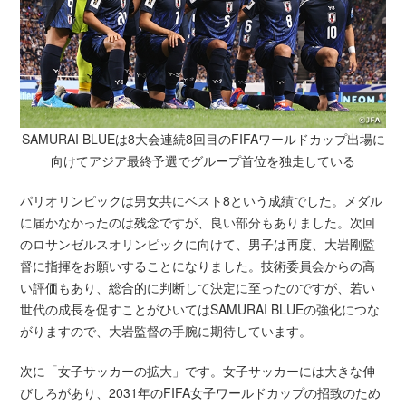
SAMURAI BLUEは8大会連続8回目のFIFAワールドカップ出場に
向けてアジア最終予選でグループ首位を独走している
パリオリンピックは男女共にベスト8という成績でした。メダル
に届かなかったのは残念ですが、良い部分もありました。次回
のロサンゼルスオリンピックに向けて、男子は再度、大岩剛監
督に指揮をお願いすることになりました。技術委員会からの高
い評価もあり、総合的に判断して決定に至ったのですが、若い
世代の成長を促すことがひいてはSAMURAI BLUEの強化につな
がりますので、大岩監督の手腕に期待しています。
次に「女子サッカーの拡大」です。女子サッカーには大きな伸
びしろがあり、2031年のFIFA女子ワールドカップの招致のため