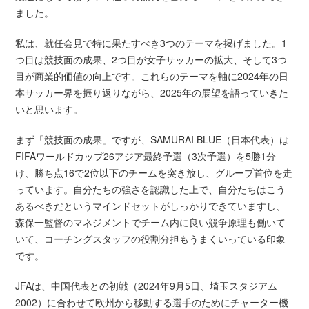
ました。
私は、就任会見で特に果たすべき3つのテーマを掲げました。1
つ目は競技面の成果、2つ目が女子サッカーの拡大、そして3つ
目が商業的価値の向上です。これらのテーマを軸に2024年の日
本サッカー界を振り返りながら、2025年の展望を語っていきた
いと思います。
まず「競技面の成果」ですが、SAMURAI BLUE（日本代表）は
FIFAワールドカップ26アジア最終予選（3次予選）を5勝1分
け、勝ち点16で2位以下のチームを突き放し、グループ首位を走
っています。自分たちの強さを認識した上で、自分たちはこう
あるべきだというマインドセットがしっかりできていますし、
森保一監督のマネジメントでチーム内に良い競争原理も働いて
いて、コーチングスタッフの役割分担もうまくいっている印象
です。
JFAは、中国代表との初戦（2024年9月5日、埼玉スタジアム
2002）に合わせて欧州から移動する選手のためにチャーター機