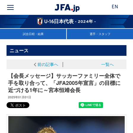
EN
U-16日本代表
- 2024年 -
試合日程・結果
選手・スタッフ
ニュース
前の記事へ
│
一覧へ
【会長メッセージ】サッカーファミリー全体で
手を取り合って、「JFA2005年宣言」の目標に
近づける1年に～宮本恒靖会長
2025年01月01日