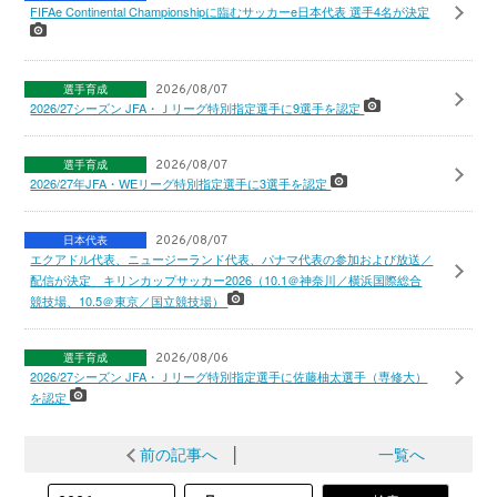
FIFAe Continental Championshipに臨むサッカーe日本代表 選手4名が決定
選手育成
2026/08/07
2026/27シーズン JFA・Ｊリーグ特別指定選手に9選手を認定
選手育成
2026/08/07
2026/27年JFA・WEリーグ特別指定選手に3選手を認定
日本代表
2026/08/07
エクアドル代表、ニュージーランド代表、パナマ代表の参加および放送／
配信が決定 キリンカップサッカー2026（10.1＠神奈川／横浜国際総合
競技場、10.5＠東京／国立競技場）
選手育成
2026/08/06
2026/27シーズン JFA・Ｊリーグ特別指定選手に佐藤柚太選手（専修大）
を認定
前の記事へ
│
一覧へ