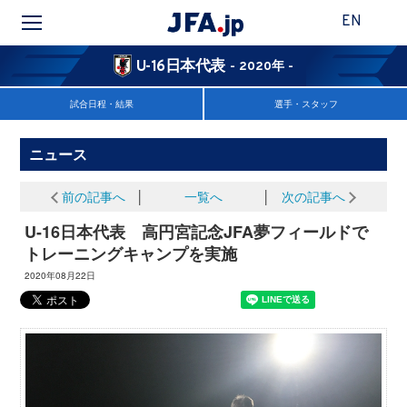
EN
U-16日本代表
- 2020年 -
試合日程・結果
選手・スタッフ
ニュース
前の記事へ
│
一覧へ
│
次の記事へ
U-16日本代表 高円宮記念JFA夢フィールドで
トレーニングキャンプを実施
2020年08月22日