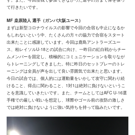
て行きたいです。
MF 桒原陸人 選手（ガンバ大阪ユース）
まずは新型コロナウイルスの影響で今回の合宿も中止になるか
もしれないという中、たくさんの方々の協力で合宿をスタート
出来たことに感謝しています。今回は鹿島アントラーズユー
ス、柏レイソルU-18との試合に向け、一昨日の紅白戦からチー
ムメンバーを固定し、積極的にコミュニケーションを取りなが
らトレーニングしてきました。特に昨日のセットプレーのトレ
ーニングは全員が声を出して良い雰囲気で出来たと思います。
今日の試合では、個人的には運動量をいかして攻守に関わり続
けること、得点に関わること、1対1は絶対に負けないというこ
とを意識していきたいです。また、チームとしてはAFC U-16選
手権での厳しい戦いを想定し、球際やゴール前の攻防の激しさ
では絶対に負けないように強い気持ちを持って臨みたいです。