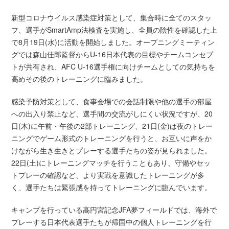
新型コロナウイルス感染症対策として、集合時に全てのスタッ
フ、選手がSmartAmp法検査を実施し、全員の陰性を確認した上
で8月19日(水)に活動を開始しました。オープニングミーティン
グでは森山佳郎監督からU-16日本代表の目標やチームコンセプ
トが共有され、AFC U-16選手権に向けチームとしての気持ちを
高めその後のトレーニングに臨みました。
感染予防対策として、食事会場での会話制限や他の選手の部屋
への出入り禁止など、選手間の交流がしにくい状況ですが、20
日(木)に午前・午後の2部トレーニング、21日(金)は夜のトレー
ニングでゲーム形式のトレーニングを行うと、お互いに声をか
けながら生き生きとプレーする選手たちの姿が見られました。
22日(土)にトレーニングマッチを行うこともあり、守備やセッ
トプレーの確認など、より実戦を意識したトレーニングが多
く、選手たちは緊張感を持ってトレーニングに臨んでいます。
キャンプを行っている高円宮記念JFA夢フィールドでは、海外で
プレーする日本代表選手たちが帰国中の個人トレーニングを行