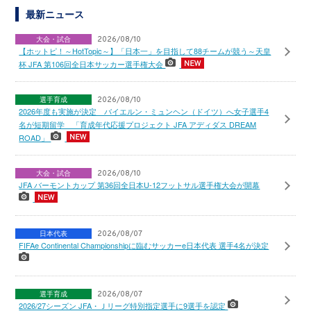
最新ニュース
大会・試合
2026/08/10
【ホットピ！～HotTopic～】「日本一」を目指して88チームが競う～天皇
杯 JFA 第106回全日本サッカー選手権大会
選手育成
2026/08/10
2026年度も実施が決定 バイエルン・ミュンヘン（ドイツ）へ女子選手4
名が短期留学 「育成年代応援プロジェクト JFA アディダス DREAM
ROAD」
大会・試合
2026/08/10
JFA バーモントカップ 第36回全日本U-12フットサル選手権大会が開幕
日本代表
2026/08/07
FIFAe Continental Championshipに臨むサッカーe日本代表 選手4名が決定
選手育成
2026/08/07
2026/27シーズン JFA・Ｊリーグ特別指定選手に9選手を認定