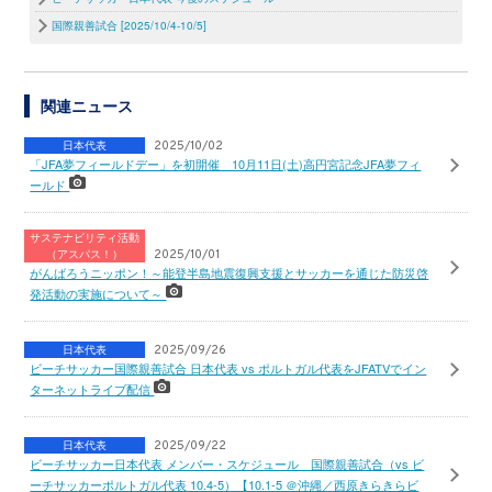
国際親善試合 [2025/10/4-10/5]
関連ニュース
日本代表
2025/10/02
「JFA夢フィールドデー」を初開催 10月11日(土)高円宮記念JFA夢フィ
ールド
サステナビリティ活動
（アスパス！）
2025/10/01
がんばろうニッポン！～能登半島地震復興支援とサッカーを通じた防災啓
発活動の実施について～
日本代表
2025/09/26
ビーチサッカー国際親善試合 日本代表 vs ポルトガル代表をJFATVでイン
ターネットライブ配信
日本代表
2025/09/22
ビーチサッカー日本代表 メンバー・スケジュール 国際親善試合（vs ビ
ーチサッカーポルトガル代表 10.4-5）【10.1-5 ＠沖縄／西原きらきらビ