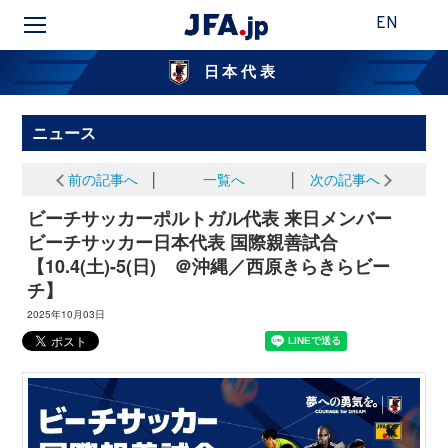
EN
日本代表
ニュース
前の記事へ
│
一覧へ
│
次の記事へ
ビーチサッカーポルトガル代表 来日メンバー
ビーチサッカー日本代表 国際親善試合
【10.4(土)-5(日) ＠沖縄／西原きらきらビー
チ】
2025年10月03日