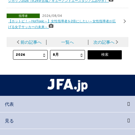
ジカップ2026（9.24＠宮城／キューアンドエースタジアムみやぎ）
指導者
2026/08/04
【ホットピ！～HotTopic～】女性指導者を2倍にしたい～女性指導者が広
げる女子サッカーの未来～
前の記事へ
│
一覧へ
│
次の記事へ
代表
見る