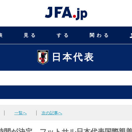
表
見る
する
関わる
日本代表
│
一覧へ
│
次の記事へ
時間が決定 フットサル日本代表国際親