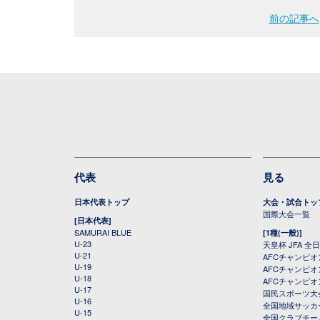
前の記事へ
代表
見る
日本代表トップ
大会・試合トッ
国際大会一覧
[日本代表]
SAMURAI BLUE
[1種(一般)]
U-23
天皇杯 JFA 
U-21
AFCチャンピ
U-19
AFCチャンピオン
U-18
AFCチャンピオ
U-17
国民スポーツ大
U-16
全国地域サッカ
U-15
全国クラブチー