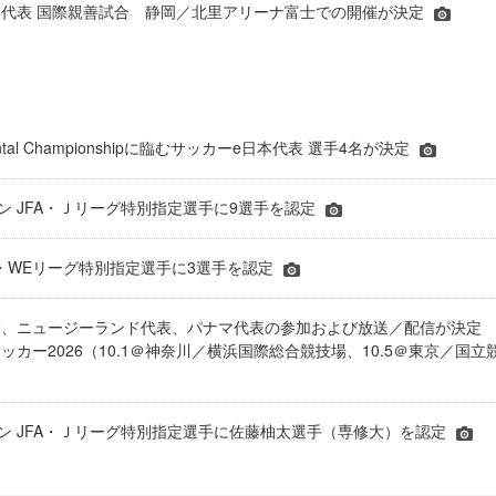
代表 国際親善試合 静岡／北里アリーナ富士での開催が決定
inental Championshipに臨むサッカーe日本代表 選手4名が決定
ーズン JFA・Ｊリーグ特別指定選手に9選手を認定
JFA・WEリーグ特別指定選手に3選手を認定
表、ニュージーランド代表、パナマ代表の参加および放送／配信が決
ッカー2026（10.1＠神奈川／横浜国際総合競技場、10.5＠東京／国立
シーズン JFA・Ｊリーグ特別指定選手に佐藤柚太選手（専修大）を認定