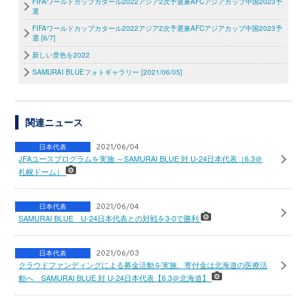
FIFAワールドカップカタール2022アジア2次予選兼AFCアジアカップ中国2023予
選
FIFAワールドカップカタール2022アジア2次予選兼AFCアジアカップ中国2023予
選 [6/7]
新しい景色を2022
SAMURAI BLUEフォトギャラリー [2021/06/05]
関連ニュース
日本代表
2021/06/04
JFAユースプログラムを実施 ～SAMURAI BLUE 対 U-24日本代表（6.3＠
札幌ドーム）
日本代表
2021/06/04
SAMURAI BLUE U-24日本代表との対戦を3-0で勝利
日本代表
2021/06/03
クラウドファンディングによる募金活動を実施、寄付金は北海道の医療活
動へ SAMURAI BLUE 対 U-24日本代表【6.3＠北海道】