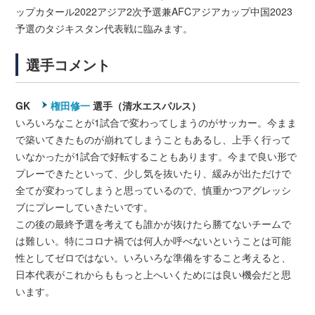
ップカタール2022アジア2次予選兼AFCアジアカップ中国2023
予選のタジキスタン代表戦に臨みます。
選手コメント
GK
権田修一
選手（清水エスパルス）
いろいろなことが1試合で変わってしまうのがサッカー。今まま
で築いてきたものが崩れてしまうこともあるし、上手く行って
いなかったが1試合で好転することもあります。今まで良い形で
プレーできたといって、少し気を抜いたり、緩みが出ただけで
全てが変わってしまうと思っているので、慎重かつアグレッシ
ブにプレーしていきたいです。
この後の最終予選を考えても誰かが抜けたら勝てないチームで
は難しい。特にコロナ禍では何人か呼べないということは可能
性としてゼロではない。いろいろな準備をすること考えると、
日本代表がこれからももっと上へいくためには良い機会だと思
います。