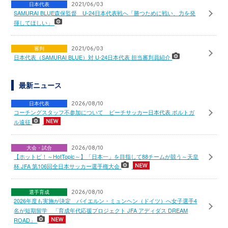
日本代表
2021/06/03
SAMURAI BLUE森保監督 U-24日本代表戦へ「勝つために戦い、力を発
揮してほしい」
審判
2021/06/03
日本代表（SAMURAI BLUE）対 U-24日本代表 担当審判員紹介
最新ニュース
日本代表
2026/08/10
コーチングスタッフ不参加について ビーチサッカー日本代表 ポルトガ
ル遠征
大会・試合
2026/08/10
【ホットピ！～HotTopic～】「日本一」を目指して88チームが競う～天皇
杯 JFA 第106回全日本サッカー選手権大会
選手育成
2026/08/10
2026年度も実施が決定 バイエルン・ミュンヘン（ドイツ）へ女子選手4
名が短期留学 「育成年代応援プロジェクト JFA アディダス DREAM
ROAD」