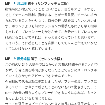
MF
川辺駿
選手（サンフレッチェ広島）
出場時間が増えていくことはいいこと、自分をアピールする、
そしてチームの勝利に貢献することが一番重要。チームに求め
られていることをやりつつ、自分の持ち味を出したいと思いま
す。ボランチよりも前のポジションの選手たちにより早く指示
を出して、プレッシャーをかけさせて、自分たちもプレスをか
け続けることができれば、もっと良くなっていくと思います。
そういうふうに感じたことを言葉にしてちゃんと伝えていかな
くてはいけないと感じています。
MF
坂元達裕
選手（セレッソ大阪）
この前のU-24との試合ではなかなか攻撃の時間を作ることがで
きず、守備に回る時間が多くなったことで自分のストロングポ
イントをなかなかアピールできませんでした。
今回初めて代表活動に参加しましたが、プレー強度、プレスに
来るスピードは今まで感じたことのないもので驚きました。こ
の中で自分の思うようなプレーができるようになれば、もっと
もっと上に行けると感じました。
サイドの選手はスピードがあったりと特長のある選手が多いで