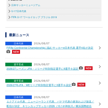
日本サッカーミュージアム
U-17日本代表
FIFA U-17 ワールドカップ ブラジル 2019
最新ニュース
日本代表
2026/08/07
FIFAe Continental Championshipに臨むサッカーe日本代表 選手4名が決定
選手育成
2026/08/07
2026/27シーズン JFA・Ｊリーグ特別指定選手に9選手を認定
選手育成
2026/08/07
2026/27年JFA・WEリーグ特別指定選手に3選手を認定
日本代表
2026/08/07
エクアドル代表、ニュージーランド代表、パナマ代表の参加および放送／
配信が決定 キリンカップサッカー2026（10.1＠神奈川／横浜国際総合