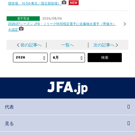
競技場、10.5＠東京／国立競技場）
選手育成
2026/08/06
2026/27シーズン JFA・Ｊリーグ特別指定選手に佐藤柚太選手（専修大）
を認定
前の記事へ
│
一覧へ
│
次の記事へ
代表
見る