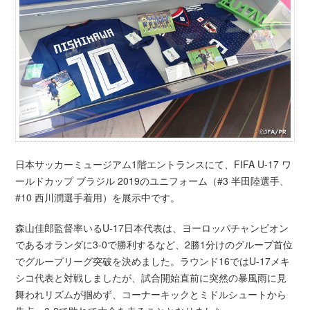
日本サッカーミュージアム1階エントランスにて、FIFA U-17 ワ
ールドカップ ブラジル 2019のユニフォーム（#3 半田陸選手、
#10 西川潤選手着用）を展示中です。
森山佳郎監督率いるU-17日本代表は、ヨーロッパチャンピオン
であるオランダに3-0で勝利するなど、2勝1分けのグループ首位
でグループリーグ突破を決めました。ラウンド16ではU-17メキ
シコ代表と対戦しましたが、試合開始直前に突然の暴風雨に見
舞われリズムが掴めず、コーナーキックとミドルシュートから