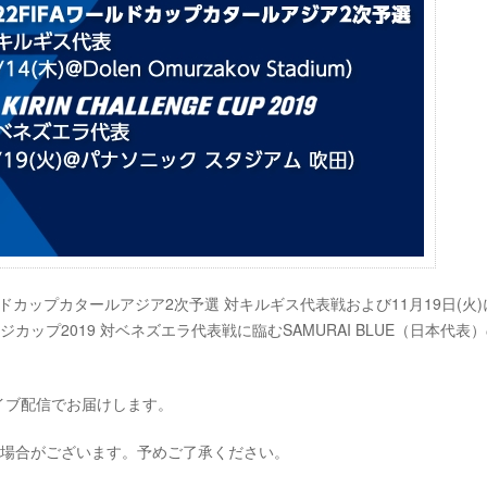
ールドカップカタールアジア2次予選 対キルギス代表戦および11月19日(火
ップ2019 対ベネズエラ代表戦に臨むSAMURAI BLUE（日本代表
ライブ配信でお届けします。
い場合がございます。予めご了承ください。