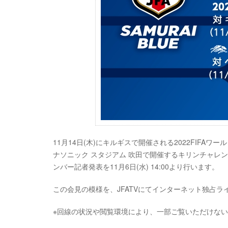
11月14日(木)にキルギスで開催される2022FIFAワ
ナソニック スタジアム 吹田で開催するキリンチャレンジカ
ンバー記者発表を11月6日(水) 14:00より行います。
この会見の模様を、JFATVにてインターネット独占
※回線の状況や閲覧環境により、一部ご覧いただけな