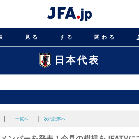
表
見る
する
関わる
日本代表
│
一覧へ
│
次の記事へ
BLUEメンバーを発表！会見の模様をJFATVに