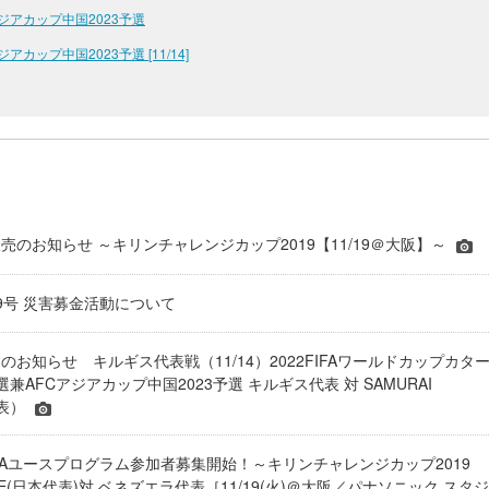
アジアカップ中国2023予選
カップ中国2023予選 [11/14]
売のお知らせ ～キリンチャレンジカップ2019【11/19＠大阪】～
9号 災害募金活動について
のお知らせ キルギス代表戦（11/14）2022FIFAワールドカップカタ
兼AFCアジアカップ中国2023予選 キルギス代表 対 SAMURAI
代表）
りJFAユースプログラム参加者募集開始！～キリンチャレンジカップ2019
BLUE(日本代表)対 ベネズエラ代表［11/19(火)＠大阪／パナソニック スタジ