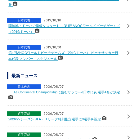
勝
日本代表
2019/10/10
開催地・ドーハで準備をスタート ～第1回ANOCワールドビーチゲームズ
（2019/ドーハ）
日本代表
2019/10/01
第1回ANOCワールドビーチゲームズ（2019/ドーハ） ビーチサッカー日
本代表 メンバー・スケジュール
最新ニュース
日本代表
2026/08/07
FIFAe Continental Championshipに臨むサッカーe日本代表 選手4名が決定
選手育成
2026/08/07
2026/27シーズン JFA・Ｊリーグ特別指定選手に9選手を認定
選手育成
2026/08/07