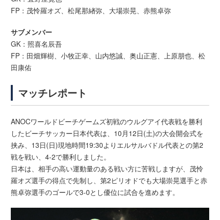
FP：茂怜羅オズ、松尾那緖弥、大場崇晃、赤熊卓弥
サブメンバー
GK：照喜名辰吾
FP：田畑輝樹、小牧正幸、山内悠誠、奥山正憲、上原朋也、松
田康佑
マッチレポート
ANOCワールドビーチゲームズ初戦のウルグアイ代表戦を勝利
したビーチサッカー日本代表は、10月12日(土)の大会開会式を
挟み、13日(日)現地時間19:30よりエルサルバドル代表との第2
戦を戦い、4-2で勝利しました。
日本は、相手の高い運動量のある戦い方に苦戦しますが、茂怜
羅オズ選手の得点で先制し、第2ピリオドでも大場崇晃選手と赤
熊卓弥選手のゴールで3-0とし優位に試合を進めます。