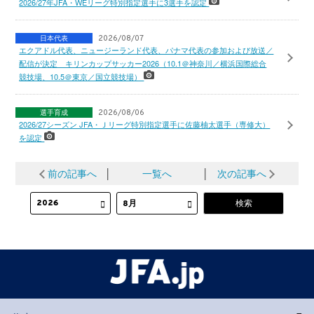
2026/27年JFA・WEリーグ特別指定選手に3選手を認定
日本代表
2026/08/07
エクアドル代表、ニュージーランド代表、パナマ代表の参加および放送／
配信が決定 キリンカップサッカー2026（10.1＠神奈川／横浜国際総合
競技場、10.5＠東京／国立競技場）
選手育成
2026/08/06
2026/27シーズン JFA・Ｊリーグ特別指定選手に佐藤柚太選手（専修大）
を認定
前の記事へ
│
一覧へ
│
次の記事へ