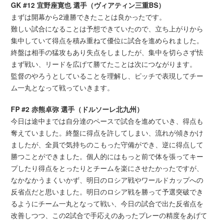
GK #12 宜野座寛也 選手（ヴィアティン三重BS）
まずは開幕から2連勝できたことは良かったです。
難しい試合になることは予想できていたので、立ち上がりから
集中していて得点を積み重ねて優位に試合を進められました。
終盤は相手の猛攻もあり失点をしましたが、集中を切らさず怯
まず戦い、リードを広げて勝てたことは次につながります。
監督のやろうとしていることを理解し、ピッチで表現してチー
ム一丸となって戦っていきます。
FP #2 赤熊卓弥 選手（ドルソーレ北九州）
今日は途中までは自分達のペースで試合を進めていき、得点も
奪えていました。終盤に得点を許してしまい、流れが傾きかけ
ましたが、全員で気持ちのこもった守備ができ、逆に得点して
勝つことができました。個人的にはもっと前で体を張ってキー
プしたり得点をとったりとチームを楽にさせたかったですが、
なかなかうまくいかず、明日のロシア戦やワールドカップへの
反省点だと思いました。明日のロシア戦を勝って予選突破でき
るようにチーム一丸となって戦い、今日の試合で出た反省点を
改善しつつ、この2試合で手応えのあったプレーの精度をあげて