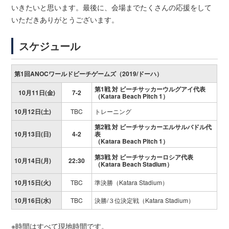
いきたいと思います。最後に、会場までたくさんの応援をして
いただきありがとうございます。
スケジュール
第1回ANOCワールドビーチゲームズ（2019/ドーハ）
第1戦 対 ビーチサッカーウルグアイ代表
10月11日(金)
7-2
（Katara Beach Pitch 1）
10月12日(土)
TBC
トレーニング
第2戦 対 ビーチサッカーエルサルバドル代
10月13日(日)
4-2
表
（Katara Beach Pitch 1）
第3戦 対 ビーチサッカーロシア代表
10月14日(月)
22:30
（Katara Beach Stadium）
10月15日(火)
TBC
準決勝（Katara Stadium）
10月16日(水)
TBC
決勝/３位決定戦（Katara Stadium）
※時間はすべて現地時間です。