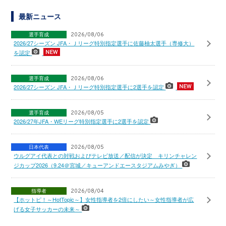
最新ニュース
選手育成
2026/08/06
2026/27シーズン JFA・Ｊリーグ特別指定選手に佐藤柚太選手（専修大）
を認定
選手育成
2026/08/06
2026/27シーズン JFA・Ｊリーグ特別指定選手に2選手を認定
選手育成
2026/08/05
2026/27年JFA・WEリーグ特別指定選手に2選手を認定
日本代表
2026/08/05
ウルグアイ代表との対戦およびテレビ放送／配信が決定 キリンチャレン
ジカップ2026（9.24＠宮城／キューアンドエースタジアムみやぎ）
指導者
2026/08/04
【ホットピ！～HotTopic～】女性指導者を2倍にしたい～女性指導者が広
げる女子サッカーの未来～