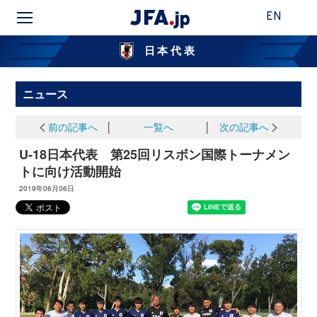
EN
日本代表
ニュース
前の記事へ
│
一覧へ
│
次の記事へ
U-18日本代表 第25回リスボン国際トーナメン
トに向け活動開始
2019年06月06日