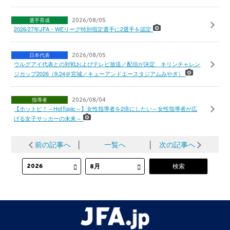
選手育成
2026/08/05
2026/27年JFA・WEリーグ特別指定選手に2選手を認定
日本代表
2026/08/05
ウルグアイ代表との対戦およびテレビ放送／配信が決定 キリンチャレン
ジカップ2026（9.24＠宮城／キューアンドエースタジアムみやぎ）
指導者
2026/08/04
【ホットピ！～HotTopic～】女性指導者を2倍にしたい～女性指導者が広
げる女子サッカーの未来～
前の記事へ
│
一覧へ
│
次の記事へ