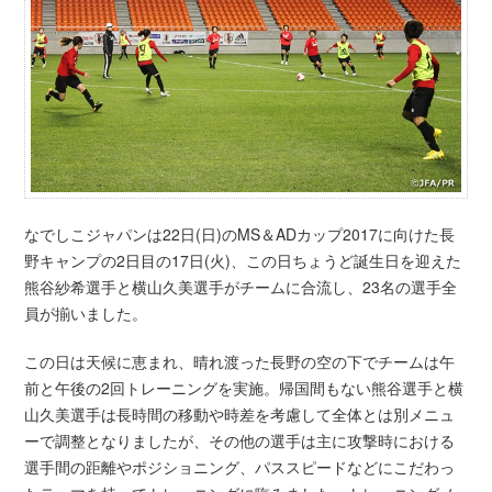
なでしこジャパンは22日(日)のMS＆ADカップ2017に向けた長
野キャンプの2日目の17日(火)、この日ちょうど誕生日を迎えた
熊谷紗希選手と横山久美選手がチームに合流し、23名の選手全
員が揃いました。
この日は天候に恵まれ、晴れ渡った長野の空の下でチームは午
前と午後の2回トレーニングを実施。帰国間もない熊谷選手と横
山久美選手は長時間の移動や時差を考慮して全体とは別メニュ
ーで調整となりましたが、その他の選手は主に攻撃時における
選手間の距離やポジショニング、パススピードなどにこだわっ