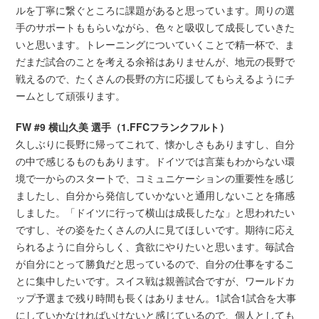
ルを丁寧に繋ぐところに課題があると思っています。周りの選
手のサポートももらいながら、色々と吸収して成長していきた
いと思います。トレーニングについていくことで精一杯で、ま
だまだ試合のことを考える余裕はありませんが、地元の長野で
戦えるので、たくさんの長野の方に応援してもらえるようにチ
ームとして頑張ります。
FW #9 横山久美 選手（1.FFCフランクフルト）
久しぶりに長野に帰ってこれて、懐かしさもありますし、自分
の中で感じるものもあります。ドイツでは言葉もわからない環
境で一からのスタートで、コミュニケーションの重要性を感じ
ましたし、自分から発信していかないと通用しないことを痛感
しました。「ドイツに行って横山は成長したな」と思われたい
ですし、その姿をたくさんの人に見てほしいです。期待に応え
られるように自分らしく、貪欲にやりたいと思います。毎試合
が自分にとって勝負だと思っているので、自分の仕事をするこ
とに集中したいです。スイス戦は親善試合ですが、ワールドカ
ップ予選まで残り時間も長くはありません。1試合1試合を大事
にしていかなければいけないと感じているので、個人としても