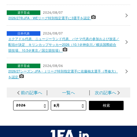
選手育成
2026/08/07
2026/27年JFA・WEリーグ特別指定選手に3選手を認定
日本代表
2026/08/07
エクアドル代表、ニュージーランド代表、パナマ代表の参加および放送／
配信が決定 キリンカップサッカー2026（10.1＠神奈川／横浜国際総合
競技場、10.5＠東京／国立競技場）
選手育成
2026/08/06
2026/27シーズン JFA・Ｊリーグ特別指定選手に佐藤柚太選手（専修大）
を認定
前の記事へ
│
一覧へ
│
次の記事へ