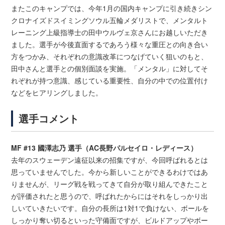
またこのキャンプでは、今年1月の国内キャンプに引き続きシン
クロナイズドスイミングソウル五輪メダリストで、メンタルト
レーニング上級指導士の田中ウルヴェ京さんにお越しいただき
ました。選手が今後直面するであろう様々な重圧との向き合い
方をつかみ、それぞれの意識改革につなげていく狙いのもと、
田中さんと選手との個別面談を実施。「メンタル」に対してそ
れぞれが持つ意識、感じている重要性、自分の中での位置付け
などをヒアリングしました。
選手コメント
MF #13 國澤志乃 選手（AC長野パルセイロ・レディース）
去年のスウェーデン遠征以来の招集ですが、今回呼ばれるとは
思っていませんでした。今から新しいことができるわけではあ
りませんが、リーグ戦を戦ってきて自分が取り組んできたこと
が評価されたと思うので、呼ばれたからにはそれをしっかり出
しいていきたいです。自分の長所は1対1で負けない、ボールを
しっかり奪い切るといった守備面ですが、ビルドアップやボー