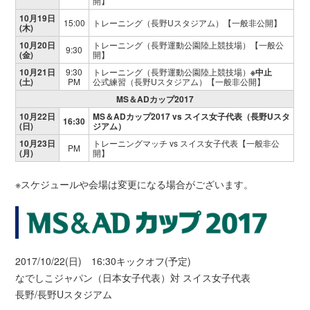
開】
10月19日
15:00
トレーニング（長野Uスタジアム）【一般非公開】
(木)
10月20日
トレーニング（長野運動公園陸上競技場）【一般公
9:30
(金)
開】
10月21日
9:30
トレーニング（長野運動公園陸上競技場）
※中止
(土)
PM
公式練習（長野Uスタジアム）【一般非公開】
MS＆ADカップ2017
10月22日
MS＆ADカップ2017 vs スイス女子代表（長野Uスタ
16:30
(日)
ジアム）
10月23日
トレーニングマッチ vs スイス女子代表【一般非公
PM
(月)
開】
※スケジュールや会場は変更になる場合がございます。
2017/10/22(日) 16:30キックオフ(予定)
なでしこジャパン（日本女子代表）対 スイス女子代表
長野/長野Uスタジアム