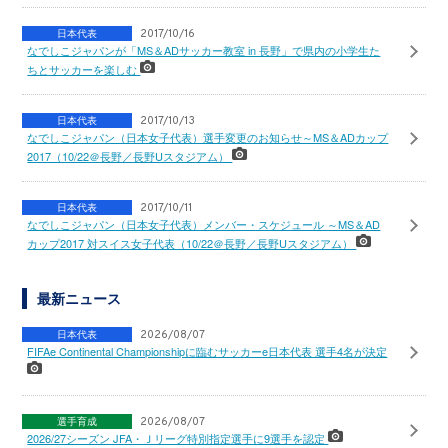
日本代表
2017/10/16
なでしこジャパンが「MS＆ADサッカー教室 in 長野」で県内の小学生た
ちとサッカーを楽しむ
日本代表
2017/10/13
なでしこジャパン（日本女子代表）選手変更のお知らせ～MS＆ADカップ
2017（10/22＠長野／長野Uスタジアム）
日本代表
2017/10/11
なでしこジャパン（日本女子代表）メンバー・スケジュール ～MS＆AD
カップ2017 対スイス女子代表（10/22＠長野／長野Uスタジアム）
最新ニュース
日本代表
2026/08/07
FIFAe Continental Championshipに臨むサッカーe日本代表 選手4名が決定
選手育成
2026/08/07
2026/27シーズン JFA・Ｊリーグ特別指定選手に9選手を認定