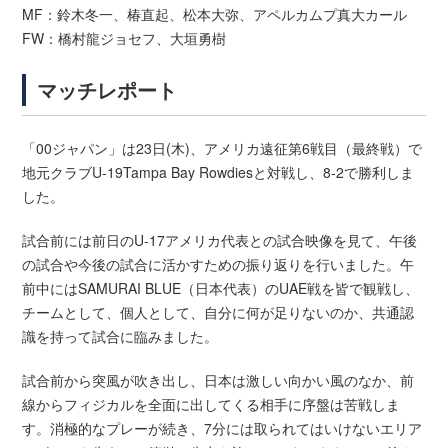
MF：鈴木冬一、椿直起、松本大弥、アペルカムプ真大カール
FW：橋村龍ジョセフ、大垣勇樹
マッチレポート
「00ジャパン」は23日(木)、アメリカ遠征第6戦目（最終戦）で
地元クラブU-19Tampa Bay Rowdiesと対戦し、8-2で勝利しま
した。
試合前には前日のU-17アメリカ代表との試合映像を見て、午後
の試合や今後の試合に活かすための振り返りを行いました。午
前中にはSAMURAI BLUE（日本代表）のUAE戦を皆で観戦し、
チームとして、個人として、自分に何が足りないのか、共通認
識を持って試合に臨みました。
試合前から突風が吹き出し、日本は激しい向かい風のなか、前
線からフィジカルを全面に出してくる相手に序盤は苦戦しま
す。消極的なプレーが続き、7分には取られてはいけないエリア