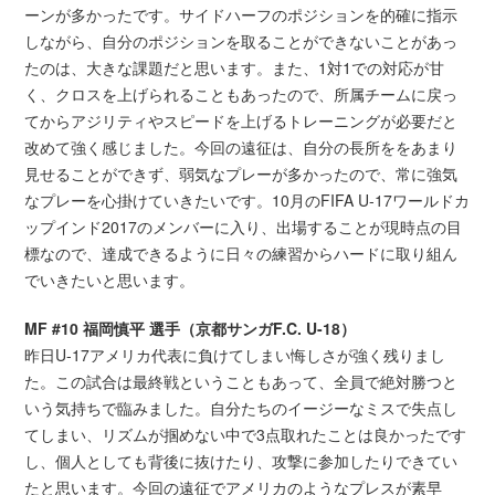
ーンが多かったです。サイドハーフのポジションを的確に指示
しながら、自分のポジションを取ることができないことがあっ
たのは、大きな課題だと思います。また、1対1での対応が甘
く、クロスを上げられることもあったので、所属チームに戻っ
てからアジリティやスピードを上げるトレーニングが必要だと
改めて強く感じました。今回の遠征は、自分の長所ををあまり
見せることができず、弱気なプレーが多かったので、常に強気
なプレーを心掛けていきたいです。10月のFIFA U-17ワールドカ
ップインド2017のメンバーに入り、出場することが現時点の目
標なので、達成できるように日々の練習からハードに取り組ん
でいきたいと思います。
MF #10 福岡慎平 選手（京都サンガF.C. U-18）
昨日U-17アメリカ代表に負けてしまい悔しさが強く残りまし
た。この試合は最終戦ということもあって、全員で絶対勝つと
いう気持ちで臨みました。自分たちのイージーなミスで失点し
てしまい、リズムが掴めない中で3点取れたことは良かったです
し、個人としても背後に抜けたり、攻撃に参加したりできてい
たと思います。今回の遠征でアメリカのようなプレスが素早