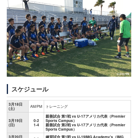
スケジュール
3月18日
AM/PM
トレーニング
(土)
親善試合 第1戦 vs U-17アメリカ代表（Premier
3月19日
0-2
Sports Campus）
(日)
1-4
親善試合 第2戦 vs U-17アメリカ代表（Premier
Sports Campus）
3月20日
練習試合 第1戦 vs U-19IMG Academy's（IMG