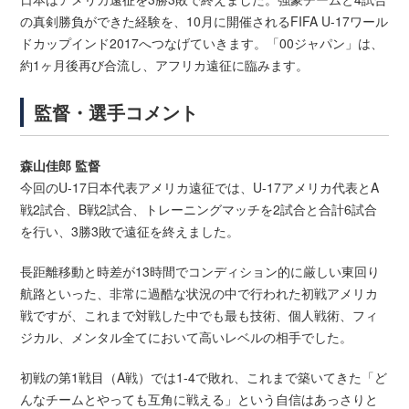
の真剣勝負ができた経験を、10月に開催されるFIFA U-17ワール
ドカップインド2017へつなげていきます。「00ジャパン」は、
約1ヶ月後再び合流し、アフリカ遠征に臨みます。
監督・選手コメント
森山佳郎 監督
今回のU-17日本代表アメリカ遠征では、U-17アメリカ代表とA
戦2試合、B戦2試合、トレーニングマッチを2試合と合計6試合
を行い、3勝3敗で遠征を終えました。
長距離移動と時差が13時間でコンディション的に厳しい東回り
航路といった、非常に過酷な状況の中で行われた初戦アメリカ
戦ですが、これまで対戦した中でも最も技術、個人戦術、フィ
ジカル、メンタル全てにおいて高いレベルの相手でした。
初戦の第1戦目（A戦）では1-4で敗れ、これまで築いてきた「ど
んなチームとやっても互角に戦える」という自信はあっさりと