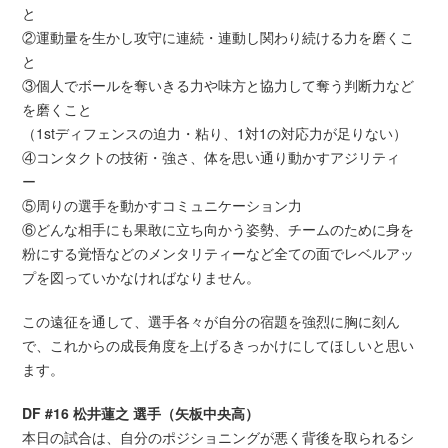
と
②運動量を生かし攻守に連続・連動し関わり続ける力を磨くこ
と
③個人でボールを奪いきる力や味方と協力して奪う判断力など
を磨くこと
（1stディフェンスの迫力・粘り、1対1の対応力が足りない）
④コンタクトの技術・強さ、体を思い通り動かすアジリティ
ー
⑤周りの選手を動かすコミュニケーション力
⑥どんな相手にも果敢に立ち向かう姿勢、チームのために身を
粉にする覚悟などのメンタリティーなど全ての面でレベルアッ
プを図っていかなければなりません。
この遠征を通して、選手各々が自分の宿題を強烈に胸に刻ん
で、これからの成長角度を上げるきっかけにしてほしいと思い
ます。
DF #16 松井蓮之 選手（矢板中央高）
本日の試合は、自分のポジショニングが悪く背後を取られるシ