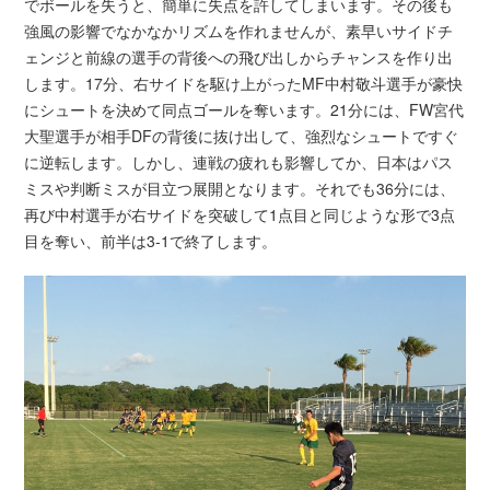
でボールを失うと、簡単に失点を許してしまいます。その後も
強風の影響でなかなかリズムを作れませんが、素早いサイドチ
ェンジと前線の選手の背後への飛び出しからチャンスを作り出
します。17分、右サイドを駆け上がったMF中村敬斗選手が豪快
にシュートを決めて同点ゴールを奪います。21分には、FW宮代
大聖選手が相手DFの背後に抜け出して、強烈なシュートですぐ
に逆転します。しかし、連戦の疲れも影響してか、日本はパス
ミスや判断ミスが目立つ展開となります。それでも36分には、
再び中村選手が右サイドを突破して1点目と同じような形で3点
目を奪い、前半は3-1で終了します。