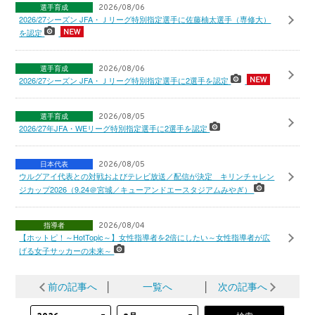
選手育成
2026/08/06
2026/27シーズン JFA・Ｊリーグ特別指定選手に佐藤柚太選手（専修大）
を認定
選手育成
2026/08/06
2026/27シーズン JFA・Ｊリーグ特別指定選手に2選手を認定
選手育成
2026/08/05
2026/27年JFA・WEリーグ特別指定選手に2選手を認定
日本代表
2026/08/05
ウルグアイ代表との対戦およびテレビ放送／配信が決定 キリンチャレン
ジカップ2026（9.24＠宮城／キューアンドエースタジアムみやぎ）
指導者
2026/08/04
【ホットピ！～HotTopic～】女性指導者を2倍にしたい～女性指導者が広
げる女子サッカーの未来～
前の記事へ
│
一覧へ
│
次の記事へ