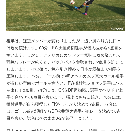
後半は、ほぼメンバーが変わりましたが、追い風を味方に日本
は攻め続けます。60分、FW大垣勇樹選手が個人技から4点目を
奪います。しかし、アメリカにカウンター気味に攻め込まれて
弱気なプレーが続くと、パックパスを奪取され、2点目を許して
しまいます。その後は、気を引き締めて日本が最後まで相手を
圧倒します。72分、ゴール前でMFアペルカムプ真大カール選手
が激しい守備でボールを奪うと、FW橋村龍ジョセフ選手にパス
を出して5点目。74分には、CKをDF監物拓歩選手がヘッドで上
手く合わせて6点目を奪います。猛攻はさらに続き、76分には、
橋村選手が自ら獲得したPKをしっかり決めて7点目。77分に
は、ゴール前の混戦からDF松井蓮之選手がボレーを決めて8点
目を奪い、試合はそのまま8-2で終了しました。
日本はアメリカ遠征を3勝3敗で終えました。強豪チームと4試合