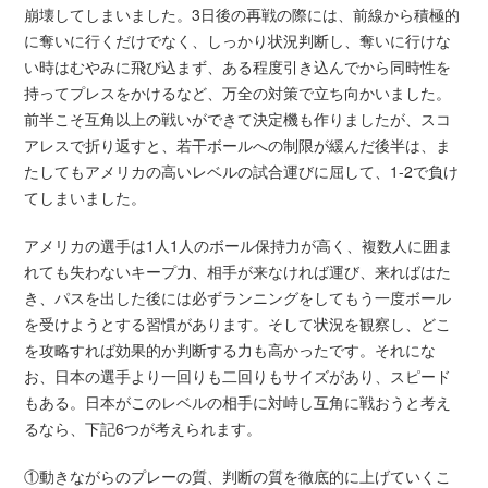
崩壊してしまいました。3日後の再戦の際には、前線から積極的
に奪いに行くだけでなく、しっかり状況判断し、奪いに行けな
い時はむやみに飛び込まず、ある程度引き込んでから同時性を
持ってプレスをかけるなど、万全の対策で立ち向かいました。
前半こそ互角以上の戦いができて決定機も作りましたが、スコ
アレスで折り返すと、若干ボールへの制限が緩んだ後半は、ま
たしてもアメリカの高いレベルの試合運びに屈して、1-2で負け
てしまいました。
アメリカの選手は1人1人のボール保持力が高く、複数人に囲ま
れても失わないキープ力、相手が来なければ運び、来ればはた
き、パスを出した後には必ずランニングをしてもう一度ボール
を受けようとする習慣があります。そして状況を観察し、どこ
を攻略すれば効果的か判断する力も高かったです。それにな
お、日本の選手より一回りも二回りもサイズがあり、スピード
もある。日本がこのレベルの相手に対峙し互角に戦おうと考え
るなら、下記6つが考えられます。
①動きながらのプレーの質、判断の質を徹底的に上げていくこ