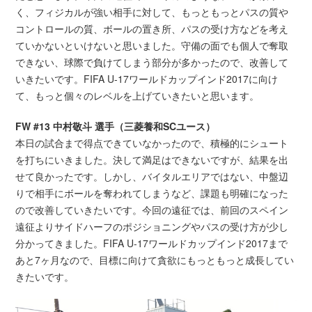
く、フィジカルが強い相手に対して、もっともっとパスの質や
コントロールの質、ボールの置き所、パスの受け方などを考え
ていかないといけないと思いました。守備の面でも個人で奪取
できない、球際で負けてしまう部分が多かったので、改善して
いきたいです。FIFA U-17ワールドカップインド2017に向け
て、もっと個々のレベルを上げていきたいと思います。
FW #13 中村敬斗 選手（三菱養和SCユース）
本日の試合まで得点できていなかったので、積極的にシュート
を打ちにいきました。決して満足はできないですが、結果を出
せて良かったです。しかし、バイタルエリアではない、中盤辺
りで相手にボールを奪われてしまうなど、課題も明確になった
ので改善していきたいです。今回の遠征では、前回のスペイン
遠征よりサイドハーフのポジショニングやパスの受け方が少し
分かってきました。FIFA U-17ワールドカップインド2017まで
あと7ヶ月なので、目標に向けて貪欲にもっともっと成長してい
きたいです。