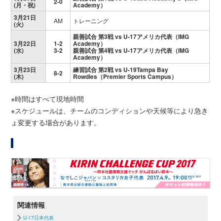
2-0
(月・祝)
Academy）
3月21日
AM
トレーニング
(火)
親善試合 第3戦 vs U-17アメリカ代表（IMG
3月22日
1-2
Academy）
(水)
3-2
親善試合 第4戦 vs U-17アメリカ代表（IMG
Academy）
3月23日
練習試合 第2戦 vs U-19Tampa Bay
8-2
(木)
Rowdies（Premier Sports Campus）
※時間はすべて現地時間
※スケジュールは、チームのコンディションや天候等により急き
ょ変更する場合があります。
関連情報
U-17日本代表