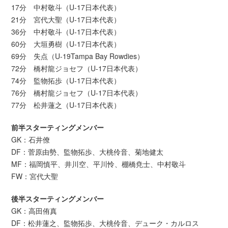
17分 中村敬斗（U-17日本代表）
21分 宮代大聖（U-17日本代表）
36分 中村敬斗（U-17日本代表）
60分 大垣勇樹（U-17日本代表）
69分 失点（U-19Tampa Bay Rowdies）
72分 橋村龍ジョセフ（U-17日本代表）
74分 監物拓歩（U-17日本代表）
76分 橋村龍ジョセフ（U-17日本代表）
77分 松井蓮之（U-17日本代表）
前半スターティングメンバー
GK：石井僚
DF：菅原由勢、監物拓歩、大桃伶音、菊地健太
MF：福岡慎平、井川空、平川怜、棚橋尭士、中村敬斗
FW：宮代大聖
後半スターティングメンバー
GK：高田侑真
DF：松井蓮之、監物拓歩、大桃伶音、デューク・カルロス