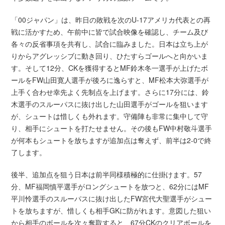
「00ジャパン」は、昨日の敗戦を次のU-17アメリカ代表との再
戦に活かすため、午前中に皆で試合映像を確認し、チーム及び
各々の反省事項を共有し、試合に臨みました。日本は立ち上が
りからアグレッシブに動き回り、ひたすらゴールへと向かいま
す。そして12分、CKを獲得するとMF鈴木冬一選手が上げたボ
ールをFW山田寛人選手が後ろに逸らすと、MF松本大弥選手が
上手く合わせ幸先よく先制点を上げます。さらに17分には、鈴
木選手のスルーパスに抜け出した山田選手がゴールを狙います
が、シュートは惜しくも外れます。守備陣も非常に集中して守
り、相手にシュートを打たせません。その後もFW中村敬斗選手
が何本もシュートを放ちますが追加点は奪えず、前半は2-0で終
了します。
後半、追加点を狙う日本は前半同様積極的に仕掛けます。57
分、MF福岡慎平選手がロングシュートを放つと、62分にはMF
平川怜選手のスルーパスに抜け出したFW宮代大聖選手がシュー
トを放ちますが、惜しくも相手GKに防がれます。意図した狙い
から相手のボールを次々奪取すると、67分CKのクリアボールを