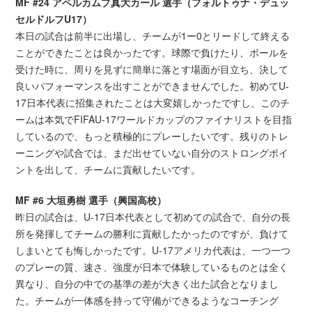
MF #24 アペルカムプ真大カール 選手（フォルトゥナ・デュッ
セルドルフU17）
本日の試合は前半に出場し、チームが1ー0とリードして終える
ことができたことは良かったです。球際で負けたり、ボールを
受けた時に、周りを見ずに簡単に落とす場面が目立ち、決して
良いパフォーマンスを出すことができませんでした。初めてU-
17日本代表に招集されたことは大変嬉しかったですし、このチ
ームは本気でFIFAU-17ワールドカップのファイナリストを目指
しているので、もっと積極的にプレーしたいです。残りのトレ
ーニングや試合では、まだ出せていない自分のストロングポイ
ントを出して、チームに貢献したいです。
MF #6 大垣勇樹 選手（興国高校）
昨日の試合は、U-17日本代表として初めての試合で、自分の長
所を発揮してチームの勝利に貢献したかったのですが、負けて
しまいとても悔しかったです。U-17アメリカ代表は、一つ一つ
のプレーの質、速さ、強度が日本で体験しているものとは全く
異なり、自分の中での基準の差が大きく出た試合となりまし
た。チームが一体感を持って守備ができるようなコーチング