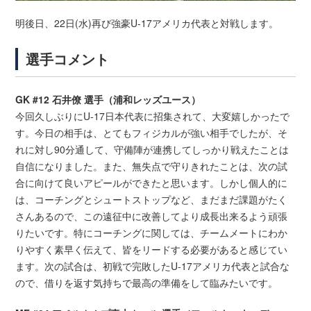
明後日、22日(水)再び強豪U-17アメリカ代表と対戦します。
選手コメント
GK #12 石井僚 選手（浦和レッズユース）
今回久しぶりにU-17日本代表に招集されて、大変嬉しかったで
す。今日の相手は、とてもフィジカルが強い相手でしたが、そ
れに対し90分通して、守備陣が連携してしっかり戦えたことは
自信になりました。また、無失点で守りきれたことは、次の試
合に向けて良いアピールができたと思います。しかし個人的に
は、コーチングとシュートストップなど、まだまだ課題がたく
さんあるので、この遠征中に改善してより成長出来るよう頑張
りたいです。特にコーチングに関しては、チームメートにわか
りやすく素早く伝えて、皆をリードする必要があると感じてい
ます。次の試合は、初戦で完敗したU-17アメリカ代表と試合な
ので、借りを返す気持ちで最高の準備をして臨みたいです。