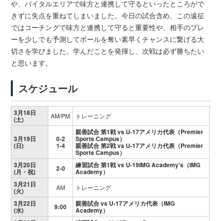
や、バイタルエリアで味方と連携して守るといったところがで
きずに失点を重ねてしまいました。今日の試合含め、この遠征
ではコーチングで味方と連携して守ると重要性や、相手のプレ
ーを少しでも予測してボールを奪い素早くチャンスに繋げる大
切さを学びました。学んだことを発揮し、次戦は必ず勝ちたい
と思います。
スケジュール
3月18日
AM/PM
トレーニング
(土)
親善試合 第1戦 vs U-17アメリカ代表（Premier
3月19日
0-2
Sports Campus）
(日)
1-4
親善試合 第2戦 vs U-17アメリカ代表（Premier
Sports Campus）
3月20日
練習試合 第1戦 vs U-19IMG Academy's（IMG
2-0
(月・祝)
Academy）
3月21日
AM
トレーニング
(火)
3月22日
親善試合 vs U-17アメリカ代表（IMG
9:00
(水)
Academy）