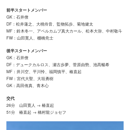
前半スタートメンバー
GK：石井僚
DF：松井蓮之、大桃伶音、監物拓歩、菊地健太
MF：鈴木冬一、アペルカムプ真大カール、松本大弥、中村敬斗
FW：山田寛人、棚橋尭士
後半スタートメンバー
GK：石井僚
DF：デュークカルロス、瀬古歩夢、菅原由勢、池髙暢希
MF：井川空、平川怜、福岡慎平、椿直起
FW：宮代大聖、大垣勇樹
GK：高田侑真、青木心
交代
26分 山田寛人 → 椿直起
51分 椿直起 → 橋村龍ジョセフ