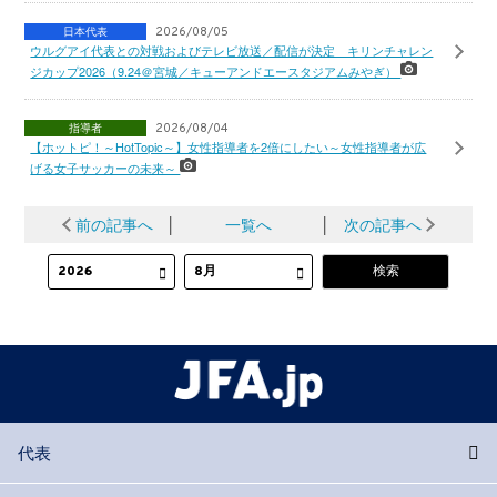
日本代表
2026/08/05
ウルグアイ代表との対戦およびテレビ放送／配信が決定 キリンチャレン
ジカップ2026（9.24＠宮城／キューアンドエースタジアムみやぎ）
指導者
2026/08/04
【ホットピ！～HotTopic～】女性指導者を2倍にしたい～女性指導者が広
げる女子サッカーの未来～
前の記事へ
│
一覧へ
│
次の記事へ
代表