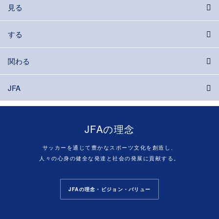
見る
する
関わる
JFA
JFAの理念
サッカーを通じて豊かなスポーツ文化を創造し、
人々の心身の健全な発達と社会の発展に貢献する。
JFAの理念・ビジョン・バリュー