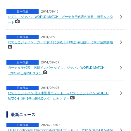
日本代表
2014/09/10
なでしこジャパン WORLD MATCH ガーナ女子代表が来日 練習をスタ
ート
日本代表
2014/09/10
なでしこジャパン ガーナ女子代表戦【9/13(土)@山形】に向け活動開始
日本代表
2014/09/09
ガーナ女子代表 来日メンバー なでしこジャパン WORLD MATCH
（9/13@山形/NDスタ）
日本代表
2014/09/05
なでしこジャパン 佐々木監督コメント ～なでしこジャパン WORLD
MATCH（9/13@山形/NDスタ）に向けて～
最新ニュース
日本代表
2026/08/07
FIFAe Continental Championshipに臨むサッカーe日本代表 選手4名が決定