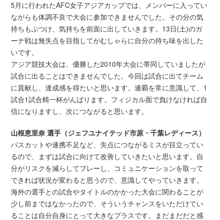
5月に行われたAFC女子アジアカップでは、メンバーに入ってい
ながらも体調不良で大会に参加できませんでした。その分の気
持ちもぶつけ、気持ちを前面に出していきます。13日(土)のガ
ーナ戦は無失点を目指してがむしゃらに自分の持ち味を出した
いです。
アジア競技大会は、優勝した2010年大会に帯同していましたが
試合に出ることはできませんでした。今回は試合に出てチーム
に貢献し、達成感を得たいと思います。連覇を常に意識して、1
試合1試合精一杯がんばります。フィジカル面で負けなければ自
信になりますし、次につながると思います。
山根恵里奈 選手（ジェフユナイテッド市原・千葉レディース）
パスカットや連携不足など、失点につながるミスが目立ってい
るので、まずは試合に向けて改善していきたいと思います。自
分がリスクを減らしてプレーし、コミュニケーションを取って
できれば状況が変わると思うので、意識してやっていきます。
海外の選手との試合やタイトルのかかった大会に関わることが
少し前まではなかったので、そういうチャンスをいただけてい
ることは自分自身にとって大きなプラスです。まだまだだと感