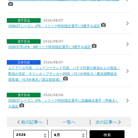
選手育成
2026/08/07
2026/27シーズン JFA・Ｊリーグ特別指定選手に9選手を認定
選手育成
2026/08/07
2026/27年JFA・WEリーグ特別指定選手に3選手を認定
日本代表
2026/08/07
エクアドル代表、ニュージーランド代表、パナマ代表の参加および放送／
配信が決定 キリンカップサッカー2026（10.1＠神奈川／横浜国際総合
競技場、10.5＠東京／国立競技場）
選手育成
2026/08/06
2026/27シーズン JFA・Ｊリーグ特別指定選手に佐藤柚太選手（専修大）
を認定
前の記事へ
│
一覧へ
│
次の記事へ