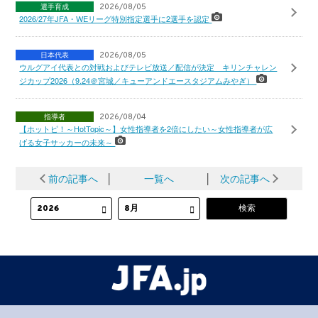
選手育成
2026/08/05
2026/27年JFA・WEリーグ特別指定選手に2選手を認定
日本代表
2026/08/05
ウルグアイ代表との対戦およびテレビ放送／配信が決定 キリンチャレン
ジカップ2026（9.24＠宮城／キューアンドエースタジアムみやぎ）
指導者
2026/08/04
【ホットピ！～HotTopic～】女性指導者を2倍にしたい～女性指導者が広
げる女子サッカーの未来～
前の記事へ
│
一覧へ
│
次の記事へ