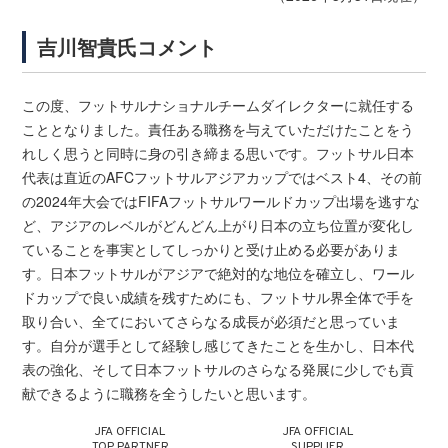
吉川智貴氏コメント
この度、フットサルナショナルチームダイレクターに就任する
こととなりました。責任ある職務を与えていただけたことをう
れしく思うと同時に身の引き締まる思いです。フットサル日本
代表は直近のAFCフットサルアジアカップではベスト4、その前
の2024年大会ではFIFAフットサルワールドカップ出場を逃すな
ど、アジアのレベルがどんどん上がり日本の立ち位置が変化し
ていることを事実としてしっかりと受け止める必要がありま
す。日本フットサルがアジアで絶対的な地位を確立し、ワール
ドカップで良い成績を残すためにも、フットサル界全体で手を
取り合い、全てにおいてさらなる成長が必須だと思っていま
す。自分が選手として経験し感じてきたことを生かし、日本代
表の強化、そして日本フットサルのさらなる発展に少しでも貢
献できるように職務を全うしたいと思います。
JFA OFFICIAL
JFA OFFICIAL
TOP PARTNER
SUPPLIER