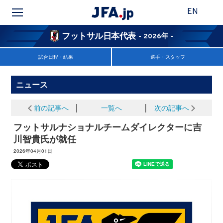
EN
フットサル日本代表
- 2026年 -
試合日程・結果
選手・スタッフ
ニュース
前の記事へ
│
一覧へ
│
次の記事へ
フットサルナショナルチームダイレクターに吉
川智貴氏が就任
2026年04月01日