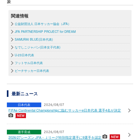
象
関連情報
公益財団法人 日本サッカー協会（JFA）
JFA PARTNERSHIP PROJECT for DREAM
SAMURAI BLUE(日本代表)
なでしこジャパン(日本女子代表)
U-23日本代表
フットサル日本代表
ビーチサッカー日本代表
最新ニュース
日本代表
2026/08/07
FIFAe Continental Championshipに臨むサッカーe日本代表 選手4名が決定
選手育成
2026/08/07
2026/27シーズン JFA・Ｊリーグ特別指定選手に9選手を認定