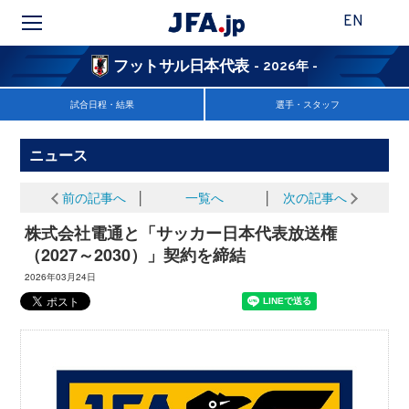
EN
フットサル日本代表
- 2026年 -
試合日程・結果
選手・スタッフ
ニュース
前の記事へ
│
一覧へ
│
次の記事へ
株式会社電通と「サッカー日本代表放送権
（2027～2030）」契約を締結
2026年03月24日