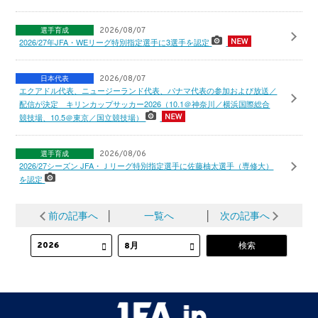
選手育成
2026/08/07
2026/27年JFA・WEリーグ特別指定選手に3選手を認定
日本代表
2026/08/07
エクアドル代表、ニュージーランド代表、パナマ代表の参加および放送／
配信が決定 キリンカップサッカー2026（10.1＠神奈川／横浜国際総合
競技場、10.5＠東京／国立競技場）
選手育成
2026/08/06
2026/27シーズン JFA・Ｊリーグ特別指定選手に佐藤柚太選手（専修大）
を認定
前の記事へ
│
一覧へ
│
次の記事へ