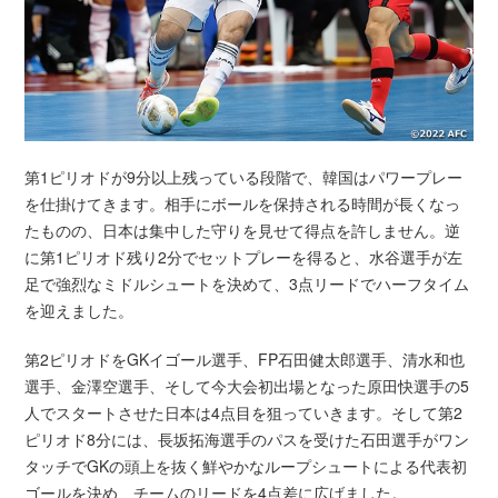
第1ピリオドが9分以上残っている段階で、韓国はパワープレー
を仕掛けてきます。相手にボールを保持される時間が長くなっ
たものの、日本は集中した守りを見せて得点を許しません。逆
に第1ピリオド残り2分でセットプレーを得ると、水谷選手が左
足で強烈なミドルシュートを決めて、3点リードでハーフタイム
を迎えました。
第2ピリオドをGKイゴール選手、FP石田健太郎選手、清水和也
選手、金澤空選手、そして今大会初出場となった原田快選手の5
人でスタートさせた日本は4点目を狙っていきます。そして第2
ピリオド8分には、長坂拓海選手のパスを受けた石田選手がワン
タッチでGKの頭上を抜く鮮やかなループシュートによる代表初
ゴールを決め、チームのリードを4点差に広げました。