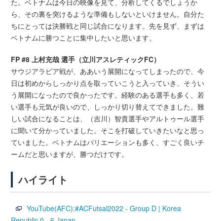
た。ベトナムは今日の映像を見て、分析してくるでしょうか
ら、その裏を突けるような準備もしないといけません。自分た
ちにとっては決勝戦と同じ試合になります。先を見ず、まずは
ベトナムに勝つことに集中したいと思います。
FP #8 上村充哉 選手（立川アスレティックFC）
サウジアラビア戦が、ああいう展開になってしまったので、今
日は初めからしっかり点を取っていこうと入っていき、そうい
う展開になったので良かったです。経験のある選手も多く、若
い選手も元気が良いので、しっかり切り替えてできました。難
しい試合になることは、（吉川）智貴選手やアルトゥール選手
に聞いて分かっていました。そこを打破していきたいなと思っ
ていました。ベトナムはバリエーションも多く、すごく良いチ
ームだと思いますが、勝つだけです。
ハイライト
YouTube(AFC):#ACFutsal2022 - Group D | Korea
Republic 0 - 6 Japan