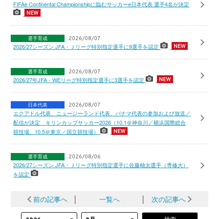
FIFAe Continental Championshipに臨むサッカーe日本代表 選手4名が決定
選手育成
2026/08/07
2026/27シーズン JFA・Ｊリーグ特別指定選手に9選手を認定
選手育成
2026/08/07
2026/27年JFA・WEリーグ特別指定選手に3選手を認定
日本代表
2026/08/07
エクアドル代表、ニュージーランド代表、パナマ代表の参加および放送／
配信が決定 キリンカップサッカー2026（10.1＠神奈川／横浜国際総合
競技場、10.5＠東京／国立競技場）
選手育成
2026/08/06
2026/27シーズン JFA・Ｊリーグ特別指定選手に佐藤柚太選手（専修大）
を認定
前の記事へ
│
一覧へ
│
次の記事へ