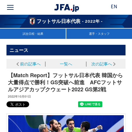
EN
フットサル日本代表
- 2022年 -
試合日程・結果
選手・スタッフ
ニュース
前の記事へ
│
一覧へ
│
次の記事へ
【Match Report】フットサル日本代表 韓国から
大量得点で勝利！GS突破へ前進 AFCフットサ
ルアジアカップクウェート2022 GS第2戦
2022年10月01日