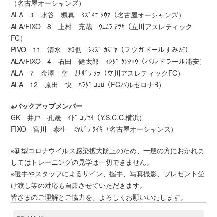
（名古屋オーシャンズ）
ALA 3 水谷 颯真 ﾐｽﾞﾀﾆ ｿｳﾏ（名古屋オーシャンズ）
ALA/FIXO 8 上村 充哉 ｳｴﾑﾗ ｱﾂﾔ（立川アスレティック
FC）
PIVO 11 清水 和也 ｼﾐｽﾞ ｶｽﾞﾔ（フウガドールすみだ）
ALA/FIXO 4 石田 健太郎 ｲｼﾀﾞ ｹﾝﾀﾛｳ（バルドラール浦安）
ALA 7 金澤 空 ｶﾅｻﾞﾜ ｿﾗ（立川アスレティックFC）
ALA 12 原田 快 ﾊﾗﾀﾞ ｺｺﾛ（FCバルセロナB）
※バックアップメンバー
GK 井戸 孔晟 ｲﾄﾞ ｺｳｾｲ（Y.S.C.C.横浜）
FIXO 宮川 泰生 ﾐﾔｶﾞﾜ ﾀｲｷ（名古屋オーシャンズ）
※新型コロナウイルス感染拡大防止のため、一般の方におかれま
してはトレーニングの見学は一切できません。
※選手やスタッフによるサイン、握手、写真撮影、プレゼント受
け渡し等の対応も自粛させていただきます。
皆さまのご理解とご協力を、よろしくお願いいたします。