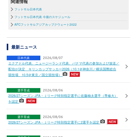
関連情報
フットサル日本代表
フットサル日本代表 今後のスケジュール
AFCフットサルアジアカップクウェート2022
最新ニュース
日本代表
2026/08/07
エクアドル代表、ニュージーランド代表、パナマ代表の参加および放送／
配信が決定 キリンカップサッカー2026（10.1＠神奈川／横浜国際総合
競技場、10.5＠東京／国立競技場）
選手育成
2026/08/06
2026/27シーズン JFA・Ｊリーグ特別指定選手に佐藤柚太選手（専修大）
を認定
選手育成
2026/08/06
2026/27シーズン JFA・Ｊリーグ特別指定選手に2選手を認定