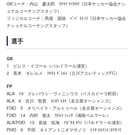
GKコーチ：内山 慶太郎 ｳﾁﾔﾏ ｹｲﾀﾛｳ（日本サッカー協会ナシ
ョナルコーチングスタッフ）
フィジカルコーチ：馬場 源徳 ﾊﾞﾊﾞ ﾓﾄﾉﾘ（日本サッカー協会
ナショナルコーチングスタッフ）
選手
GK
1 ピレス・イゴール（バルドラール浦安）
2 黒本 ギレルメ ｸﾛﾓﾄ ｷﾞﾚﾙﾒ（立川アスレティックFC）
FP
ALA 10 クレパウジ・ヴィニシウス（ペスカドーラ町田）
ALA 6 吉川 智貴 ﾖｼｶﾜ ﾄﾓｷ（名古屋オーシャンズ）
FIXO 5 オリベイラ・アルトゥール（名古屋オーシャンズ）
FIXO 14 内村 俊太 ｳﾁﾑﾗ ｼｭﾝﾀ（湘南ベルマーレ）
ALA/PIVO 13 長坂 拓海 ﾅｶﾞｻｶ ﾀｸﾐ（バルドラール浦安）
PIVO 9 平田 ネトアントニオマサノリ ﾋﾗﾀ ﾈﾄｱﾝﾄﾆｵﾏｻﾉﾘ