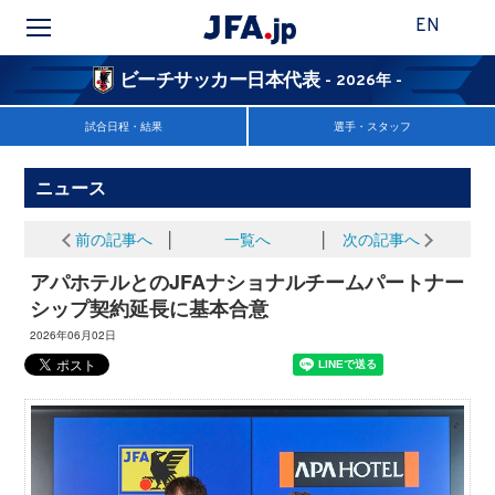
EN
ビーチサッカー日本代表
- 2026年 -
試合日程・結果
選手・スタッフ
ニュース
前の記事へ
│
一覧へ
│
次の記事へ
アパホテルとのJFAナショナルチームパートナー
シップ契約延長に基本合意
2026年06月02日