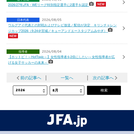
2026/27年JFA・WEリーグ特別指定選手に2選手を認定
日本代表
2026/08/05
ウルグアイ代表との対戦およびテレビ放送／配信が決定 キリンチャレン
ジカップ2026（9.24＠宮城／キューアンドエースタジアムみやぎ）
指導者
2026/08/04
【ホットピ！～HotTopic～】女性指導者を2倍にしたい～女性指導者が広
げる女子サッカーの未来～
前の記事へ
│
一覧へ
│
次の記事へ