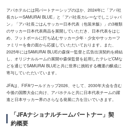
アパホテルには同パートナーシップのほか、2024年に「アパ社
長カレーSAMURAI BLUE」と「アパ社長カレーなでしこジャパ
ン」「アパ社長ごはんサッカー日本代表（包装米飯）」の3種類
のサッカー日本代表商品を展開していただき、日本代表をはじ
め、フットボールに打ち込むサッカー少年・少女やサッカーフ
ァミリーを食の面から応援していただいております。また、
2025年にはSAMURAI BLUEの森保一監督と広告出演契約を締結
し、オリジナルルームの展開や森保監督を起用したテレビCMな
どを通じてSAMURAI BLUEと共に世界に挑戦する機運の醸成に
寄与していただいています。
JFAは、FIFAワールドカップ2026、そして、2030年大会を含む
今後の国際大会に向け、アパホテルと共に日本代表チームの躍
進と日本サッカー界のさらなる発展に力を注いでいきます。
「JFAナショナルチームパートナー」契
約概要