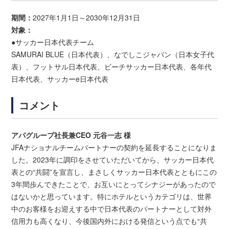
期間：
2027年1月1日～2030年12月31日
対象：
●サッカー日本代表チーム
SAMURAI BLUE（日本代表）、なでしこジャパン（日本女子代
表）、フットサル日本代表、ビーチサッカー日本代表、各年代
日本代表、サッカーe日本代表
コメント
アパグループ社長兼CEO 元谷一志 様
JFAナショナルチームパートナーの契約を延長することになりま
した。2023年に調印をさせていただいてから、サッカー日本代
表との“共闘”を宣言し、まさしくサッカー日本代表とともにこの
3年間歩んできたことで、お互いにとってシナジーがあったので
はないかと思っています。特にホテルというカテゴリは、世界
中のお客様をお迎えする中で日本代表のパートナーとして対外
信用力も高くなり、今後国内外における発信という点でも“共