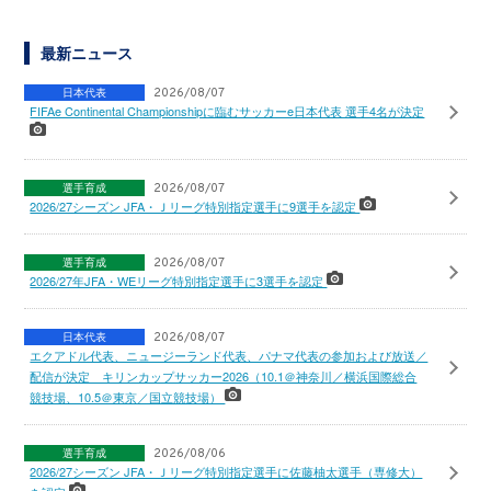
最新ニュース
日本代表
2026/08/07
FIFAe Continental Championshipに臨むサッカーe日本代表 選手4名が決定
選手育成
2026/08/07
2026/27シーズン JFA・Ｊリーグ特別指定選手に9選手を認定
選手育成
2026/08/07
2026/27年JFA・WEリーグ特別指定選手に3選手を認定
日本代表
2026/08/07
エクアドル代表、ニュージーランド代表、パナマ代表の参加および放送／
配信が決定 キリンカップサッカー2026（10.1＠神奈川／横浜国際総合
競技場、10.5＠東京／国立競技場）
選手育成
2026/08/06
2026/27シーズン JFA・Ｊリーグ特別指定選手に佐藤柚太選手（専修大）