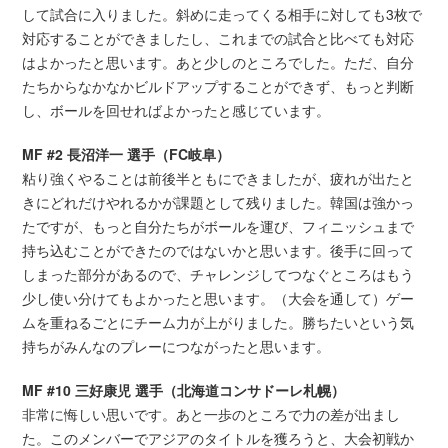
して試合に入りました。斜めに走ってくる相手に対しても3枚で
対応することができましたし、これまでの試合と比べても対応
はよかったと思います。あと少しのところでした。ただ、自分
たちからなかなかビルドアップすることができず、もっと判断
し、ボールを回せればよかったと感じています。
MF #2 長沼洋一 選手（FC岐阜）
粘り強くやることは前後半ともにできましたが、疲れが出たと
きにどれだけやれるかが課題として残りました。韓国は強かっ
たですが、もっと自分たちがボールを運び、フィニッシュまで
持ち込むことができたのではないかと思います。後手に回って
しまった部分があるので、チャレンジしてつなぐところはもう
少し使い分けてもよかったと思います。（大会を通して）ゲー
ムを重ねるごとにチーム力が上がりました。勝ちたいという気
持ちがみんなのプレーにつながったと思います。
MF #10 三好康児 選手（北海道コンサドーレ札幌）
非常に悔しい思いです。あと一歩のところで力の差が出まし
た。このメンバーでアジアのタイトルを獲ろうと、大会初戦か