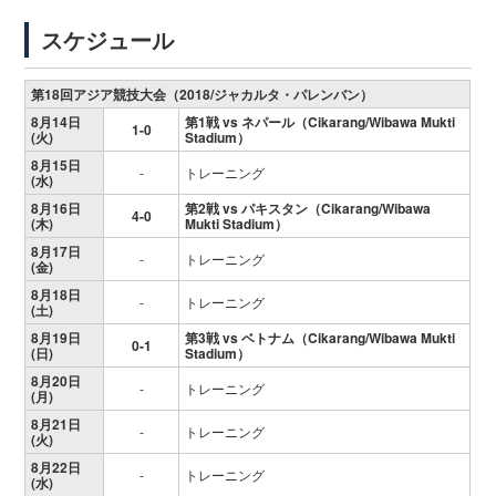
スケジュール
第18回アジア競技大会（2018/ジャカルタ・パレンバン）
8月14日
第1戦 vs ネパール（Cikarang/Wibawa Mukti
1-0
(火)
Stadium）
8月15日
-
トレーニング
(水)
8月16日
第2戦 vs パキスタン（Cikarang/Wibawa
4-0
(木)
Mukti Stadium）
8月17日
-
トレーニング
(金)
8月18日
-
トレーニング
(土)
8月19日
第3戦 vs ベトナム（Cikarang/Wibawa Mukti
0-1
(日)
Stadium）
8月20日
-
トレーニング
(月)
8月21日
-
トレーニング
(火)
8月22日
-
トレーニング
(水)