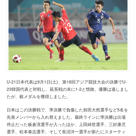
U-21日本代表は9月1日(土)、第18回アジア競技大会の決勝でU-
23韓国代表と対戦し、延長戦の末に1-2と惜敗。優勝は逃しまし
たが、銀メダルを獲得しました。
日本はこの決勝戦で、準決勝で負傷した前田大然選手など5名を
先発メンバーから入れ替えました。最終ラインに準決勝は出場
停止だった板倉滉選手が入ったほか、上田綺世選手、三好康児
選手、松本泰志選手、そして長沼洋一選手が新たにスターティ