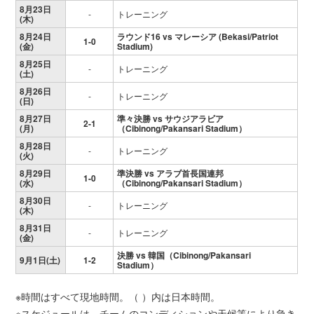
8月23日
-
トレーニング
(木)
8月24日
ラウンド16 vs マレーシア (Bekasi/Patriot
1-0
(金)
Stadium)
8月25日
-
トレーニング
(土)
8月26日
-
トレーニング
(日)
8月27日
準々決勝 vs サウジアラビア
2-1
(月)
（Cibinong/Pakansari Stadium）
8月28日
-
トレーニング
(火)
8月29日
準決勝 vs アラブ首長国連邦
1-0
(水)
（Cibinong/Pakansari Stadium）
8月30日
-
トレーニング
(木)
8月31日
-
トレーニング
(金)
決勝 vs 韓国（Cibinong/Pakansari
9月1日(土)
1-2
Stadium）
※時間はすべて現地時間。（ ）内は日本時間。
※スケジュールは、チームのコンディションや天候等により急き