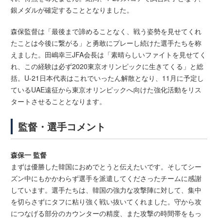
銀メダルが確定することとなりました。
森保監督は「最後まで諦めることなく、戦う姿勢を見せてくれ
たことは今後に繋がる」と勇敢にプレーし続けた選手たちを称
えました。田嶋幸三JFA会長は「素晴らしいファイトを見せてく
れ、この経験は必ず2020東京オリンピックに生きてくる」と総
括。U-21日本代表はこれでいったん解散となり、11月に予定し
ているUAE遠征から東京オリンピックへ向けた強化活動をリス
タートさせることとなります。
監督・選手コメント
森保一 監督
まずは優勝した韓国におめでとうと伝えたいです。そしてシー
ズン中にもかかわらず選手を派遣してくださったチームに感謝
しています。選手たちは、韓国の強力な攻撃陣に対して、集中
を切らさずにタフに粘り強く戦い抜いてくれました。守から攻
につなげる部分のカウンターの精度、また攻撃の時間帯をもっ