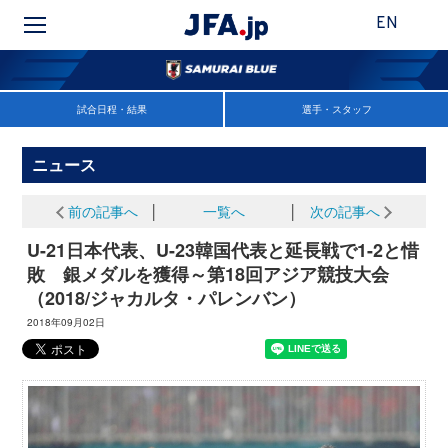
EN
試合日程・結果
選手・スタッフ
ニュース
前の記事へ
│
一覧へ
│
次の記事へ
U-21日本代表、U-23韓国代表と延長戦で1-2と惜
敗 銀メダルを獲得～第18回アジア競技大会
（2018/ジャカルタ・パレンバン）
2018年09月02日