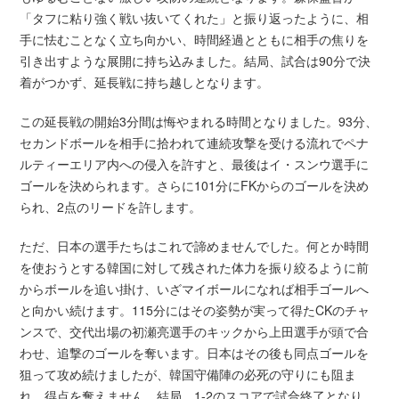
「タフに粘り強く戦い抜いてくれた」と振り返ったように、相
手に怯むことなく立ち向かい、時間経過とともに相手の焦りを
引き出すような展開に持ち込みました。結局、試合は90分で決
着がつかず、延長戦に持ち越しとなります。
この延長戦の開始3分間は悔やまれる時間となりました。93分、
セカンドボールを相手に拾われて連続攻撃を受ける流れでペナ
ルティーエリア内への侵入を許すと、最後はイ・スンウ選手に
ゴールを決められます。さらに101分にFKからのゴールを決め
られ、2点のリードを許します。
ただ、日本の選手たちはこれで諦めませんでした。何とか時間
を使おうとする韓国に対して残された体力を振り絞るように前
からボールを追い掛け、いざマイボールになれば相手ゴールへ
と向かい続けます。115分にはその姿勢が実って得たCKのチャ
ンスで、交代出場の初瀬亮選手のキックから上田選手が頭で合
わせ、追撃のゴールを奪います。日本はその後も同点ゴールを
狙って攻め続けましたが、韓国守備陣の必死の守りにも阻ま
れ、得点を奪えません。結局、1-2のスコアで試合終了となり、