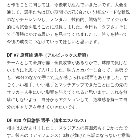
と作ることに関しては、今後取り組んでいきたいです。大会を
通して、選手たちは短い期間での7試合という相当ハードな状況
のなかチャレンジし、メンタル、技術的、戦術的、フィジカル
的にも試合を追うごとに成長しました。今日も「タフさ」そし
て「優勝にかける思い」を見せてくれましたし、誇りを持って
今後の成長につなげていってほしいと思います。
DF #7 原輝綺 選手（アルビレックス新潟）
チームとして全員守備・全員攻撃があるなかで、球際で負けな
いようにと思って入りました。味方とカバーし合って、劣勢で
も、90分のなかで手ごたえが感じられる場面もありました。す
ごくいい相手、いい選手とマッチアップできたことはこの先の
サッカー人生にいい影響を与えてくれると思います。これを無
駄にしないよう、自分からアクションして、危機感を持って自
分のキャリアを考えていきたいです。
DF #20 立田悠悟 選手（清水エスパルス）
相手は力がありましたし、スタジアムの雰囲気もすごかったで
す。後ろの（ディフェンス）3枚が負けたら話にならないと意識