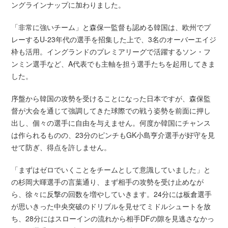
ングラインナップに加わりました。
「非常に強いチーム」と森保一監督も認める韓国は、欧州でプ
レーするU-23年代の選手を招集した上で、3名のオーバーエイジ
枠も活用。イングランドのプレミアリーグで活躍するソン・フ
ンミン選手など、A代表でも主軸を担う選手たちを起用してきま
した。
序盤から韓国の攻勢を受けることになった日本ですが、森保監
督が大会を通じて強調してきた球際での戦う姿勢を前面に押し
出し、個々の選手に自由を与えません。何度か韓国にチャンス
は作られるものの、23分のピンチもGK小島亨介選手が好守を見
せて防ぎ、得点を許しません。
「まずはゼロでいくことをチームとして意識していました」と
の杉岡大暉選手の言葉通り、まず相手の攻勢を受け止めなが
ら、徐々に反撃の回数を増やしていきます。24分には板倉選手
が思いきった中央突破のドリブルを見せてミドルシュートを放
ち、28分にはスローインの流れから相手DFの隙を見逃さなかっ