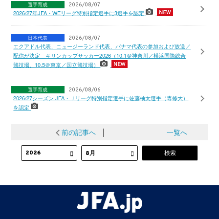
選手育成
2026/08/07
2026/27年JFA・WEリーグ特別指定選手に3選手を認定
日本代表
2026/08/07
エクアドル代表、ニュージーランド代表、パナマ代表の参加および放送／
配信が決定 キリンカップサッカー2026（10.1＠神奈川／横浜国際総合
競技場、10.5＠東京／国立競技場）
選手育成
2026/08/06
2026/27シーズン JFA・Ｊリーグ特別指定選手に佐藤柚太選手（専修大）
を認定
前の記事へ
│
一覧へ