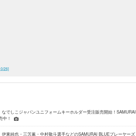
/26]
RE】なでしこジャパンユニフォームキーホルダー受注販売開始！SAMURAI
販売中！
RE】伊東純也・三笘薫・中村敬斗選手などのSAMURAI BLUEプレーヤーズ