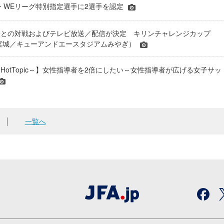
JFA・WEリーグ特別指定選手に2選手を認定
表との対戦およびテレビ放送／配信が決定 キリンチャレンジカップ
24＠宮城／キューアンドエースタジアムみやぎ）
HotTopic～】女性指導者を2倍にしたい～女性指導者が広げる女子サッ
│
一覧へ