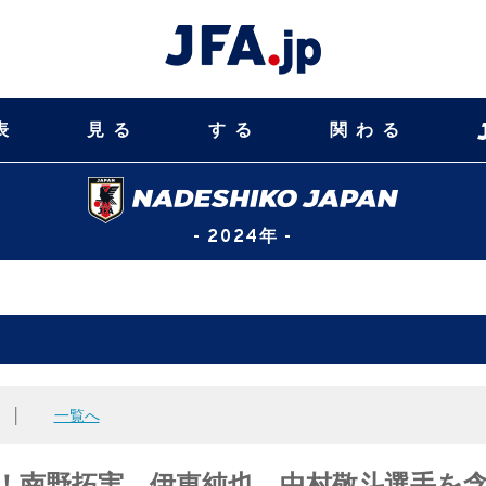
表
見る
する
関わる
- 2024年 -
│
一覧へ
OFF！南野拓実、伊東純也、中村敬斗選手を