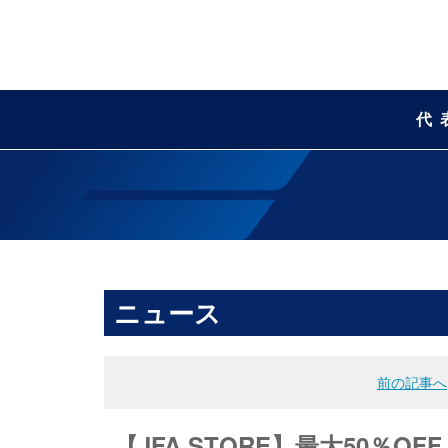
代
ニュース
前の記事へ
【JFA STORE】最大50％