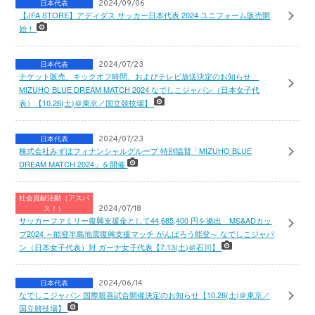
日本代表
2024/09/06
【JFA STORE】アディダス サッカー日本代表 2024 ユニフォーム販売開
始！
日本代表
2024/07/23
チケット販売、キックオフ時間、およびテレビ放送決定のお知らせ
MIZUHO BLUE DREAM MATCH 2024 なでしこジャパン（日本女子代
表）【10.26(土)＠東京／国立競技場】
日本代表
2024/07/23
株式会社みずほフィナンシャルグループ 特別協賛「MIZUHO BLUE
DREAM MATCH 2024」を開催
社会貢献活動（アスパ
ス！）
2024/07/18
サッカーファミリー復興支援金として44,685,400 円を拠出 MS&ADカッ
プ2024 ～能登半島地震復興支援マッチ がんばろう能登～ なでしこジャパ
ン（日本女子代表）対 ガーナ女子代表【7.13(土)＠石川】
日本代表
2024/06/14
なでしこジャパン 国際親善試合開催決定のお知らせ【10.26(土)＠東京／
国立競技場】