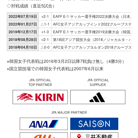
◇対戦成績（直近5試合）
2022年07月19日
○2-1
EAFF E-1 サッカー選手権2022決勝大会（日本／
2022年01月27日
△1-1
AFC女子アジアカップインド2022グループステ
2019年12月17日
○1-0
EAFF E-1 サッカー選手権2019決勝大会（韓国／
2018年08月28日
○2-1
第18回アジア競技大会（2018／ジャカルタ・パ
2018年04月10日
△0-0
AFC女子アジアカップヨルダン2018グループス
※韓国女子代表戦は2016年3月2日以降7戦負け無し（4勝3分）
※国立競技場での韓国女子代表戦は2007年6月以来
JFA OFFICIAL
JFA OFFICIAL
TOP PARTNER
SUPPLIER
JFA MAJOR PARTNER