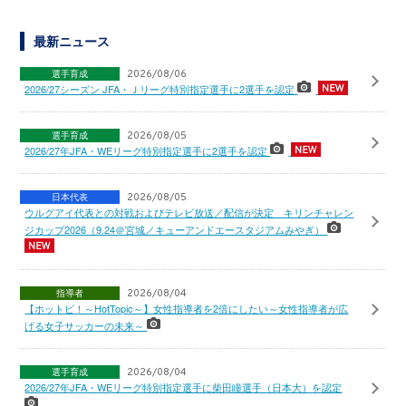
最新ニュース
選手育成
2026/08/06
2026/27シーズン JFA・Ｊリーグ特別指定選手に2選手を認定
選手育成
2026/08/05
2026/27年JFA・WEリーグ特別指定選手に2選手を認定
日本代表
2026/08/05
ウルグアイ代表との対戦およびテレビ放送／配信が決定 キリンチャレン
ジカップ2026（9.24＠宮城／キューアンドエースタジアムみやぎ）
指導者
2026/08/04
【ホットピ！～HotTopic～】女性指導者を2倍にしたい～女性指導者が広
げる女子サッカーの未来～
選手育成
2026/08/04
2026/27年JFA・WEリーグ特別指定選手に柴田瞳選手（日本大）を認定