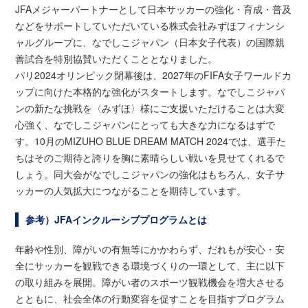
JFAメジャーパートナーとして日本サッカーの強化・育成・普及
などをサポートしていただいている株式会社みずほフィナンシ
ャルグループに、なでしこジャパン（日本女子代表）の国際親
善試合を特別協賛いただくこととなりました。
パリ2024オリンピック閉幕後は、2027年のFIFA女子ワールドカ
ップに向けた本格的な強化がスタートします。なでしこジャパ
ンの新たな挑戦を〈みずほ〉様にご支援いただけることは大変
心強く、なでしこジャパンにとっても大きな力になるはずで
す。10月のMIZUHO BLUE DREAM MATCH 2024では、選手た
ちはそのご期待と誇りを胸に素晴らしい戦いを見せてくれるで
しょう。同大会がなでしこジャパンの強化はもちろん、女子サ
ッカーの人気拡大につながることを期待しています。
参考）JFAインクルーシブプログラムとは
年齢や性別、障がいの有無等にかかわらず、だれもが安心・安
全にサッカーを観戦できる環境づくりの一環として、主に以下
の取り組みを展開。障がい者のスポーツ観戦機会を増大させる
とともに、社会全体の行動変容を促すことを目指すプログラム