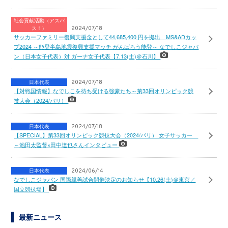
社会貢献活動（アスパ
ス！）
2024/07/18
サッカーファミリー復興支援金として44,685,400 円を拠出 MS&ADカッ
プ2024 ～能登半島地震復興支援マッチ がんばろう能登～ なでしこジャパ
ン（日本女子代表）対 ガーナ女子代表【7.13(土)＠石川】
日本代表
2024/07/18
【対戦国情報】なでしこを待ち受ける強豪たち～第33回オリンピック競
技大会（2024/パリ）
日本代表
2024/07/18
【SPECIAL】第33回オリンピック競技大会（2024/パリ） 女子サッカー
～池田太監督×田中達也さんインタビュー
日本代表
2024/06/14
なでしこジャパン 国際親善試合開催決定のお知らせ【10.26(土)＠東京／
国立競技場】
最新ニュース