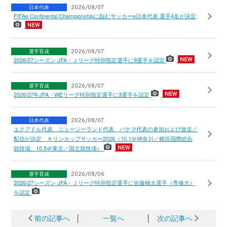
日本代表
2026/08/07
FIFAe Continental Championshipに臨むサッカーe日本代表 選手4名が決定
選手育成
2026/08/07
2026/27シーズン JFA・Ｊリーグ特別指定選手に9選手を認定
選手育成
2026/08/07
2026/27年JFA・WEリーグ特別指定選手に3選手を認定
日本代表
2026/08/07
エクアドル代表、ニュージーランド代表、パナマ代表の参加および放送／
配信が決定 キリンカップサッカー2026（10.1＠神奈川／横浜国際総合
競技場、10.5＠東京／国立競技場）
選手育成
2026/08/06
2026/27シーズン JFA・Ｊリーグ特別指定選手に佐藤柚太選手（専修大）
を認定
前の記事へ
│
一覧へ
│
次の記事へ