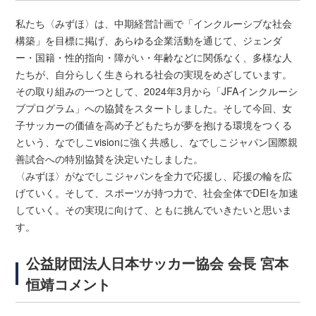
私たち〈みずほ〉は、中期経営計画で「インクルーシブな社会
構築」を目標に掲げ、あらゆる企業活動を通じて、ジェンダ
ー・国籍・性的指向・障がい・年齢などに関係なく、多様な人
たちが、自分らしく生きられる社会の実現をめざしています。
その取り組みの一つとして、2024年3月から「JFAインクルーシ
ブプログラム」への協賛をスタートしました。そして今回、女
子サッカーの価値を高め子どもたちが夢を抱ける環境をつくる
という、なでしこvisionに強く共感し、なでしこジャパン国際親
善試合への特別協賛を決定いたしました。
〈みずほ〉がなでしこジャパンを全力で応援し、応援の輪を広
げていく。そして、スポーツが持つ力で、社会全体でDEIを加速
していく。その実現に向けて、ともに挑んでいきたいと思いま
す。
公益財団法人日本サッカー協会 会長 宮本
恒靖コメント